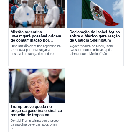
Missão argentina
Declaração de Isabel Ayuso
investigará possível origem
sobre o México gera reação
de contaminação por
de Claudia Sheinbaum
hantavírus em Ushuaia
Uma missão científica argentina irá
A governadora de Madri, Isabel
a Ushuaia para investigar a
Ayuso, recebeu críticas após
possível presença de roedores
afirmar que o México “não...
transmissores do hantavírus. A
ação busca apurar a origem do...
Trump prevê queda no
preço da gasolina e sinaliza
redução de tropas na
Europa
Donald Trump afirma que o preço
da gasolina deve cair após o fim
do...