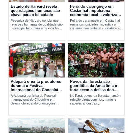
Estudo de Harvard revela
Feira do caranguejo em
que relações humanas são
Castanhal impulsiona
chave para a felicidade
economia local e valoriza
manejo sustentável
Pesquisa de Harvard conclui que
Feira do caranguejo em Castanhal
relações humanas de qualidade são
reúne comunidades, incentiva o
o principal fator para uma vida feliz
consumo sustentável e fortalece a...
e saudável.
Adepará orienta produtores
Povos da floresta são
durante o Festival
guardiões da Amazônia e
Internacional do Chocolate
fortalecem a defesa dos
em Belém
territórios no Pará
A Adepará participa do Festival
No Pará, povos da floresta mantêm
Internacional do Chocolate em
relação direta com rios, matas e
Belém, oferecendo orientações
saberes ancestrais,...
técnicas e...