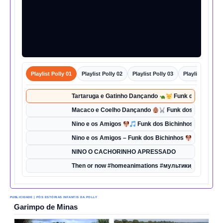
Playlist Polly 01
Playlist Polly 02
Playlist Polly 03
Playlist Polly 0
Tartaruga e Gatinho Dançando
Funk dos Bichinho
Macaco e Coelho Dançando
Funk dos Bichinhos 
Nino e os Amigos
Funk dos Bichinhos | Dança d
Nino e os Amigos – Funk dos Bichinhos
| Música 
NINO O CACHORINHO APRESSADO
Then or now #homeanimations #мультики_про_танк
PUBLICIDADE | PÓS ESTÓRIAS INFANTIS DA POLLY
Garimpo de Minas