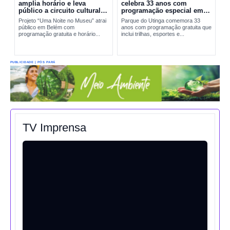
amplia horário e leva
celebra 33 anos com
público a circuito cultural
programação especial em
em Belém
Belém
Projeto “Uma Noite no Museu” atrai
Parque do Utinga comemora 33
público em Belém com
anos com programação gratuita que
programação gratuita e horário...
inclui trilhas, esportes e...
PUBLICIDADE | PÓS PARÁ
TV Imprensa