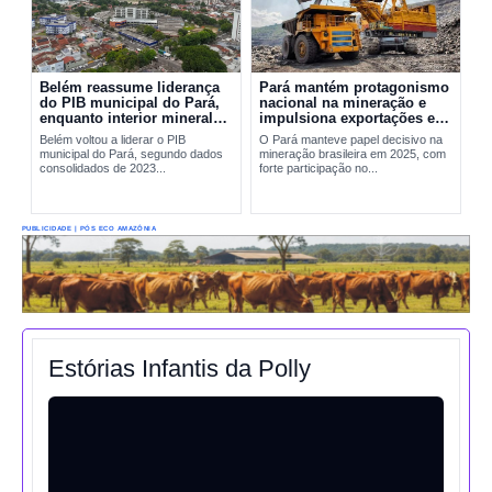
Belém reassume liderança
Pará mantém protagonismo
do PIB municipal do Pará,
nacional na mineração e
enquanto interior mineral
impulsiona exportações em
mantém peso decisivo na
2025
Belém voltou a liderar o PIB
O Pará manteve papel decisivo na
economia
municipal do Pará, segundo dados
mineração brasileira em 2025, com
consolidados de 2023...
forte participação no...
PUBLICIDADE | PÓS ECO AMAZÔNIA
Estórias Infantis da Polly