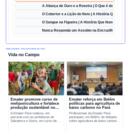
A Aliança de Ouro e a Roseira | O Que é do Amor Sem
O Cobertor e a Lição do Neto | A História Que Vai Te 
O Sangue na Figueira | A História Que Nunca Foi Esq
Nunca Responda um Assobio na Encruzilhada | O Des
PUBLICIDADE | PÓS ESTÓRIAS DA VIDA
Vida no Campo
Emater promove curso de
Emater reforça em Belém
meliponicultura e fortalece
políticas para agricultura de
produção sustentável no
baixo carbono no Pará
Marajó
A Emater-Pará realizou, em
Profissionais da Emater-Pará
parceria com as prefeituras de
participam, em Belém, de debates
Salvaterra e Soure, um curso de
sobre agricultura de baixo carbono
meliponicultura no Marajó. A
e...
formação abordou manejo