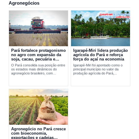
Agronegócios
Pará fortalece protagonismo
Igarapé-Miri lidera produção
no agro com expansão da
agrícola do Pará e reforça
soja, cacau, pecuária e
força do açaí na economia
exportações
O Pará consolida sua posição entre
Igarapé-Miri foi apontado como o
os estados mais dinâmicos do
principal município no valor da
agronegócio brasileiro, com
produção agrícola do Pará,...
expansão da soja, fortalecimento do
cacau, avanço da pecuária e...
Agronegócio no Pará cresce
com bioeconomia,
exportações e cadeias