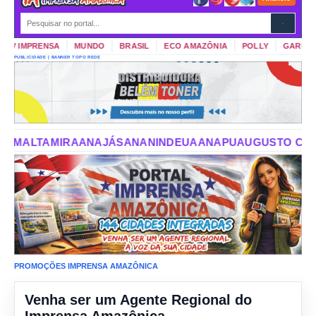
V IMPRENSA
MUNDO
BRASIL
ECO AMAZÔNIA
POLLY
GARIMPO D
PUBLICIDADE | BANNER TOPO REDE
ANINDEUA
ANAPU
AUGUSTO CORRÊA
AURORA DO PARÁ
A
PROMOÇÕES IMPRENSA AMAZÔNICA
Venha ser um Agente Regional do