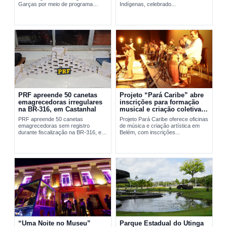
Garças por meio de programa
Indígenas, celebrado...
social da FAB em Belém.
PRF apreende 50 canetas
Projeto “Pará Caribe” abre
emagrecedoras irregulares
inscrições para formação
na BR-316, em Castanhal
musical e criação coletiva
em Belém
PRF apreende 50 canetas
Projeto Pará Caribe oferece oficinas
emagrecedoras sem registro
de música e criação artística em
durante fiscalização na BR-316, em
Belém, com inscrições...
Castanhal, no...
“Uma Noite no Museu”
Parque Estadual do Utinga