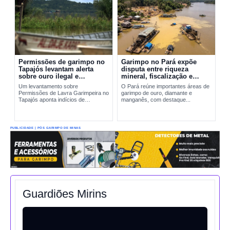
Permissões de garimpo no
Garimpo no Pará expõe
Tapajós levantam alerta
disputa entre riqueza
sobre ouro ilegal e
mineral, fiscalização e
contaminação por mercúrio
riscos ambientais
Um levantamento sobre
O Pará reúne importantes áreas de
Permissões de Lavra Garimpeira no
garimpo de ouro, diamante e
Tapajós aponta indícios de
manganês, com destaque...
produção incompatível com sinais
reais de exploração. A situação
amplia preocupações sobre...
PUBLICIDADE | PÓS GARIMPO DE MINAS
Guardiões Mirins