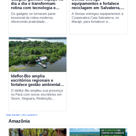
dia a dia e transformam
equipamentos e fortalece
rotina com tecnologia e
reciclagem em Salvaterra,
praticidade
no Marajó
Os gadgets se tornaram parte
A Semas entregou equipamentos à
essencial da rotina moderna,
Cooperativa Cata Salvaterra, no
oferecendo praticidade,
Marajó, para fortalecer a
entretenimento e integração
reciclagem,...
tecnológica. A evolução desses
dispositivos vai do Walkman aos
smartphones...
Ideflor-Bio amplia
escritórios regionais e
fortalece gestão ambiental
no Pará
O Ideflor-Bio ampliou sua presença
no Pará com novos escritórios em
Soure, Xinguara, Redenção,...
PUBLICIDADE | PÓS GADGETS
Amazônia