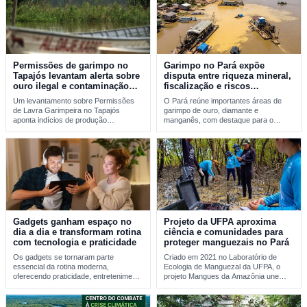
Permissões de garimpo no
Garimpo no Pará expõe
Tapajós levantam alerta sobre
disputa entre riqueza mineral,
ouro ilegal e contaminação
fiscalização e riscos
por mercúrio
ambientais
Um levantamento sobre Permissões
O Pará reúne importantes áreas de
de Lavra Garimpeira no Tapajós
garimpo de ouro, diamante e
aponta indícios de produção
manganês, com destaque para o
incompatível com sinais reais de…
Tapajós, a…
Gadgets ganham espaço no
Projeto da UFPA aproxima
dia a dia e transformam rotina
ciência e comunidades para
com tecnologia e praticidade
proteger manguezais no Pará
Os gadgets se tornaram parte
Criado em 2021 no Laboratório de
essencial da rotina moderna,
Ecologia de Manguezal da UFPA, o
oferecendo praticidade, entretenimento
projeto Mangues da Amazônia une
e integração tecnológica. A evolução
pesquisa…
desses…