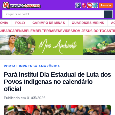
Anuncie
IA
POLLY
GARIMPO DE MINAS
GUARDIÕES MIRINS
AGRO
ENA
BELÉM
BELTERRA
BENEVIDES
BOM JESUS DO TOCANTINS
BONITO
PORTAL IMPRENSA AMAZÔNICA
Pará institui Dia Estadual de Luta dos
Povos Indígenas no calendário
oficial
Publicado em 01/05/2026