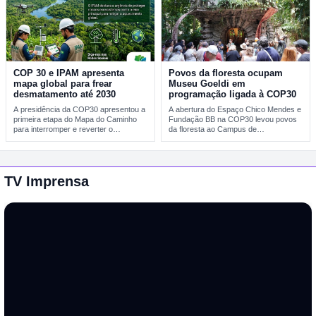
COP 30 e IPAM apresenta
Povos da floresta ocupam
mapa global para frear
Museu Goeldi em
desmatamento até 2030
programação ligada à COP30
A presidência da COP30 apresentou a
A abertura do Espaço Chico Mendes e
primeira etapa do Mapa do Caminho
Fundação BB na COP30 levou povos
para interromper e reverter o
da floresta ao Campus de…
desmatamento…
TV Imprensa