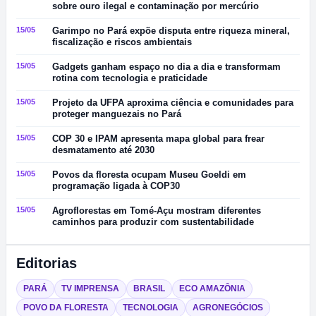
sobre ouro ilegal e contaminação por mercúrio
15/05
Garimpo no Pará expõe disputa entre riqueza mineral,
fiscalização e riscos ambientais
15/05
Gadgets ganham espaço no dia a dia e transformam
rotina com tecnologia e praticidade
15/05
Projeto da UFPA aproxima ciência e comunidades para
proteger manguezais no Pará
15/05
COP 30 e IPAM apresenta mapa global para frear
desmatamento até 2030
15/05
Povos da floresta ocupam Museu Goeldi em
programação ligada à COP30
15/05
Agroflorestas em Tomé-Açu mostram diferentes
caminhos para produzir com sustentabilidade
Editorias
PARÁ
TV IMPRENSA
BRASIL
ECO AMAZÔNIA
POVO DA FLORESTA
TECNOLOGIA
AGRONEGÓCIOS