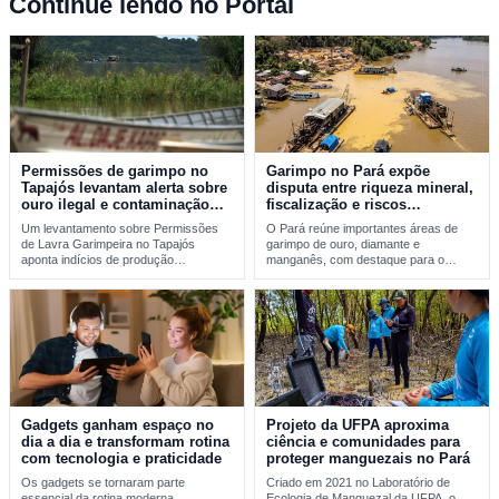
Continue lendo no Portal
Permissões de garimpo no
Garimpo no Pará expõe
Tapajós levantam alerta sobre
disputa entre riqueza mineral,
ouro ilegal e contaminação
fiscalização e riscos
por mercúrio
ambientais
Um levantamento sobre Permissões
O Pará reúne importantes áreas de
de Lavra Garimpeira no Tapajós
garimpo de ouro, diamante e
aponta indícios de produção
manganês, com destaque para o
incompatível com sinais reais de…
Tapajós, a…
Gadgets ganham espaço no
Projeto da UFPA aproxima
dia a dia e transformam rotina
ciência e comunidades para
com tecnologia e praticidade
proteger manguezais no Pará
Os gadgets se tornaram parte
Criado em 2021 no Laboratório de
essencial da rotina moderna,
Ecologia de Manguezal da UFPA, o