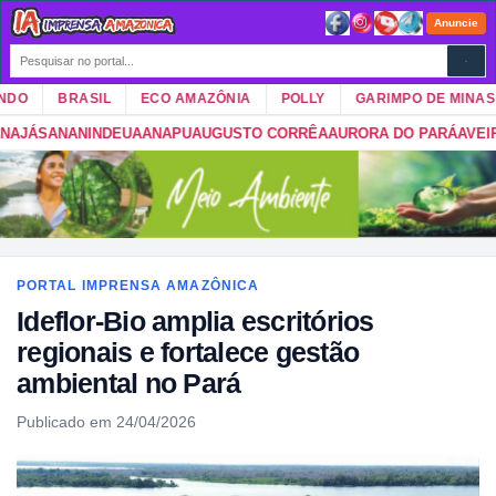
Anuncie
O
BRASIL
ECO AMAZÔNIA
POLLY
GARIMPO DE MINAS
NINDEUA
ANAPU
AUGUSTO CORRÊA
AURORA DO PARÁ
AVEIRO
BAGRE
B
PORTAL IMPRENSA AMAZÔNICA
Ideflor-Bio amplia escritórios
regionais e fortalece gestão
ambiental no Pará
Publicado em 24/04/2026