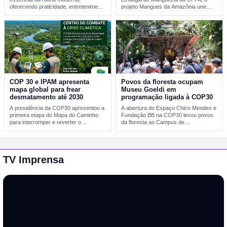
oferecendo praticidade, entretenimento
projeto Mangues da Amazônia une
e integração tecnológica. A evolução
pesquisa…
desses…
COP 30 e IPAM apresenta
Povos da floresta ocupam
mapa global para frear
Museu Goeldi em
desmatamento até 2030
programação ligada à COP30
A presidência da COP30 apresentou a
A abertura do Espaço Chico Mendes e
primeira etapa do Mapa do Caminho
Fundação BB na COP30 levou povos
para interromper e reverter o
da floresta ao Campus de…
desmatamento…
TV Imprensa