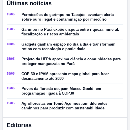
Últimas notícias
15/05
Permissões de garimpo no Tapajós levantam alerta
sobre ouro ilegal e contaminação por mercúrio
15/05
Garimpo no Pará expõe disputa entre riqueza mineral,
fiscalização e riscos ambientais
15/05
Gadgets ganham espaço no dia a dia e transformam
rotina com tecnologia e praticidade
15/05
Projeto da UFPA aproxima ciência e comunidades para
proteger manguezais no Pará
15/05
COP 30 e IPAM apresenta mapa global para frear
desmatamento até 2030
15/05
Povos da floresta ocupam Museu Goeldi em
programação ligada à COP30
15/05
Agroflorestas em Tomé-Açu mostram diferentes
caminhos para produzir com sustentabilidade
Editorias