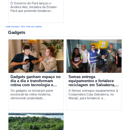
O Governo do Pará lançou o
Acelera Ater, iniciativa da Emater-
Pará que pretende fortalecer...
PUBLICIDADE | PÓS VIDA NO CAMPO
Gadgets
Gadgets ganham espaço no
Semas entrega
dia a dia e transformam
equipamentos e fortalece
rotina com tecnologia e
reciclagem em Salvaterra,
praticidade
no Marajó
Os gadgets se tornaram parte
A Semas entregou equipamentos à
essencial da rotina moderna,
Cooperativa Cata Salvaterra, no
oferecendo praticidade,
Marajó, para fortalecer a
entretenimento e integração
reciclagem,...
tecnológica. A evolução desses
dispositivos vai do Walkman aos
smartphones...