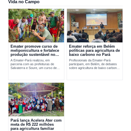
Vida no Campo
Emater promove curso de
Emater reforça em Belém
meliponicultura e fortalece
políticas para agricultura de
produção sustentável no
baixo carbono no Pará
Marajó
A Emater-Pará realizou, em
Profissionais da Emater-Pará
parceria com as prefeituras de
participam, em Belém, de debates
Salvaterra e Soure, um curso de
sobre agricultura de baixo carbono
meliponicultura no Marajó. A
e...
formação abordou manejo
sustentável de...
Pará lança Acelera Ater com
meta de R$ 222 milhões
para agricultura familiar