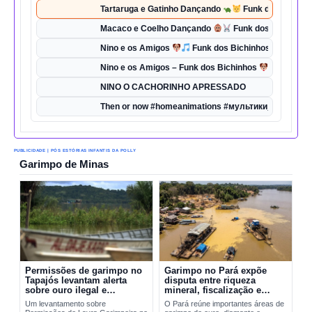
Tartaruga e Gatinho Dançando
Funk dos Bichinho
Macaco e Coelho Dançando
Funk dos Bichinhos 
Nino e os Amigos
Funk dos Bichinhos | Dança d
Nino e os Amigos – Funk dos Bichinhos
| Música 
NINO O CACHORINHO APRESSADO
Then or now #homeanimations #мультики_про_танк
PUBLICIDADE | PÓS ESTÓRIAS INFANTIS DA POLLY
Garimpo de Minas
Permissões de garimpo no
Garimpo no Pará expõe
Tapajós levantam alerta
disputa entre riqueza
sobre ouro ilegal e
mineral, fiscalização e
contaminação por mercúrio
riscos ambientais
Um levantamento sobre
O Pará reúne importantes áreas de