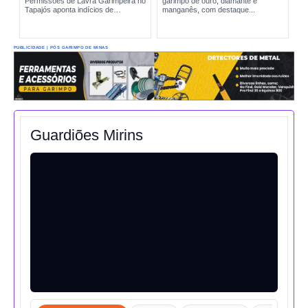
Permissões de Lavra Garimpeira no
garimpo de ouro, diamante e
Tapajós aponta indícios de
manganês, com destaque...
produção incompatível com sinais
reais de exploração. A situação
amplia preocupações sobre...
PUBLICIDADE | PÓS GARIMPO DE MINAS
Guardiões Mirins