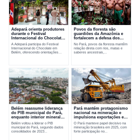
Adepará orienta produtores
Povos da floresta são
durante o Festival
guardiões da Amazônia e
Internacional do Chocolate
fortalecem a defesa dos
em Belém
territórios no Pará
A Adepará participa do Festival
No Pará, povos da floresta mantêm
Internacional do Chocolate em
relação direta com rios, matas e
Belém, oferecendo orientações
saberes ancestrais,...
técnicas e...
Belém reassume liderança
Pará mantém protagonismo
do PIB municipal do Pará,
nacional na mineração e
enquanto interior mineral
impulsiona exportações em
mantém peso decisivo na
2025
Belém voltou a liderar o PIB
O Pará manteve papel decisivo na
economia
municipal do Pará, segundo dados
mineração brasileira em 2025, com
consolidados de 2023...
forte participação no...