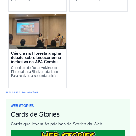
pesquisa científica e comunidades
interromper...
tradicionais na conservação...
Ciência na Floresta amplia
debate sobre bioeconomia
inclusiva na APA Combu
O Instituto de Desenvolvimento
Florestal e da Biodiversidade do
Pará realizou a segunda edição...
PUBLICIDADE | PÓS AMAZÔNIA
WEB STORIES
Cards de Stories
Cards que levam às páginas de Stories da Web.