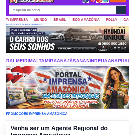
TV IMPRENSA
MUNDO
BRASIL
ECO AMAZÔNIA
POLLY
GARIMPO 
PUBLICIDADE | BANNER TOPO REDE
IRA
ANAJÁS
ANANINDEUA
ANAPU
AUGUSTO CORRÊA
AUROR
PROMOÇÕES IMPRENSA AMAZÔNICA
Venha ser um Agente Regional do