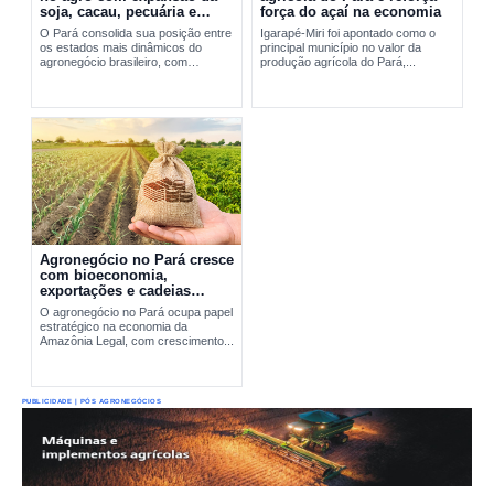
soja, cacau, pecuária e
força do açaí na economia
exportações
O Pará consolida sua posição entre
Igarapé-Miri foi apontado como o
os estados mais dinâmicos do
principal município no valor da
agronegócio brasileiro, com
produção agrícola do Pará,...
expansão da soja, fortalecimento do
cacau, avanço da pecuária e...
Agronegócio no Pará cresce
com bioeconomia,
exportações e cadeias
produtivas estratégicas
O agronegócio no Pará ocupa papel
estratégico na economia da
Amazônia Legal, com crescimento...
PUBLICIDADE | PÓS AGRONEGÓCIOS