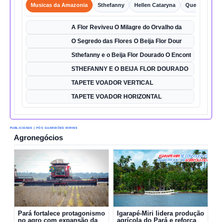
Musicas da Amazonia
Sthefanny
Hellen Cataryna
Queixo o Por
A Flor Reviveu O Milagre do Orvalho da
O Segredo das Flores O Beija Flor Dour
Sthefanny e o Beija Flor Dourado O Encontro Mágico
STHEFANNY E O BEIJA FLOR DOURADO
TAPETE VOADOR VERTICAL
TAPETE VOADOR HORIZONTAL
PUBLICIDADE | PÓS GUARDIÕES MIRINS
Agronegócios
Pará fortalece protagonismo
Igarapé-Miri lidera produção
no agro com expansão da
agrícola do Pará e reforça