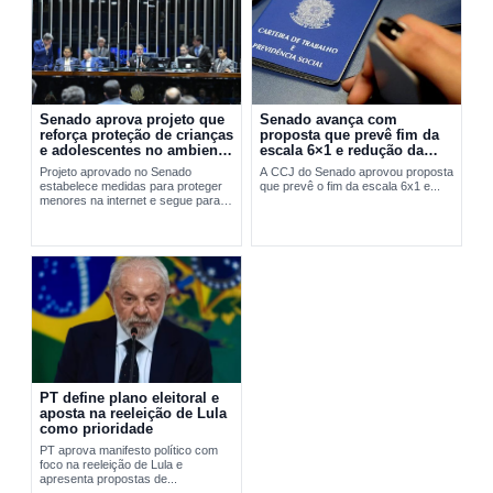
Senado aprova projeto que
Senado avança com
reforça proteção de crianças
proposta que prevê fim da
e adolescentes no ambiente
escala 6×1 e redução da
digital
jornada de trabalho
Projeto aprovado no Senado
A CCJ do Senado aprovou proposta
estabelece medidas para proteger
que prevê o fim da escala 6x1 e...
menores na internet e segue para
sanção presidencial.
PT define plano eleitoral e
aposta na reeleição de Lula
como prioridade
PT aprova manifesto político com
foco na reeleição de Lula e
apresenta propostas de...