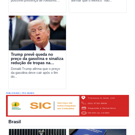
possível presença de roedores
afirmar que o México “não...
transmissores do hantavírus. A
ação busca apurar a origem do...
Trump prevê queda no
preço da gasolina e sinaliza
redução de tropas na
Europa
Donald Trump afirma que o preço
da gasolina deve cair após o fim
do...
PUBLICIDADE | PÓS MUNDO
Brasil