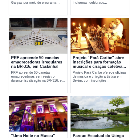
Garças por meio de programa
Indígenas, celebrado...
social da FAB em Belém.
PRF apreende 50 canetas
Projeto “Pará Caribe” abre
emagrecedoras irregulares
inscrições para formação
na BR-316, em Castanhal
musical e criação coletiva
em Belém
PRF apreende 50 canetas
Projeto Pará Caribe oferece oficinas
emagrecedoras sem registro
de música e criação artística em
durante fiscalização na BR-316, em
Belém, com inscrições...
Castanhal, no...
“Uma Noite no Museu”
Parque Estadual do Utinga