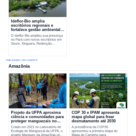
Ideflor-Bio amplia
escritórios regionais e
fortalece gestão ambiental
no Pará
O Ideflor-Bio ampliou sua presença
no Pará com novos escritórios em
Soure, Xinguara, Redenção,...
PUBLICIDADE | PÓS GADGETS
Amazônia
Projeto da UFPA aproxima
COP 30 e IPAM apresenta
ciência e comunidades para
mapa global para frear
proteger manguezais no
desmatamento até 2030
Pará
Criado em 2021 no Laboratório de
A presidência da COP30
Ecologia de Manguezal da UFPA, o
apresentou a primeira etapa do
projeto Mangues da Amazônia une
Mapa do Caminho para