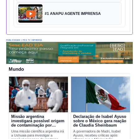
#1 ANAPU AGENTE IMPRENSA
PUBLICIDADE | PÓS TV IMPRENSA
Mundo
Missão argentina
Declaração de Isabel Ayuso
investigará possível origem
sobre o México gera reação
de contaminação por
de Claudia Sheinbaum
hantavírus em Ushuaia
Uma missão científica argentina irá
A governadora de Madri, Isabel
a Ushuaia para investigar a
Ayuso, recebeu críticas após