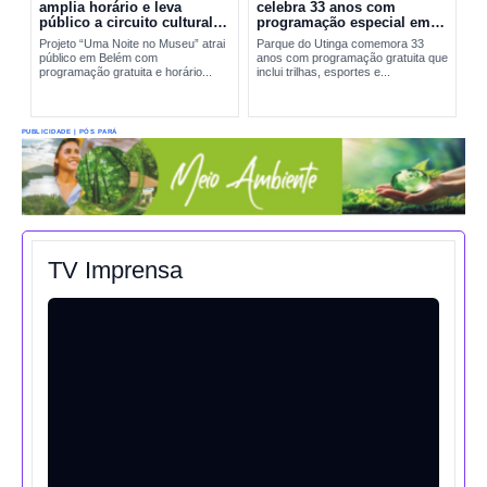
amplia horário e leva
celebra 33 anos com
público a circuito cultural
programação especial em
em Belém
Belém
Projeto “Uma Noite no Museu” atrai
Parque do Utinga comemora 33
público em Belém com
anos com programação gratuita que
programação gratuita e horário...
inclui trilhas, esportes e...
PUBLICIDADE | PÓS PARÁ
TV Imprensa