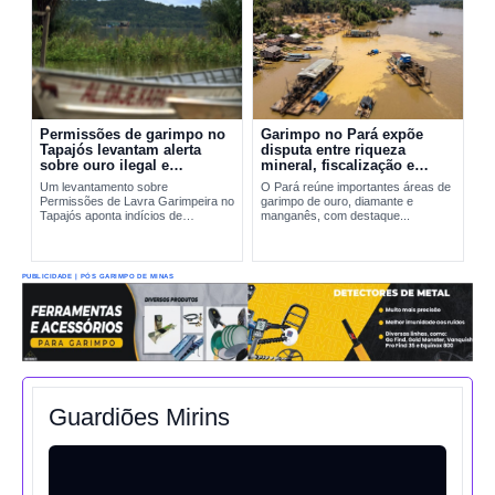
Permissões de garimpo no
Garimpo no Pará expõe
Tapajós levantam alerta
disputa entre riqueza
sobre ouro ilegal e
mineral, fiscalização e
contaminação por mercúrio
riscos ambientais
Um levantamento sobre
O Pará reúne importantes áreas de
Permissões de Lavra Garimpeira no
garimpo de ouro, diamante e
Tapajós aponta indícios de
manganês, com destaque...
produção incompatível com sinais
reais de exploração. A situação
amplia preocupações sobre...
PUBLICIDADE | PÓS GARIMPO DE MINAS
Guardiões Mirins