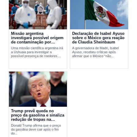
Missão argentina
Declaração de Isabel Ayuso
investigará possível origem
sobre o México gera reação
de contaminação por
de Claudia Sheinbaum
hantavírus em Ushuaia
Uma missão científica argentina irá
A governadora de Madri, Isabel
a Ushuaia para investigar a
Ayuso, recebeu críticas após
possível presença de roedores
afirmar que o México “não...
transmissores do hantavírus. A
ação busca apurar a origem do...
Trump prevê queda no
preço da gasolina e sinaliza
redução de tropas na
Europa
Donald Trump afirma que o preço
da gasolina deve cair após o fim
do...