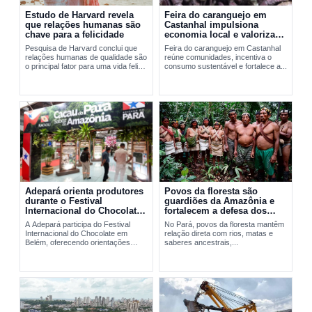
Estudo de Harvard revela
Feira do caranguejo em
que relações humanas são
Castanhal impulsiona
chave para a felicidade
economia local e valoriza
manejo sustentável
Pesquisa de Harvard conclui que
Feira do caranguejo em Castanhal
relações humanas de qualidade são
reúne comunidades, incentiva o
o principal fator para uma vida feliz
consumo sustentável e fortalece a...
e saudável.
Adepará orienta produtores
Povos da floresta são
durante o Festival
guardiões da Amazônia e
Internacional do Chocolate
fortalecem a defesa dos
em Belém
territórios no Pará
A Adepará participa do Festival
No Pará, povos da floresta mantêm
Internacional do Chocolate em
relação direta com rios, matas e
Belém, oferecendo orientações
saberes ancestrais,...
técnicas e...