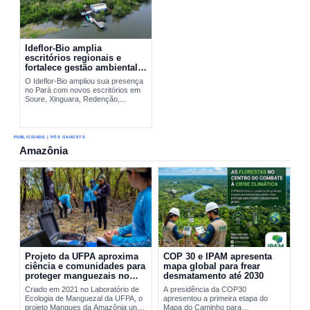
Ideflor-Bio amplia
escritórios regionais e
fortalece gestão ambiental
no Pará
O Ideflor-Bio ampliou sua presença
no Pará com novos escritórios em
Soure, Xinguara, Redenção,...
PUBLICIDADE | PÓS GADGETS
Amazônia
Projeto da UFPA aproxima
COP 30 e IPAM apresenta
ciência e comunidades para
mapa global para frear
proteger manguezais no
desmatamento até 2030
Pará
Criado em 2021 no Laboratório de
A presidência da COP30
Ecologia de Manguezal da UFPA, o
apresentou a primeira etapa do
projeto Mangues da Amazônia une
Mapa do Caminho para