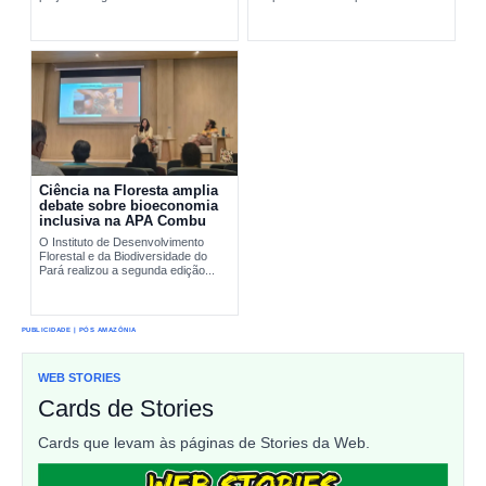
pesquisa científica e comunidades
interromper...
tradicionais na conservação...
Ciência na Floresta amplia
debate sobre bioeconomia
inclusiva na APA Combu
O Instituto de Desenvolvimento
Florestal e da Biodiversidade do
Pará realizou a segunda edição...
PUBLICIDADE | PÓS AMAZÔNIA
WEB STORIES
Cards de Stories
Cards que levam às páginas de Stories da Web.