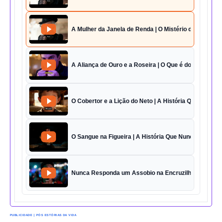
A Mulher da Janela de Renda | O Mistério da Casa 42
A Aliança de Ouro e a Roseira | O Que é do Amor Sem
O Cobertor e a Lição do Neto | A História Que Vai Te 
O Sangue na Figueira | A História Que Nunca Foi Esq
Nunca Responda um Assobio na Encruzilhada | O Des
PUBLICIDADE | PÓS ESTÓRIAS DA VIDA