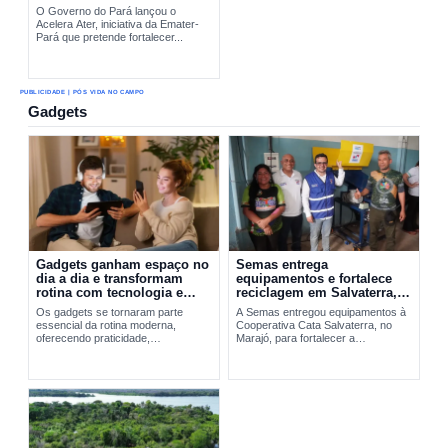
O Governo do Pará lançou o
Acelera Ater, iniciativa da Emater-
Pará que pretende fortalecer...
PUBLICIDADE | PÓS VIDA NO CAMPO
Gadgets
Gadgets ganham espaço no
Semas entrega
dia a dia e transformam
equipamentos e fortalece
rotina com tecnologia e
reciclagem em Salvaterra,
praticidade
no Marajó
Os gadgets se tornaram parte
A Semas entregou equipamentos à
essencial da rotina moderna,
Cooperativa Cata Salvaterra, no
oferecendo praticidade,
Marajó, para fortalecer a
entretenimento e integração
reciclagem,...
tecnológica. A evolução desses
dispositivos vai do Walkman aos
smartphones...