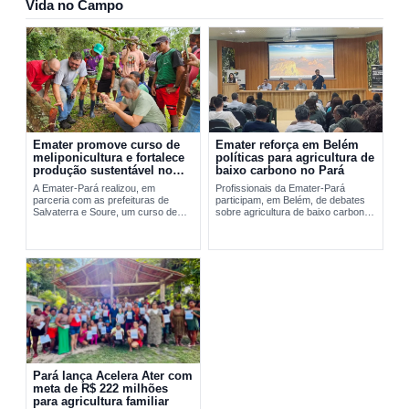
Vida no Campo
Emater promove curso de
Emater reforça em Belém
meliponicultura e fortalece
políticas para agricultura de
produção sustentável no
baixo carbono no Pará
Marajó
A Emater-Pará realizou, em
Profissionais da Emater-Pará
parceria com as prefeituras de
participam, em Belém, de debates
Salvaterra e Soure, um curso de
sobre agricultura de baixo carbono
meliponicultura no Marajó. A
e...
formação abordou manejo
sustentável de...
Pará lança Acelera Ater com
meta de R$ 222 milhões
para agricultura familiar