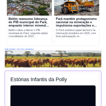
Belém reassume liderança
Pará mantém protagonismo
do PIB municipal do Pará,
nacional na mineração e
enquanto interior mineral
impulsiona exportações em
mantém peso decisivo na
2025
Belém voltou a liderar o PIB
O Pará manteve papel decisivo na
economia
municipal do Pará, segundo dados
mineração brasileira em 2025, com
consolidados de 2023...
forte participação no...
PUBLICIDADE | PÓS ECO AMAZÔNIA
Estórias Infantis da Polly