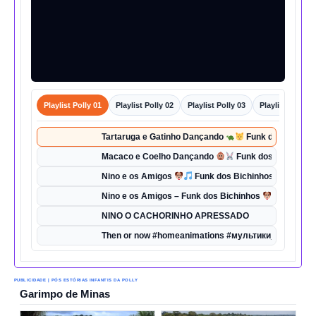
Playlist Polly 01
Playlist Polly 02
Playlist Polly 03
Playlist Polly 0
Tartaruga e Gatinho Dançando
Funk dos Bichinho
Macaco e Coelho Dançando
Funk dos Bichinhos 
Nino e os Amigos
Funk dos Bichinhos | Dança d
Nino e os Amigos – Funk dos Bichinhos
| Música 
NINO O CACHORINHO APRESSADO
Then or now #homeanimations #мультики_про_танк
PUBLICIDADE | PÓS ESTÓRIAS INFANTIS DA POLLY
Garimpo de Minas