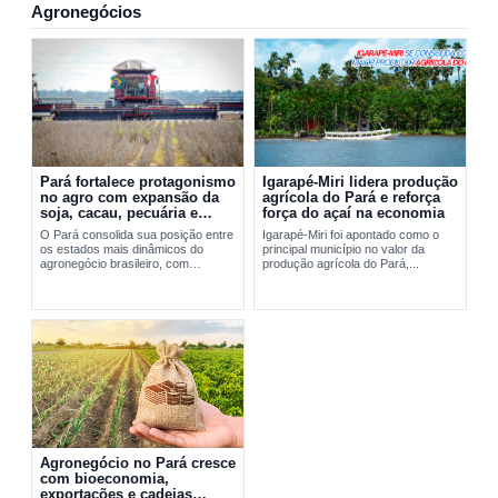
Agronegócios
Pará fortalece protagonismo
Igarapé-Miri lidera produção
no agro com expansão da
agrícola do Pará e reforça
soja, cacau, pecuária e
força do açaí na economia
exportações
O Pará consolida sua posição entre
Igarapé-Miri foi apontado como o
os estados mais dinâmicos do
principal município no valor da
agronegócio brasileiro, com
produção agrícola do Pará,...
expansão da soja, fortalecimento do
cacau, avanço da pecuária e...
Agronegócio no Pará cresce
com bioeconomia,
exportações e cadeias