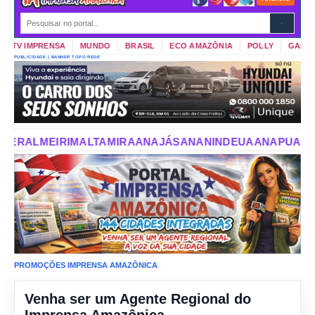
TV IMPRENSA
MUNDO
BRASIL
ECO AMAZÔNIA
POLLY
GARIMPO 
PUBLICIDADE | BANNER TOPO REDE
ANAJÁS
ANANINDEUA
ANAPU
AUGUSTO CORRÊA
AURORA 
PROMOÇÕES IMPRENSA AMAZÔNICA
Venha ser um Agente Regional do