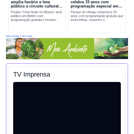
amplia horário e leva
celebra 33 anos com
público a circuito cultural
programação especial em
em Belém
Belém
Projeto “Uma Noite no Museu” atrai
Parque do Utinga comemora 33
público em Belém com
anos com programação gratuita que
programação gratuita e horário...
inclui trilhas, esportes e...
PUBLICIDADE | PÓS PARÁ
TV Imprensa