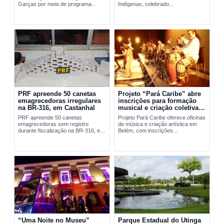
Garças por meio de programa
Indígenas, celebrado...
social da FAB em Belém.
PRF apreende 50 canetas
Projeto “Pará Caribe” abre
emagrecedoras irregulares
inscrições para formação
na BR-316, em Castanhal
musical e criação coletiva
em Belém
PRF apreende 50 canetas
Projeto Pará Caribe oferece oficinas
emagrecedoras sem registro
de música e criação artística em
durante fiscalização na BR-316, em
Belém, com inscrições...
Castanhal, no...
“Uma Noite no Museu”
Parque Estadual do Utinga