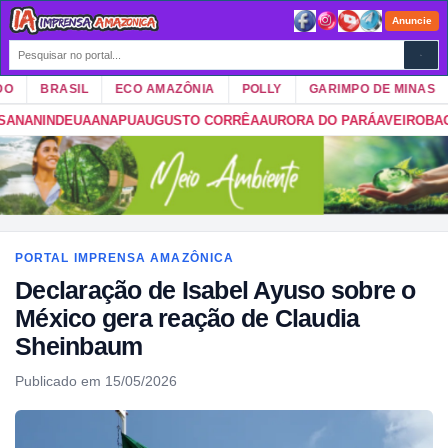
Anuncie
BRASIL
ECO AMAZÔNIA
POLLY
GARIMPO DE MINAS
DEUA
ANAPU
AUGUSTO CORRÊA
AURORA DO PARÁ
AVEIRO
BAGRE
BAIÃ
PORTAL IMPRENSA AMAZÔNICA
Declaração de Isabel Ayuso sobre o
México gera reação de Claudia
Sheinbaum
Publicado em 15/05/2026