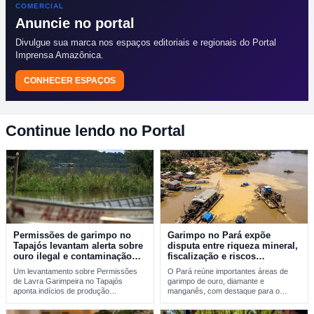
COMERCIAL
Anuncie no portal
Divulgue sua marca nos espaços editoriais e regionais do Portal
Imprensa Amazônica.
CONHECER ESPAÇOS
Continue lendo no Portal
Permissões de garimpo no
Garimpo no Pará expõe
Tapajós levantam alerta sobre
disputa entre riqueza mineral,
ouro ilegal e contaminação
fiscalização e riscos
por mercúrio
ambientais
Um levantamento sobre Permissões
O Pará reúne importantes áreas de
de Lavra Garimpeira no Tapajós
garimpo de ouro, diamante e
aponta indícios de produção
manganês, com destaque para o
incompatível com sinais reais de…
Tapajós, a…