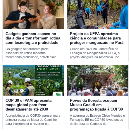
Gadgets ganham espaço no
Projeto da UFPA aproxima
dia a dia e transformam rotina
ciência e comunidades para
com tecnologia e praticidade
proteger manguezais no Pará
Os gadgets se tornaram parte
Criado em 2021 no Laboratório de
essencial da rotina moderna,
Ecologia de Manguezal da UFPA, o
oferecendo praticidade, entretenimento
projeto Mangues da Amazônia une
e integração tecnológica. A evolução
pesquisa…
desses…
COP 30 e IPAM apresenta
Povos da floresta ocupam
mapa global para frear
Museu Goeldi em
desmatamento até 2030
programação ligada à COP30
A presidência da COP30 apresentou a
A abertura do Espaço Chico Mendes e
primeira etapa do Mapa do Caminho
Fundação BB na COP30 levou povos
para interromper e reverter o
da floresta ao Campus de…
desmatamento…