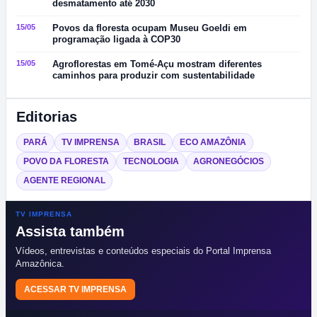
desmatamento até 2030
15/05
Povos da floresta ocupam Museu Goeldi em
programação ligada à COP30
15/05
Agroflorestas em Tomé-Açu mostram diferentes
caminhos para produzir com sustentabilidade
Editorias
PARÁ
TV IMPRENSA
BRASIL
ECO AMAZÔNIA
POVO DA FLORESTA
TECNOLOGIA
AGRONEGÓCIOS
AGENTE REGIONAL
TV IMPRENSA
Assista também
Vídeos, entrevistas e conteúdos especiais do Portal Imprensa
Amazônica.
ACESSAR TV IMPRENSA