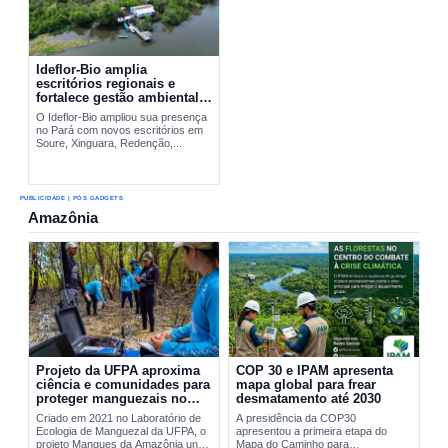
Ideflor-Bio amplia
escritórios regionais e
fortalece gestão ambiental
no Pará
O Ideflor-Bio ampliou sua presença
no Pará com novos escritórios em
Soure, Xinguara, Redenção,...
PUBLICIDADE | PÓS GADGETS
Amazônia
Projeto da UFPA aproxima
COP 30 e IPAM apresenta
ciência e comunidades para
mapa global para frear
proteger manguezais no
desmatamento até 2030
Pará
Criado em 2021 no Laboratório de
A presidência da COP30
Ecologia de Manguezal da UFPA, o
apresentou a primeira etapa do
projeto Mangues da Amazônia une
Mapa do Caminho para