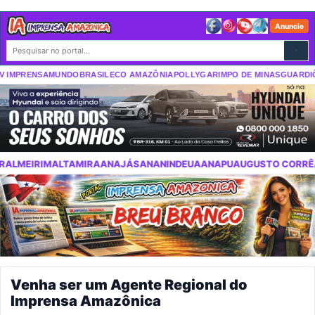
Anuncie
IMPRENSA
MUNDO
BRASIL
ECO AMAZÔNIA
POLLY
GARIMPO DE MINAS
GUARDIÕES
A
ANAJÁS
ANANINDEUA
ANAPU
AUGUSTO CORRÊA
AURORA DO PARÁ
A
Venha ser um Agente Regional do
Imprensa Amazônica