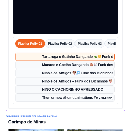
Playlist Polly 01
Playlist Polly 02
Playlist Polly 03
Playlist Polly 0
Tartaruga e Gatinho Dançando
Funk dos Bichinho
Macaco e Coelho Dançando
Funk dos Bichinhos 
Nino e os Amigos
Funk dos Bichinhos | Dança d
Nino e os Amigos – Funk dos Bichinhos
| Música 
NINO O CACHORINHO APRESSADO
Then or now #homeanimations #мультики_про_танк
PUBLICIDADE | PÓS ESTÓRIAS INFANTIS DA POLLY
Garimpo de Minas