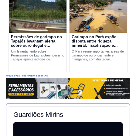
Permissões de garimpo no
Garimpo no Pará expõe
Tapajós levantam alerta
disputa entre riqueza
sobre ouro ilegal e
mineral, fiscalização e
contaminação por mercúrio
riscos ambientais
Um levantamento sobre
O Pará reúne importantes áreas de
Permissões de Lavra Garimpeira no
garimpo de ouro, diamante e
Tapajós aponta indícios de
manganês, com destaque...
produção incompatível com sinais
reais de exploração. A situação
amplia preocupações sobre...
PUBLICIDADE | PÓS GARIMPO DE MINAS
Guardiões Mirins