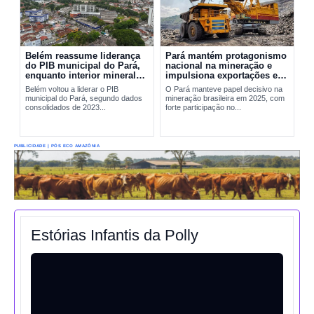
Belém reassume liderança
Pará mantém protagonismo
do PIB municipal do Pará,
nacional na mineração e
enquanto interior mineral
impulsiona exportações em
mantém peso decisivo na
2025
Belém voltou a liderar o PIB
O Pará manteve papel decisivo na
economia
municipal do Pará, segundo dados
mineração brasileira em 2025, com
consolidados de 2023...
forte participação no...
PUBLICIDADE | PÓS ECO AMAZÔNIA
Estórias Infantis da Polly