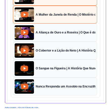
A Mulher da Janela de Renda | O Mistério da Casa 42
A Aliança de Ouro e a Roseira | O Que é do Amor Sem
O Cobertor e a Lição do Neto | A História Que Vai Te 
O Sangue na Figueira | A História Que Nunca Foi Esq
Nunca Responda um Assobio na Encruzilhada | O Des
PUBLICIDADE | PÓS ESTÓRIAS DA VIDA