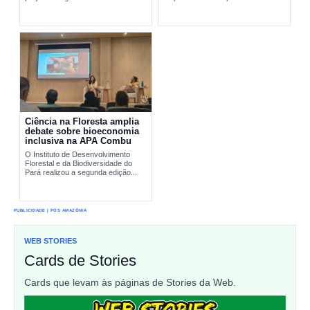
pesquisa científica e comunidades
interromper...
tradicionais na conservação...
Ciência na Floresta amplia
debate sobre bioeconomia
inclusiva na APA Combu
O Instituto de Desenvolvimento
Florestal e da Biodiversidade do
Pará realizou a segunda edição...
PUBLICIDADE | PÓS AMAZÔNIA
WEB STORIES
Cards de Stories
Cards que levam às páginas de Stories da Web.