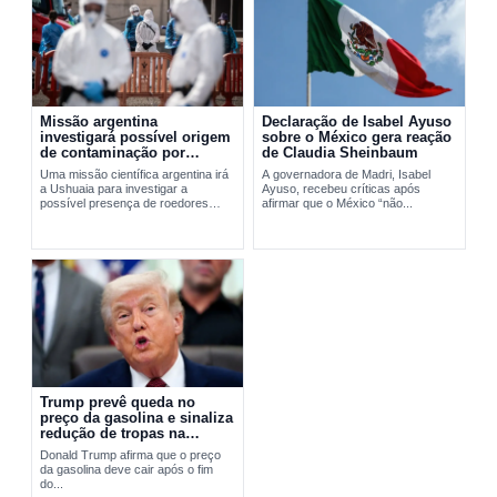
Missão argentina
Declaração de Isabel Ayuso
investigará possível origem
sobre o México gera reação
de contaminação por
de Claudia Sheinbaum
hantavírus em Ushuaia
Uma missão científica argentina irá
A governadora de Madri, Isabel
a Ushuaia para investigar a
Ayuso, recebeu críticas após
possível presença de roedores
afirmar que o México “não...
transmissores do hantavírus. A
ação busca apurar a origem do...
Trump prevê queda no
preço da gasolina e sinaliza
redução de tropas na
Europa
Donald Trump afirma que o preço
da gasolina deve cair após o fim
do...