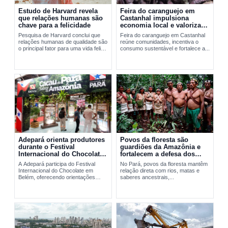
Estudo de Harvard revela
Feira do caranguejo em
que relações humanas são
Castanhal impulsiona
chave para a felicidade
economia local e valoriza
manejo sustentável
Pesquisa de Harvard conclui que
Feira do caranguejo em Castanhal
relações humanas de qualidade são
reúne comunidades, incentiva o
o principal fator para uma vida feliz
consumo sustentável e fortalece a...
e saudável.
Adepará orienta produtores
Povos da floresta são
durante o Festival
guardiões da Amazônia e
Internacional do Chocolate
fortalecem a defesa dos
em Belém
territórios no Pará
A Adepará participa do Festival
No Pará, povos da floresta mantêm
Internacional do Chocolate em
relação direta com rios, matas e
Belém, oferecendo orientações
saberes ancestrais,...
técnicas e...