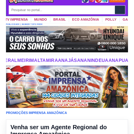
TV IMPRENSA
MUNDO
BRASIL
ECO AMAZÔNIA
POLLY
GARIMPO
PUBLICIDADE | BANNER TOPO REDE
IRA
ANAJÁS
ANANINDEUA
ANAPU
AUGUSTO CORRÊA
AURO
PROMOÇÕES IMPRENSA AMAZÔNICA
Venha ser um Agente Regional do