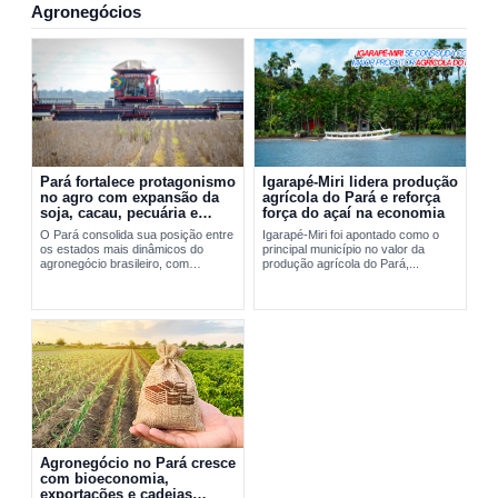
Agronegócios
Pará fortalece protagonismo
Igarapé-Miri lidera produção
no agro com expansão da
agrícola do Pará e reforça
soja, cacau, pecuária e
força do açaí na economia
exportações
O Pará consolida sua posição entre
Igarapé-Miri foi apontado como o
os estados mais dinâmicos do
principal município no valor da
agronegócio brasileiro, com
produção agrícola do Pará,...
expansão da soja, fortalecimento do
cacau, avanço da pecuária e...
Agronegócio no Pará cresce
com bioeconomia,
exportações e cadeias