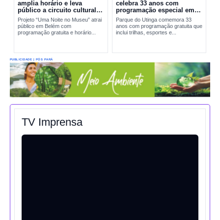
amplia horário e leva
celebra 33 anos com
público a circuito cultural
programação especial em
em Belém
Belém
Projeto “Uma Noite no Museu” atrai
Parque do Utinga comemora 33
público em Belém com
anos com programação gratuita que
programação gratuita e horário...
inclui trilhas, esportes e...
PUBLICIDADE | PÓS PARÁ
TV Imprensa