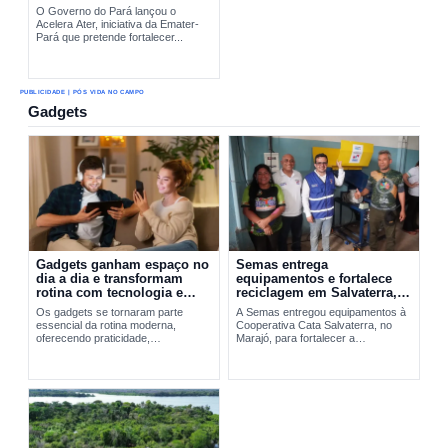
O Governo do Pará lançou o
Acelera Ater, iniciativa da Emater-
Pará que pretende fortalecer...
PUBLICIDADE | PÓS VIDA NO CAMPO
Gadgets
Gadgets ganham espaço no
Semas entrega
dia a dia e transformam
equipamentos e fortalece
rotina com tecnologia e
reciclagem em Salvaterra,
praticidade
no Marajó
Os gadgets se tornaram parte
A Semas entregou equipamentos à
essencial da rotina moderna,
Cooperativa Cata Salvaterra, no
oferecendo praticidade,
Marajó, para fortalecer a
entretenimento e integração
reciclagem,...
tecnológica. A evolução desses
dispositivos vai do Walkman aos
smartphones...