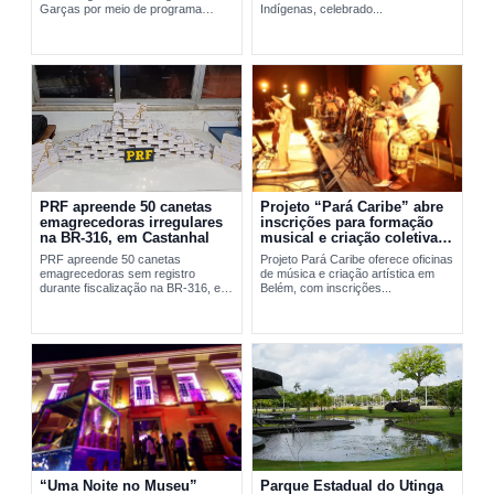
Garças por meio de programa
Indígenas, celebrado...
social da FAB em Belém.
PRF apreende 50 canetas
Projeto “Pará Caribe” abre
emagrecedoras irregulares
inscrições para formação
na BR-316, em Castanhal
musical e criação coletiva
em Belém
PRF apreende 50 canetas
Projeto Pará Caribe oferece oficinas
emagrecedoras sem registro
de música e criação artística em
durante fiscalização na BR-316, em
Belém, com inscrições...
Castanhal, no...
“Uma Noite no Museu”
Parque Estadual do Utinga