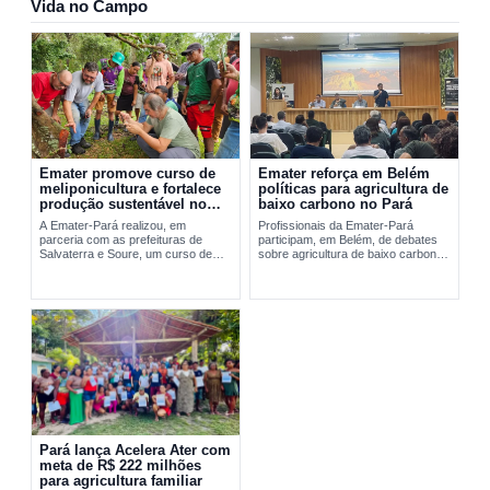
Vida no Campo
Emater promove curso de
Emater reforça em Belém
meliponicultura e fortalece
políticas para agricultura de
produção sustentável no
baixo carbono no Pará
Marajó
A Emater-Pará realizou, em
Profissionais da Emater-Pará
parceria com as prefeituras de
participam, em Belém, de debates
Salvaterra e Soure, um curso de
sobre agricultura de baixo carbono
meliponicultura no Marajó. A
e...
formação abordou manejo
sustentável de...
Pará lança Acelera Ater com
meta de R$ 222 milhões
para agricultura familiar