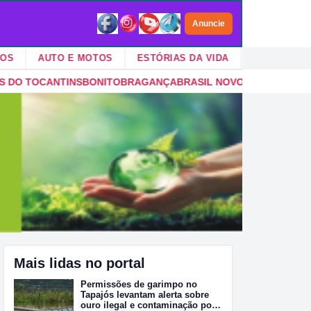
Anuncie
AUTO E MOTOS
ESTÓRIAS DA VIDA
VIDA NO CAMPO
GANÇA
BRASIL NOVO
BREJO GRANDE DO ARAGUAIA
BREU BRAN
Mais lidas no portal
Permissões de garimpo no
Tapajós levantam alerta sobre
ouro ilegal e contaminação por