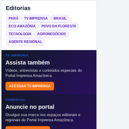
Editorias
PARÁ
TV IMPRENSA
BRASIL
ECO AMAZÔNIA
POVO DA FLORESTA
TECNOLOGIA
AGRONEGÓCIOS
AGENTE REGIONAL
TV IMPRENSA
Assista também
Vídeos, entrevistas e conteúdos especiais do
Portal Imprensa Amazônica.
ACESSAR TV IMPRENSA
COMERCIAL
Anuncie no portal
Divulgue sua marca nos espaços editoriais e
regionais do Portal Imprensa Amazônica.