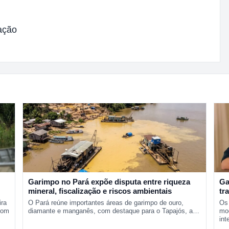
ação
Garimpo no Pará expõe disputa entre riqueza
Ga
mineral, fiscalização e riscos ambientais
tr
pr
ira
O Pará reúne importantes áreas de garimpo de ouro,
Os 
com
diamante e manganês, com destaque para o Tapajós, a…
mod
int