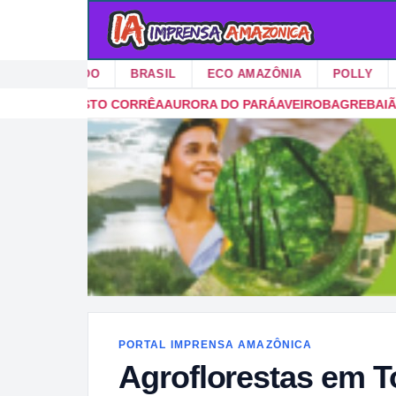
MUNDO
BRASIL
ECO AMAZÔNIA
POLLY
GARIM
RORA DO PARÁ
AVEIRO
BAGRE
BAIÃO
BANNACH
BARCARENA
BEL
PORTAL IMPRENSA AMAZÔNICA
Agroflorestas em 