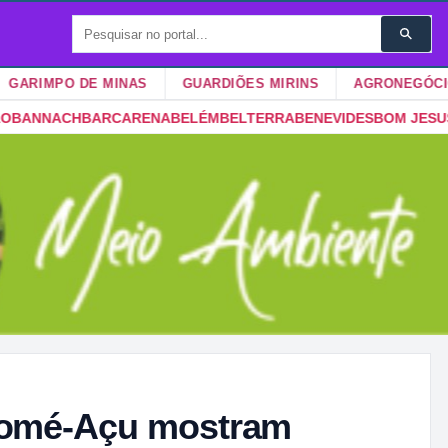
PO DE MINAS
GUARDIÕES MIRINS
AGRONEGÓCIOS
ÉM
BELTERRA
BENEVIDES
BOM JESUS DO TOCANTINS
BONITO
BRA
Tomé-Açu mostram