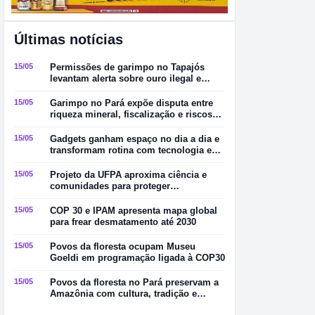
Últimas notícias
15/05
Permissões de garimpo no Tapajós
levantam alerta sobre ouro ilegal e
contaminação por mercúrio
15/05
Garimpo no Pará expõe disputa entre
riqueza mineral, fiscalização e riscos
ambientais
15/05
Gadgets ganham espaço no dia a dia e
transformam rotina com tecnologia e
praticidade
15/05
Projeto da UFPA aproxima ciência e
comunidades para proteger
manguezais no Pará
15/05
COP 30 e IPAM apresenta mapa global
para frear desmatamento até 2030
15/05
Povos da floresta ocupam Museu
Goeldi em programação ligada à COP30
15/05
Povos da floresta no Pará preservam a
Amazônia com cultura, tradição e
sustentabilidade