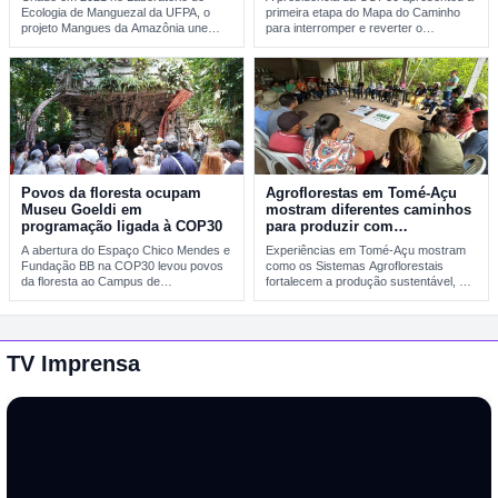
Ecologia de Manguezal da UFPA, o
primeira etapa do Mapa do Caminho
projeto Mangues da Amazônia une
para interromper e reverter o
pesquisa…
desmatamento…
Povos da floresta ocupam
Agroflorestas em Tomé-Açu
Museu Goeldi em
mostram diferentes caminhos
programação ligada à COP30
para produzir com
sustentabilidade
A abertura do Espaço Chico Mendes e
Experiências em Tomé-Açu mostram
Fundação BB na COP30 levou povos
como os Sistemas Agroflorestais
da floresta ao Campus de…
fortalecem a produção sustentável, a
geração de renda e a…
TV Imprensa