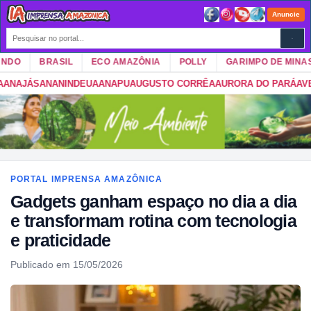
Anuncie
DO
BRASIL
ECO AMAZÔNIA
POLLY
GARIMPO DE MINAS
S
ANANINDEUA
ANAPU
AUGUSTO CORRÊA
AURORA DO PARÁ
AVEIRO
BA
PORTAL IMPRENSA AMAZÔNICA
Gadgets ganham espaço no dia a dia
e transformam rotina com tecnologia
e praticidade
Publicado em 15/05/2026