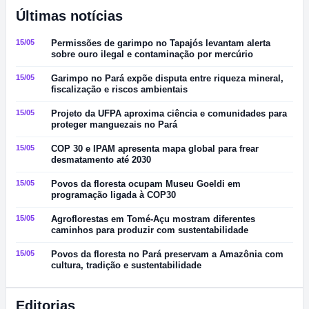
Últimas notícias
15/05
Permissões de garimpo no Tapajós levantam alerta
sobre ouro ilegal e contaminação por mercúrio
15/05
Garimpo no Pará expõe disputa entre riqueza mineral,
fiscalização e riscos ambientais
15/05
Projeto da UFPA aproxima ciência e comunidades para
proteger manguezais no Pará
15/05
COP 30 e IPAM apresenta mapa global para frear
desmatamento até 2030
15/05
Povos da floresta ocupam Museu Goeldi em
programação ligada à COP30
15/05
Agroflorestas em Tomé-Açu mostram diferentes
caminhos para produzir com sustentabilidade
15/05
Povos da floresta no Pará preservam a Amazônia com
cultura, tradição e sustentabilidade
Editorias