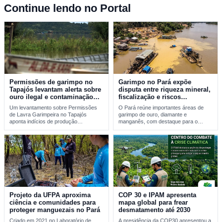
Continue lendo no Portal
Permissões de garimpo no
Garimpo no Pará expõe
Tapajós levantam alerta sobre
disputa entre riqueza mineral,
ouro ilegal e contaminação
fiscalização e riscos
por mercúrio
ambientais
Um levantamento sobre Permissões
O Pará reúne importantes áreas de
de Lavra Garimpeira no Tapajós
garimpo de ouro, diamante e
aponta indícios de produção
manganês, com destaque para o
incompatível com sinais reais de…
Tapajós, a…
Projeto da UFPA aproxima
COP 30 e IPAM apresenta
ciência e comunidades para
mapa global para frear
proteger manguezais no Pará
desmatamento até 2030
Criado em 2021 no Laboratório de
A presidência da COP30 apresentou a