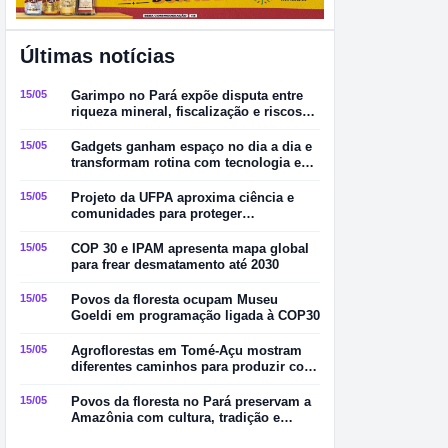
Últimas notícias
15/05
Garimpo no Pará expõe disputa entre
riqueza mineral, fiscalização e riscos
ambientais
15/05
Gadgets ganham espaço no dia a dia e
transformam rotina com tecnologia e
praticidade
15/05
Projeto da UFPA aproxima ciência e
comunidades para proteger
manguezais no Pará
15/05
COP 30 e IPAM apresenta mapa global
para frear desmatamento até 2030
15/05
Povos da floresta ocupam Museu
Goeldi em programação ligada à COP30
15/05
Agroflorestas em Tomé-Açu mostram
diferentes caminhos para produzir com
sustentabilidade
15/05
Povos da floresta no Pará preservam a
Amazônia com cultura, tradição e
sustentabilidade