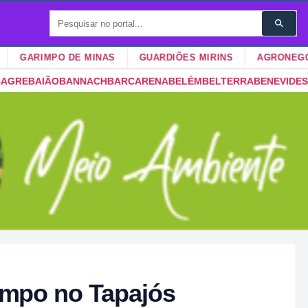
IMPO DE MINAS
GUARDIÕES MIRINS
AGRONEGÓCIOS
ENA
BELÉM
BELTERRA
BENEVIDES
BOM JESUS DO TOCANTINS
BON
impo no Tapajós