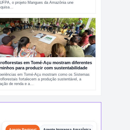
 UFPA, o projeto Mangues da Amazônia une
squisa…
roflorestas em Tomé-Açu mostram diferentes
minhos para produzir com sustentabilidade
periências em Tomé-Açu mostram como os Sistemas
oflorestais fortalecem a produção sustentável, a
ração de renda e a…
Agente Regional
Agente Imprensa Amazônica
Agentes
Shorts