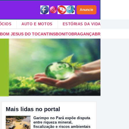
Anuncie
AUTO E MOTOS
ESTÓRIAS DA VIDA
VIDA NO CAMPO
ITO
BRAGANÇA
BRASIL NOVO
BREJO GRANDE DO ARAGUAIA
BRE
Mais lidas no portal
Garimpo no Pará expõe disputa
entre riqueza mineral,
fiscalização e riscos ambientais