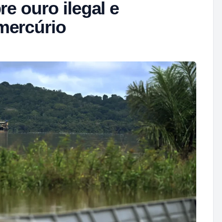
re ouro ilegal e
mercúrio