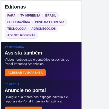
Editorias
PARÁ
TV IMPRENSA
BRASIL
ECO AMAZÔNIA
POVO DA FLORESTA
TECNOLOGIA
AGRONEGÓCIOS
AGENTE REGIONAL
TV IMPRENSA
Assista também
Vídeos, entrevistas e conteúdos especiais do
Portal Imprensa Amazônica.
ACESSAR TV IMPRENSA
COMERCIAL
Anuncie no portal
Divulgue sua marca nos espaços editoriais e
regionais do Portal Imprensa Amazônica.