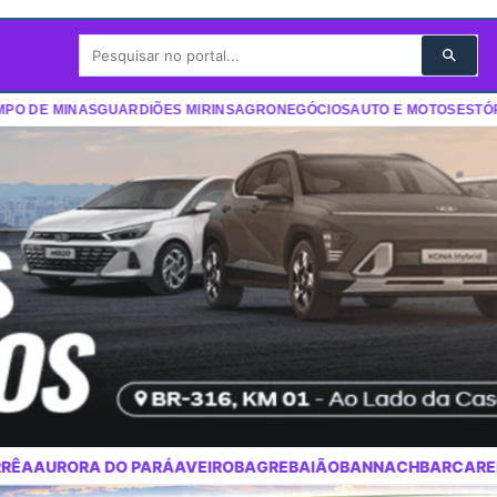
 DE MINAS
GUARDIÕES MIRINS
AGRONEGÓCIOS
AUTO E MOTOS
ESTÓRIA
IRO
BAGRE
BAIÃO
BANNACH
BARCARENA
BELÉM
BELTERRA
BENEV