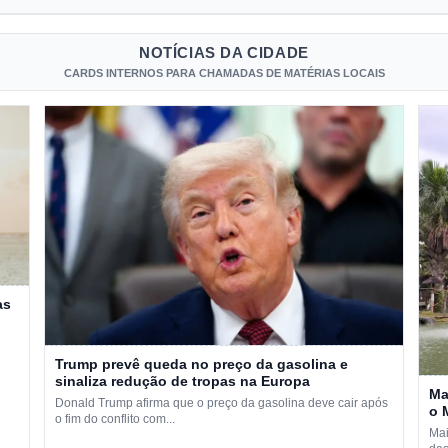
NOTÍCIAS DA CIDADE
CARDS INTERNOS PARA CHAMADAS DE MATÉRIAS LOCAIS
as
Trump prevê queda no preço da gasolina e
sinaliza redução de tropas na Europa
Ma
Donald Trump afirma que o preço da gasolina deve cair após
o 
o fim do conflito com...
Mai