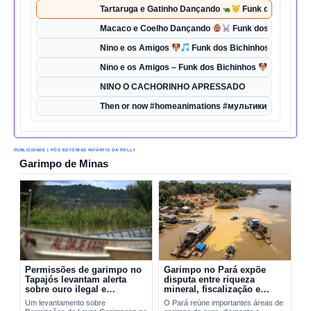
Tartaruga e Gatinho Dançando
Funk dos Bichinho
Macaco e Coelho Dançando
Funk dos Bichinhos 
Nino e os Amigos
Funk dos Bichinhos | Dança d
Nino e os Amigos – Funk dos Bichinhos
| Música 
NINO O CACHORINHO APRESSADO
Then or now #homeanimations #мультики_про_танк
PUBLICIDADE | PÓS ESTÓRIAS INFANTIS DA POLLY
Garimpo de Minas
Permissões de garimpo no
Garimpo no Pará expõe
Tapajós levantam alerta
disputa entre riqueza
sobre ouro ilegal e
mineral, fiscalização e
contaminação por mercúrio
riscos ambientais
Um levantamento sobre
O Pará reúne importantes áreas de