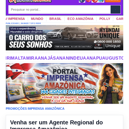
TV IMPRENSA
MUNDO
BRASIL
ECO AMAZÔNIA
POLLY
GARIMPO 
PUBLICIDADE | BANNER TOPO REDE
AJÁS
ANANINDEUA
ANAPU
AUGUSTO CORRÊA
AURORA DO
PROMOÇÕES IMPRENSA AMAZÔNICA
Venha ser um Agente Regional do