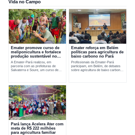
Vida no Campo
Emater promove curso de
Emater reforça em Belém
meliponicultura e fortalece
políticas para agricultura de
produção sustentável no
baixo carbono no Pará
Marajó
A Emater-Pará realizou, em
Profissionais da Emater-Pará
parceria com as prefeituras de
participam, em Belém, de debates
Salvaterra e Soure, um curso de
sobre agricultura de baixo carbono
meliponicultura no Marajó. A
e...
formação abordou manejo
sustentável de...
Pará lança Acelera Ater com
meta de R$ 222 milhões
para agricultura familiar