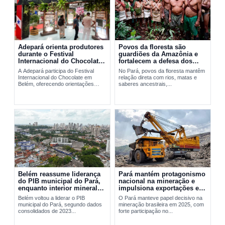
Adepará orienta produtores
Povos da floresta são
durante o Festival
guardiões da Amazônia e
Internacional do Chocolate
fortalecem a defesa dos
em Belém
territórios no Pará
A Adepará participa do Festival
No Pará, povos da floresta mantêm
Internacional do Chocolate em
relação direta com rios, matas e
Belém, oferecendo orientações
saberes ancestrais,...
técnicas e...
Belém reassume liderança
Pará mantém protagonismo
do PIB municipal do Pará,
nacional na mineração e
enquanto interior mineral
impulsiona exportações em
mantém peso decisivo na
2025
Belém voltou a liderar o PIB
O Pará manteve papel decisivo na
economia
municipal do Pará, segundo dados
mineração brasileira em 2025, com
consolidados de 2023...
forte participação no...