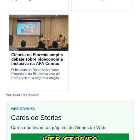
pesquisa científica e comunidades
interromper...
tradicionais na conservação...
Ciência na Floresta amplia
debate sobre bioeconomia
inclusiva na APA Combu
O Instituto de Desenvolvimento
Florestal e da Biodiversidade do
Pará realizou a segunda edição...
PUBLICIDADE | PÓS AMAZÔNIA
WEB STORIES
Cards de Stories
Cards que levam às páginas de Stories da Web.