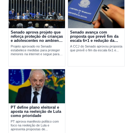
Senado aprova projeto que
Senado avança com
reforça proteção de crianças
proposta que prevê fim da
e adolescentes no ambiente
escala 6×1 e redução da
digital
jornada de trabalho
Projeto aprovado no Senado
A CCJ do Senado aprovou proposta
estabelece medidas para proteger
que prevê o fim da escala 6x1 e...
menores na internet e segue para
sanção presidencial.
PT define plano eleitoral e
aposta na reeleição de Lula
como prioridade
PT aprova manifesto político com
foco na reeleição de Lula e
apresenta propostas de...