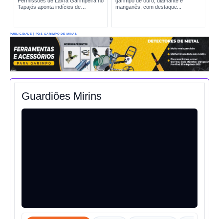
Permissões de Lavra Garimpeira no
garimpo de ouro, diamante e
Tapajós aponta indícios de
manganês, com destaque...
produção incompatível com sinais
reais de exploração. A situação
amplia preocupações sobre...
PUBLICIDADE | PÓS GARIMPO DE MINAS
Guardiões Mirins