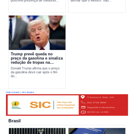
possível presença de roedores
afirmar que o México “não...
transmissores do hantavírus. A
ação busca apurar a origem do...
Trump prevê queda no
preço da gasolina e sinaliza
redução de tropas na
Europa
Donald Trump afirma que o preço
da gasolina deve cair após o fim
do...
PUBLICIDADE | PÓS MUNDO
Brasil