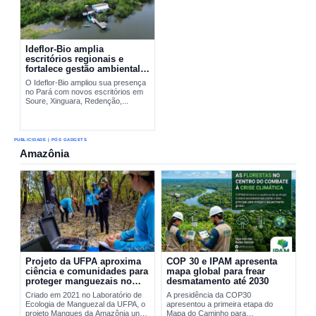
Ideflor-Bio amplia
escritórios regionais e
fortalece gestão ambiental
no Pará
O Ideflor-Bio ampliou sua presença
no Pará com novos escritórios em
Soure, Xinguara, Redenção,...
PUBLICIDADE | PÓS GADGETS
Amazônia
Projeto da UFPA aproxima
COP 30 e IPAM apresenta
ciência e comunidades para
mapa global para frear
proteger manguezais no
desmatamento até 2030
Pará
Criado em 2021 no Laboratório de
A presidência da COP30
Ecologia de Manguezal da UFPA, o
apresentou a primeira etapa do
projeto Mangues da Amazônia une
Mapa do Caminho para