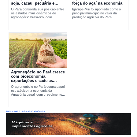
soja, cacau, pecuária e
força do açaí na economia
exportações
O Pará consolida sua posição entre
Igarapé-Miri foi apontado como o
os estados mais dinâmicos do
principal município no valor da
agronegócio brasileiro, com
produção agrícola do Pará,...
expansão da soja, fortalecimento do
cacau, avanço da pecuária e...
Agronegócio no Pará cresce
com bioeconomia,
exportações e cadeias
produtivas estratégicas
O agronegócio no Pará ocupa papel
estratégico na economia da
Amazônia Legal, com crescimento...
PUBLICIDADE | PÓS AGRONEGÓCIOS