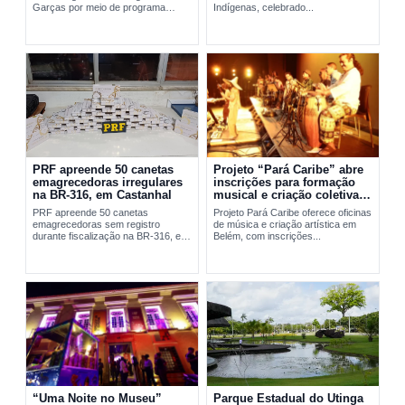
Garças por meio de programa
Indígenas, celebrado...
social da FAB em Belém.
PRF apreende 50 canetas
Projeto “Pará Caribe” abre
emagrecedoras irregulares
inscrições para formação
na BR-316, em Castanhal
musical e criação coletiva
em Belém
PRF apreende 50 canetas
Projeto Pará Caribe oferece oficinas
emagrecedoras sem registro
de música e criação artística em
durante fiscalização na BR-316, em
Belém, com inscrições...
Castanhal, no...
“Uma Noite no Museu”
Parque Estadual do Utinga