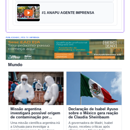
#1 ANAPU AGENTE IMPRENSA
PUBLICIDADE | PÓS TV IMPRENSA
Mundo
Missão argentina
Declaração de Isabel Ayuso
investigará possível origem
sobre o México gera reação
de contaminação por
de Claudia Sheinbaum
hantavírus em Ushuaia
Uma missão científica argentina irá
A governadora de Madri, Isabel
a Ushuaia para investigar a
Ayuso, recebeu críticas após