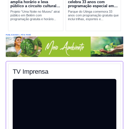
amplia horário e leva
celebra 33 anos com
público a circuito cultural
programação especial em
em Belém
Belém
Projeto “Uma Noite no Museu” atrai
Parque do Utinga comemora 33
público em Belém com
anos com programação gratuita que
programação gratuita e horário...
inclui trilhas, esportes e...
PUBLICIDADE | PÓS PARÁ
TV Imprensa