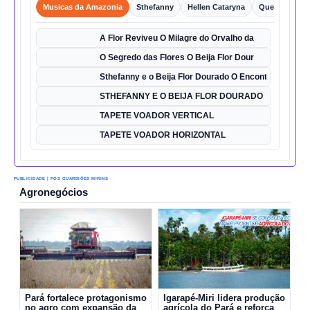
Musicas da Amazonia
Sthefanny
Hellen Cataryna
Queixo o Por
A Flor Reviveu O Milagre do Orvalho da
O Segredo das Flores O Beija Flor Dour
Sthefanny e o Beija Flor Dourado O Encontro Mágico
STHEFANNY E O BEIJA FLOR DOURADO
TAPETE VOADOR VERTICAL
TAPETE VOADOR HORIZONTAL
PUBLICIDADE | PÓS GUARDIÕES MIRINS
Agronegócios
Pará fortalece protagonismo
Igarapé-Miri lidera produção
no agro com expansão da
agrícola do Pará e reforça