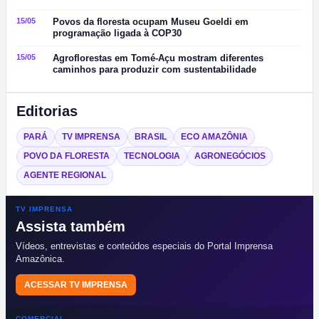
15/05
Povos da floresta ocupam Museu Goeldi em
programação ligada à COP30
15/05
Agroflorestas em Tomé-Açu mostram diferentes
caminhos para produzir com sustentabilidade
Editorias
PARÁ
TV IMPRENSA
BRASIL
ECO AMAZÔNIA
POVO DA FLORESTA
TECNOLOGIA
AGRONEGÓCIOS
AGENTE REGIONAL
TV IMPRENSA
Assista também
Vídeos, entrevistas e conteúdos especiais do Portal Imprensa
Amazônica.
ACESSAR TV IMPRENSA
COMERCIAL