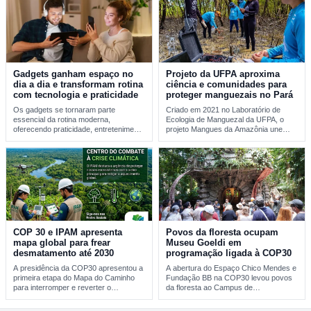
Gadgets ganham espaço no
Projeto da UFPA aproxima
dia a dia e transformam rotina
ciência e comunidades para
com tecnologia e praticidade
proteger manguezais no Pará
Os gadgets se tornaram parte
Criado em 2021 no Laboratório de
essencial da rotina moderna,
Ecologia de Manguezal da UFPA, o
oferecendo praticidade, entretenimento
projeto Mangues da Amazônia une
e integração tecnológica. A evolução
pesquisa…
desses…
COP 30 e IPAM apresenta
Povos da floresta ocupam
mapa global para frear
Museu Goeldi em
desmatamento até 2030
programação ligada à COP30
A presidência da COP30 apresentou a
A abertura do Espaço Chico Mendes e
primeira etapa do Mapa do Caminho
Fundação BB na COP30 levou povos
para interromper e reverter o
da floresta ao Campus de…
desmatamento…