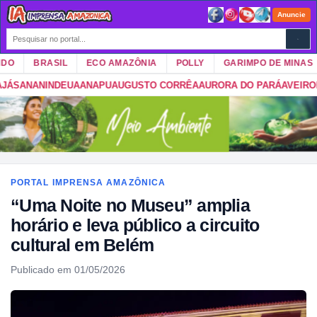
Anuncie
BRASIL
ECO AMAZÔNIA
POLLY
GARIMPO DE MINAS
NDEUA
ANAPU
AUGUSTO CORRÊA
AURORA DO PARÁ
AVEIRO
BAGRE
BAI
PORTAL IMPRENSA AMAZÔNICA
“Uma Noite no Museu” amplia
horário e leva público a circuito
cultural em Belém
Publicado em 01/05/2026