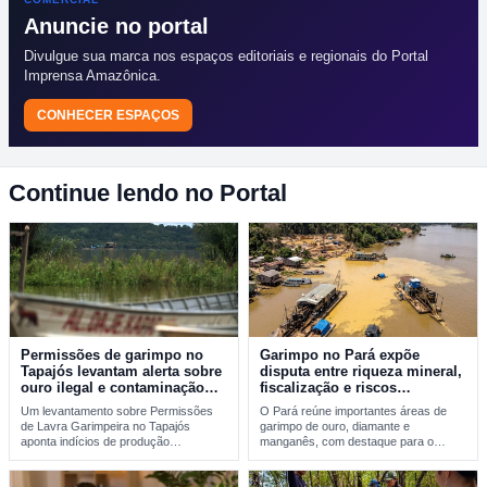
Anuncie no portal
Divulgue sua marca nos espaços editoriais e regionais do Portal
Imprensa Amazônica.
CONHECER ESPAÇOS
Continue lendo no Portal
Permissões de garimpo no
Garimpo no Pará expõe
Tapajós levantam alerta sobre
disputa entre riqueza mineral,
ouro ilegal e contaminação
fiscalização e riscos
por mercúrio
ambientais
Um levantamento sobre Permissões
O Pará reúne importantes áreas de
de Lavra Garimpeira no Tapajós
garimpo de ouro, diamante e
aponta indícios de produção
manganês, com destaque para o
incompatível com sinais reais de…
Tapajós, a…