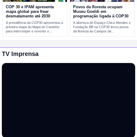
COP 30 e IPAM apresenta
Povos da floresta ocupam
mapa global para frear
Museu Goeldi em
desmatamento até 2030
programação ligada à COP30
A presidência da COP30 apresentou a
A abertura do Espaço Chico Mendes e
primeira etapa do Mapa do Caminho
Fundação BB na COP30 levou povos
para interromper e reverter o
da floresta ao Campus de…
desmatamento…
TV Imprensa