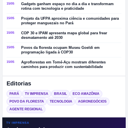
15/05
Gadgets ganham espaço no dia a dia e transformam
rotina com tecnologia e praticidade
15/05
Projeto da UFPA aproxima ciência e comunidades para
proteger manguezais no Pará
15/05
COP 30 e IPAM apresenta mapa global para frear
desmatamento até 2030
15/05
Povos da floresta ocupam Museu Goeldi em
programação ligada à COP30
15/05
Agroflorestas em Tomé-Açu mostram diferentes
caminhos para produzir com sustentabilidade
Editorias
PARÁ
TV IMPRENSA
BRASIL
ECO AMAZÔNIA
POVO DA FLORESTA
TECNOLOGIA
AGRONEGÓCIOS
AGENTE REGIONAL
TV IMPRENSA