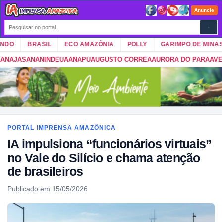
Anuncie
O
BRASIL
ECO AMAZÔNIA
POLLY
GARIMPO DE MINAS
NANINDEUA
ANAPU
AUGUSTO CORRÊA
AURORA DO PARÁ
AVEIRO
BAGR
PORTAL IMPRENSA AMAZÔNICA
IA impulsiona “funcionários virtuais”
no Vale do Silício e chama atenção
de brasileiros
Publicado em 15/05/2026