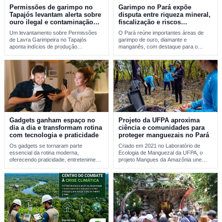
Permissões de garimpo no
Garimpo no Pará expõe
Tapajós levantam alerta sobre
disputa entre riqueza mineral,
ouro ilegal e contaminação
fiscalização e riscos
por mercúrio
ambientais
Um levantamento sobre Permissões
O Pará reúne importantes áreas de
de Lavra Garimpeira no Tapajós
garimpo de ouro, diamante e
aponta indícios de produção
manganês, com destaque para o
incompatível com sinais reais de…
Tapajós, a…
Gadgets ganham espaço no
Projeto da UFPA aproxima
dia a dia e transformam rotina
ciência e comunidades para
com tecnologia e praticidade
proteger manguezais no Pará
Os gadgets se tornaram parte
Criado em 2021 no Laboratório de
essencial da rotina moderna,
Ecologia de Manguezal da UFPA, o
oferecendo praticidade, entretenimento
projeto Mangues da Amazônia une
e integração tecnológica. A evolução
pesquisa…
desses…