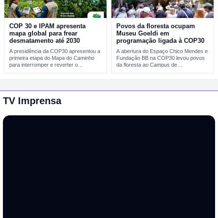
COP 30 e IPAM apresenta
Povos da floresta ocupam
mapa global para frear
Museu Goeldi em
desmatamento até 2030
programação ligada à COP30
A presidência da COP30 apresentou a
A abertura do Espaço Chico Mendes e
primeira etapa do Mapa do Caminho
Fundação BB na COP30 levou povos
para interromper e reverter o
da floresta ao Campus de…
desmatamento…
TV Imprensa