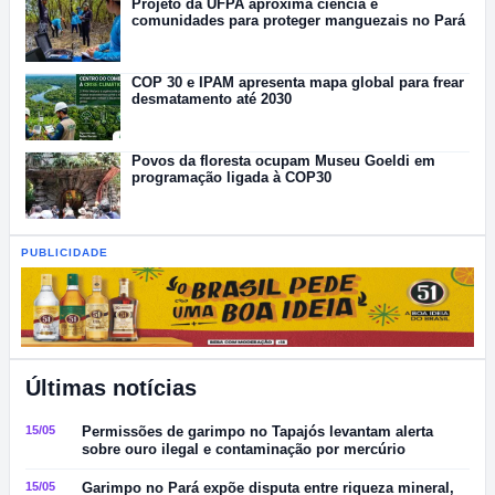
Projeto da UFPA aproxima ciência e
comunidades para proteger manguezais no Pará
COP 30 e IPAM apresenta mapa global para frear
desmatamento até 2030
Povos da floresta ocupam Museu Goeldi em
programação ligada à COP30
PUBLICIDADE
Últimas notícias
15/05
Permissões de garimpo no Tapajós levantam alerta
sobre ouro ilegal e contaminação por mercúrio
15/05
Garimpo no Pará expõe disputa entre riqueza mineral,