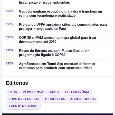
fiscalização e riscos ambientais
15/05
Gadgets ganham espaço no dia a dia e transformam
rotina com tecnologia e praticidade
15/05
Projeto da UFPA aproxima ciência e comunidades para
proteger manguezais no Pará
15/05
COP 30 e IPAM apresenta mapa global para frear
desmatamento até 2030
15/05
Povos da floresta ocupam Museu Goeldi em
programação ligada à COP30
15/05
Agroflorestas em Tomé-Açu mostram diferentes
caminhos para produzir com sustentabilidade
Editorias
PARÁ
TV IMPRENSA
BRASIL
ECO AMAZÔNIA
POVO DA FLORESTA
TECNOLOGIA
AGRONEGÓCIOS
AGENTE REGIONAL