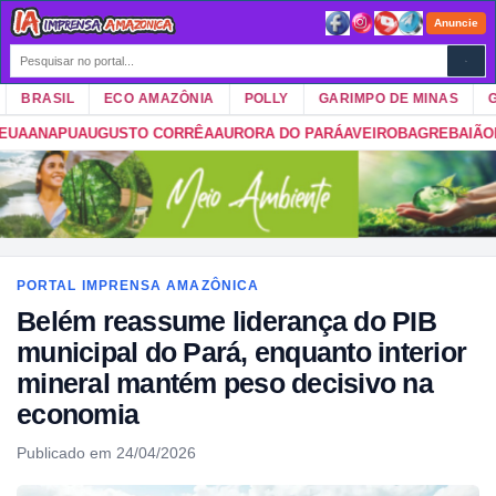
Anuncie
RASIL
ECO AMAZÔNIA
POLLY
GARIMPO DE MINAS
GUAR
UGUSTO CORRÊA
AURORA DO PARÁ
AVEIRO
BAGRE
BAIÃO
BANNACH
BA
PORTAL IMPRENSA AMAZÔNICA
Belém reassume liderança do PIB
municipal do Pará, enquanto interior
mineral mantém peso decisivo na
economia
Publicado em 24/04/2026