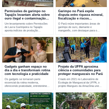
Permissões de garimpo no
Garimpo no Pará expõe
Tapajós levantam alerta sobre
disputa entre riqueza mineral,
ouro ilegal e contaminação
fiscalização e riscos
por mercúrio
ambientais
Um levantamento sobre Permissões
O Pará reúne importantes áreas de
de Lavra Garimpeira no Tapajós
garimpo de ouro, diamante e
aponta indícios de produção
manganês, com destaque para o
incompatível com sinais reais de…
Tapajós, a…
Gadgets ganham espaço no
Projeto da UFPA aproxima
dia a dia e transformam rotina
ciência e comunidades para
com tecnologia e praticidade
proteger manguezais no Pará
Os gadgets se tornaram parte
Criado em 2021 no Laboratório de
essencial da rotina moderna,
Ecologia de Manguezal da UFPA, o
oferecendo praticidade, entretenimento
projeto Mangues da Amazônia une
e integração tecnológica. A evolução
pesquisa…
desses…