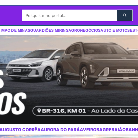
PO DE MINAS
GUARDIÕES MIRINS
AGRONEGÓCIOS
AUTO E MOTOS
ESTÓRI
A DO PARÁ
AVEIRO
BAGRE
BAIÃO
BANNACH
BARCARENA
BELÉM
B