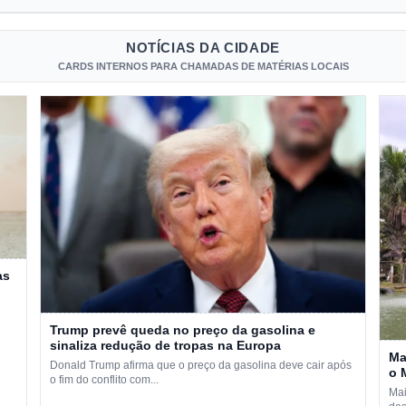
NOTÍCIAS DA CIDADE
CARDS INTERNOS PARA CHAMADAS DE MATÉRIAS LOCAIS
as
Trump prevê queda no preço da gasolina e
sinaliza redução de tropas na Europa
Ma
Donald Trump afirma que o preço da gasolina deve cair após
o 
o fim do conflito com...
Mai