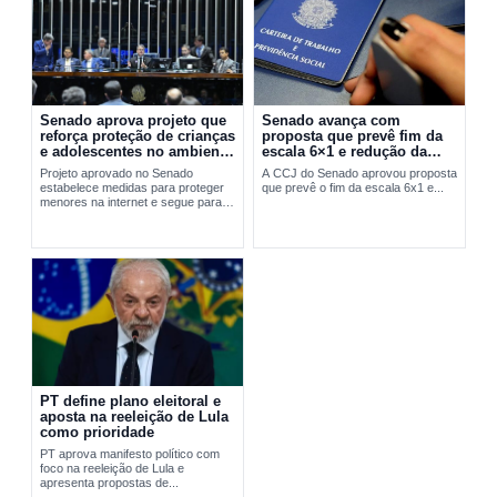
Senado aprova projeto que
Senado avança com
reforça proteção de crianças
proposta que prevê fim da
e adolescentes no ambiente
escala 6×1 e redução da
digital
jornada de trabalho
Projeto aprovado no Senado
A CCJ do Senado aprovou proposta
estabelece medidas para proteger
que prevê o fim da escala 6x1 e...
menores na internet e segue para
sanção presidencial.
PT define plano eleitoral e
aposta na reeleição de Lula
como prioridade
PT aprova manifesto político com
foco na reeleição de Lula e
apresenta propostas de...