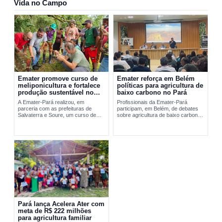
Vida no Campo
Emater promove curso de
Emater reforça em Belém
meliponicultura e fortalece
políticas para agricultura de
produção sustentável no
baixo carbono no Pará
Marajó
A Emater-Pará realizou, em
Profissionais da Emater-Pará
parceria com as prefeituras de
participam, em Belém, de debates
Salvaterra e Soure, um curso de
sobre agricultura de baixo carbono
meliponicultura no Marajó. A
e...
formação abordou manejo
sustentável de...
Pará lança Acelera Ater com
meta de R$ 222 milhões
para agricultura familiar