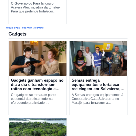
O Governo do Pará lançou o
Acelera Ater, iniciativa da Emater-
Pará que pretende fortalecer...
PUBLICIDADE | PÓS VIDA NO CAMPO
Gadgets
Gadgets ganham espaço no
Semas entrega
dia a dia e transformam
equipamentos e fortalece
rotina com tecnologia e
reciclagem em Salvaterra,
praticidade
no Marajó
Os gadgets se tornaram parte
A Semas entregou equipamentos à
essencial da rotina moderna,
Cooperativa Cata Salvaterra, no
oferecendo praticidade,
Marajó, para fortalecer a
entretenimento e integração
reciclagem,...
tecnológica. A evolução desses
dispositivos vai do Walkman aos
smartphones...