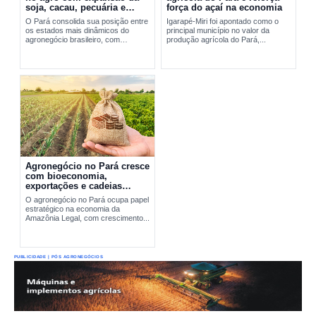
soja, cacau, pecuária e
força do açaí na economia
exportações
O Pará consolida sua posição entre
Igarapé-Miri foi apontado como o
os estados mais dinâmicos do
principal município no valor da
agronegócio brasileiro, com
produção agrícola do Pará,...
expansão da soja, fortalecimento do
cacau, avanço da pecuária e...
Agronegócio no Pará cresce
com bioeconomia,
exportações e cadeias
produtivas estratégicas
O agronegócio no Pará ocupa papel
estratégico na economia da
Amazônia Legal, com crescimento...
PUBLICIDADE | PÓS AGRONEGÓCIOS