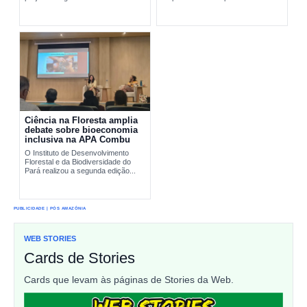
pesquisa científica e comunidades
interromper...
tradicionais na conservação...
Ciência na Floresta amplia
debate sobre bioeconomia
inclusiva na APA Combu
O Instituto de Desenvolvimento
Florestal e da Biodiversidade do
Pará realizou a segunda edição...
PUBLICIDADE | PÓS AMAZÔNIA
WEB STORIES
Cards de Stories
Cards que levam às páginas de Stories da Web.