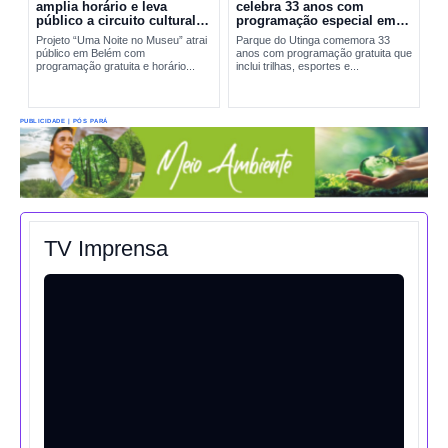
amplia horário e leva
celebra 33 anos com
público a circuito cultural
programação especial em
em Belém
Belém
Projeto “Uma Noite no Museu” atrai
Parque do Utinga comemora 33
público em Belém com
anos com programação gratuita que
programação gratuita e horário...
inclui trilhas, esportes e...
PUBLICIDADE | PÓS PARÁ
TV Imprensa