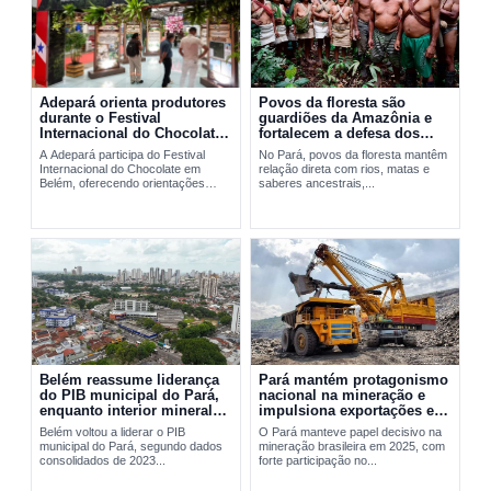
Adepará orienta produtores
Povos da floresta são
durante o Festival
guardiões da Amazônia e
Internacional do Chocolate
fortalecem a defesa dos
em Belém
territórios no Pará
A Adepará participa do Festival
No Pará, povos da floresta mantêm
Internacional do Chocolate em
relação direta com rios, matas e
Belém, oferecendo orientações
saberes ancestrais,...
técnicas e...
Belém reassume liderança
Pará mantém protagonismo
do PIB municipal do Pará,
nacional na mineração e
enquanto interior mineral
impulsiona exportações em
mantém peso decisivo na
2025
Belém voltou a liderar o PIB
O Pará manteve papel decisivo na
economia
municipal do Pará, segundo dados
mineração brasileira em 2025, com
consolidados de 2023...
forte participação no...