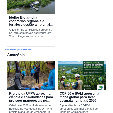
Ideflor-Bio amplia
escritórios regionais e
fortalece gestão ambiental
no Pará
O Ideflor-Bio ampliou sua presença
no Pará com novos escritórios em
Soure, Xinguara, Redenção,...
PUBLICIDADE | PÓS GADGETS
Amazônia
Projeto da UFPA aproxima
COP 30 e IPAM apresenta
ciência e comunidades para
mapa global para frear
proteger manguezais no
desmatamento até 2030
Pará
Criado em 2021 no Laboratório de
A presidência da COP30
Ecologia de Manguezal da UFPA, o
apresentou a primeira etapa do
projeto Mangues da Amazônia une
Mapa do Caminho para