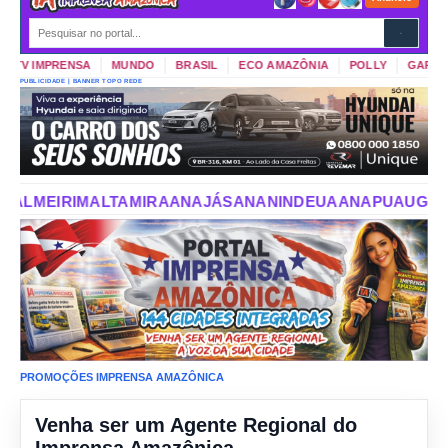
TV IMPRENSA
MUNDO
BRASIL
ECO AMAZÔNIA
POLLY
GARIMPO 
PUBLICIDADE | BANNER TOPO REDE
AJÁS
ANANINDEUA
ANAPU
AUGUSTO CORRÊA
AURORA DO
PROMOÇÕES IMPRENSA AMAZÔNICA
Venha ser um Agente Regional do