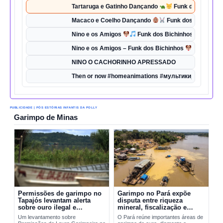
Tartaruga e Gatinho Dançando
Funk dos Bichinho
Macaco e Coelho Dançando
Funk dos Bichinhos 
Nino e os Amigos
Funk dos Bichinhos | Dança d
Nino e os Amigos – Funk dos Bichinhos
| Música 
NINO O CACHORINHO APRESSADO
Then or now #homeanimations #мультики_про_танк
PUBLICIDADE | PÓS ESTÓRIAS INFANTIS DA POLLY
Garimpo de Minas
Permissões de garimpo no
Garimpo no Pará expõe
Tapajós levantam alerta
disputa entre riqueza
sobre ouro ilegal e
mineral, fiscalização e
contaminação por mercúrio
riscos ambientais
Um levantamento sobre
O Pará reúne importantes áreas de