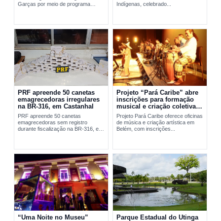
Garças por meio de programa
Indígenas, celebrado...
social da FAB em Belém.
PRF apreende 50 canetas
Projeto “Pará Caribe” abre
emagrecedoras irregulares
inscrições para formação
na BR-316, em Castanhal
musical e criação coletiva
em Belém
PRF apreende 50 canetas
Projeto Pará Caribe oferece oficinas
emagrecedoras sem registro
de música e criação artística em
durante fiscalização na BR-316, em
Belém, com inscrições...
Castanhal, no...
“Uma Noite no Museu”
Parque Estadual do Utinga