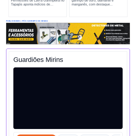
Permissões de Lavra Garimpeira no
garimpo de ouro, diamante e
Tapajós aponta indícios de
manganês, com destaque...
produção incompatível com sinais
reais de exploração. A situação
amplia preocupações sobre...
PUBLICIDADE | PÓS GARIMPO DE MINAS
Guardiões Mirins