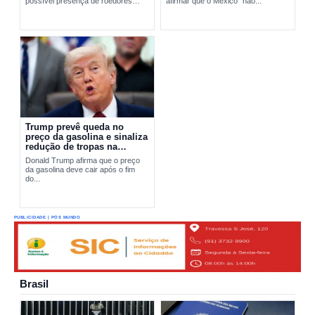
possível presença de roedores
afirmar que o México “não...
transmissores do hantavírus. A
ação busca apurar a origem do...
Trump prevê queda no
preço da gasolina e sinaliza
redução de tropas na
Europa
Donald Trump afirma que o preço
da gasolina deve cair após o fim
do...
PUBLICIDADE | PÓS MUNDO
Brasil