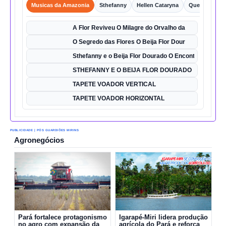
Musicas da Amazonia
Sthefanny
Hellen Cataryna
Queixo o Por
A Flor Reviveu O Milagre do Orvalho da
O Segredo das Flores O Beija Flor Dour
Sthefanny e o Beija Flor Dourado O Encontro Mágico
STHEFANNY E O BEIJA FLOR DOURADO
TAPETE VOADOR VERTICAL
TAPETE VOADOR HORIZONTAL
PUBLICIDADE | PÓS GUARDIÕES MIRINS
Agronegócios
Pará fortalece protagonismo
Igarapé-Miri lidera produção
no agro com expansão da
agrícola do Pará e reforça