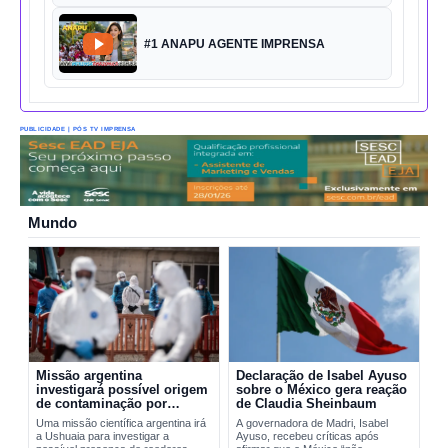
#1 ANAPU AGENTE IMPRENSA
PUBLICIDADE | PÓS TV IMPRENSA
Mundo
Missão argentina
Declaração de Isabel Ayuso
investigará possível origem
sobre o México gera reação
de contaminação por
de Claudia Sheinbaum
hantavírus em Ushuaia
Uma missão científica argentina irá
A governadora de Madri, Isabel
a Ushuaia para investigar a
Ayuso, recebeu críticas após