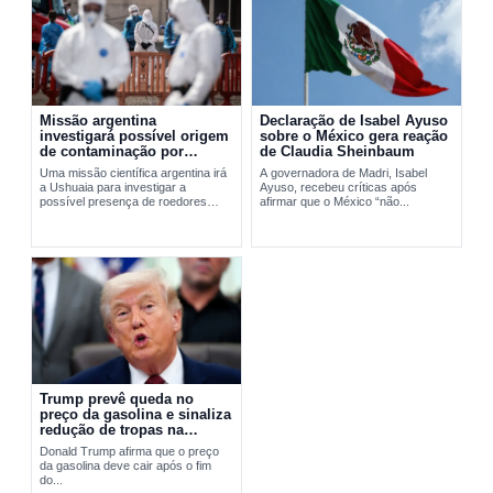
Missão argentina
Declaração de Isabel Ayuso
investigará possível origem
sobre o México gera reação
de contaminação por
de Claudia Sheinbaum
hantavírus em Ushuaia
Uma missão científica argentina irá
A governadora de Madri, Isabel
a Ushuaia para investigar a
Ayuso, recebeu críticas após
possível presença de roedores
afirmar que o México “não...
transmissores do hantavírus. A
ação busca apurar a origem do...
Trump prevê queda no
preço da gasolina e sinaliza
redução de tropas na
Europa
Donald Trump afirma que o preço
da gasolina deve cair após o fim
do...