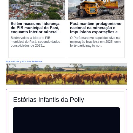
Belém reassume liderança
Pará mantém protagonismo
do PIB municipal do Pará,
nacional na mineração e
enquanto interior mineral
impulsiona exportações em
mantém peso decisivo na
2025
Belém voltou a liderar o PIB
O Pará manteve papel decisivo na
economia
municipal do Pará, segundo dados
mineração brasileira em 2025, com
consolidados de 2023...
forte participação no...
PUBLICIDADE | PÓS ECO AMAZÔNIA
Estórias Infantis da Polly