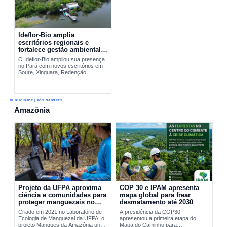
Ideflor-Bio amplia
escritórios regionais e
fortalece gestão ambiental
no Pará
O Ideflor-Bio ampliou sua presença
no Pará com novos escritórios em
Soure, Xinguara, Redenção,...
PUBLICIDADE | PÓS GADGETS
Amazônia
Projeto da UFPA aproxima
COP 30 e IPAM apresenta
ciência e comunidades para
mapa global para frear
proteger manguezais no
desmatamento até 2030
Pará
Criado em 2021 no Laboratório de
A presidência da COP30
Ecologia de Manguezal da UFPA, o
apresentou a primeira etapa do
projeto Mangues da Amazônia une
Mapa do Caminho para