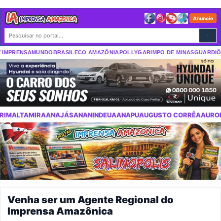
Anuncie
IMPRENSA
MUNDO
BRASIL
ECO AMAZÔNIA
POLLY
GARIMPO DE MINAS
GUARDIÕES
ÁS
ANANINDEUA
ANAPU
AUGUSTO CORRÊA
AURORA DO PARÁ
AVEIRO
Venha ser um Agente Regional do
Imprensa Amazônica