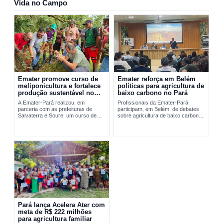
Vida no Campo
Emater promove curso de
Emater reforça em Belém
meliponicultura e fortalece
políticas para agricultura de
produção sustentável no
baixo carbono no Pará
Marajó
A Emater-Pará realizou, em
Profissionais da Emater-Pará
parceria com as prefeituras de
participam, em Belém, de debates
Salvaterra e Soure, um curso de
sobre agricultura de baixo carbono
meliponicultura no Marajó. A
e...
formação abordou manejo
sustentável de...
Pará lança Acelera Ater com
meta de R$ 222 milhões
para agricultura familiar