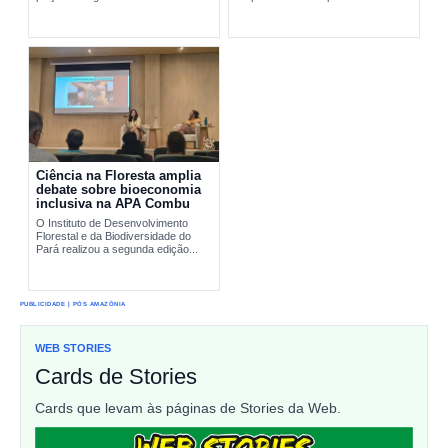
pesquisa científica e comunidades
interromper...
tradicionais na conservação...
Ciência na Floresta amplia
debate sobre bioeconomia
inclusiva na APA Combu
O Instituto de Desenvolvimento
Florestal e da Biodiversidade do
Pará realizou a segunda edição...
PUBLICIDADE | PÓS AMAZÔNIA
WEB STORIES
Cards de Stories
Cards que levam às páginas de Stories da Web.