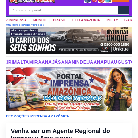
TV IMPRENSA
MUNDO
BRASIL
ECO AMAZÔNIA
POLLY
GARIMPO 
PUBLICIDADE | BANNER TOPO REDE
NAJÁS
ANANINDEUA
ANAPU
AUGUSTO CORRÊA
AURORA DO
PROMOÇÕES IMPRENSA AMAZÔNICA
Venha ser um Agente Regional do