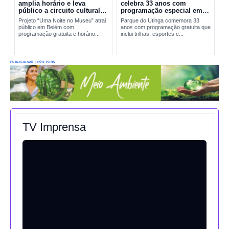
amplia horário e leva
celebra 33 anos com
público a circuito cultural
programação especial em
em Belém
Belém
Projeto “Uma Noite no Museu” atrai
Parque do Utinga comemora 33
público em Belém com
anos com programação gratuita que
programação gratuita e horário...
inclui trilhas, esportes e...
PUBLICIDADE | PÓS PARÁ
TV Imprensa