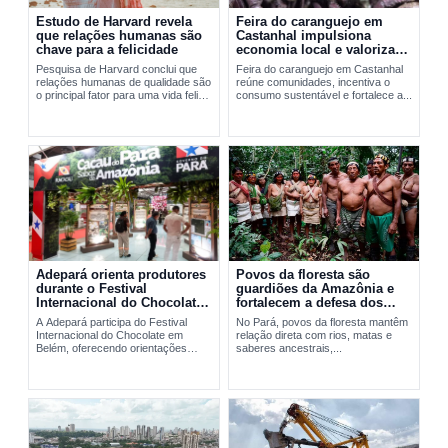
Estudo de Harvard revela
Feira do caranguejo em
que relações humanas são
Castanhal impulsiona
chave para a felicidade
economia local e valoriza
manejo sustentável
Pesquisa de Harvard conclui que
Feira do caranguejo em Castanhal
relações humanas de qualidade são
reúne comunidades, incentiva o
o principal fator para uma vida feliz
consumo sustentável e fortalece a...
e saudável.
Adepará orienta produtores
Povos da floresta são
durante o Festival
guardiões da Amazônia e
Internacional do Chocolate
fortalecem a defesa dos
em Belém
territórios no Pará
A Adepará participa do Festival
No Pará, povos da floresta mantêm
Internacional do Chocolate em
relação direta com rios, matas e
Belém, oferecendo orientações
saberes ancestrais,...
técnicas e...