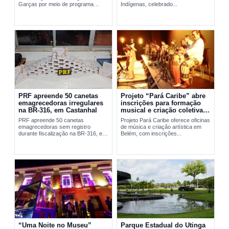
Garças por meio de programa
Indígenas, celebrado...
social da FAB em Belém.
PRF apreende 50 canetas
Projeto “Pará Caribe” abre
emagrecedoras irregulares
inscrições para formação
na BR-316, em Castanhal
musical e criação coletiva
em Belém
PRF apreende 50 canetas
Projeto Pará Caribe oferece oficinas
emagrecedoras sem registro
de música e criação artística em
durante fiscalização na BR-316, em
Belém, com inscrições...
Castanhal, no...
“Uma Noite no Museu”
Parque Estadual do Utinga