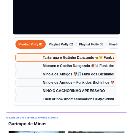
Playlist Polly 01
Playlist Polly 02
Playlist Polly 03
Playlist Polly 0
Tartaruga e Gatinho Dançando
Funk dos Bichinho
Macaco e Coelho Dançando
Funk dos Bichinhos 
Nino e os Amigos
Funk dos Bichinhos | Dança d
Nino e os Amigos – Funk dos Bichinhos
| Música 
NINO O CACHORINHO APRESSADO
Then or now #homeanimations #мультики_про_танк
PUBLICIDADE | PÓS ESTÓRIAS INFANTIS DA POLLY
Garimpo de Minas