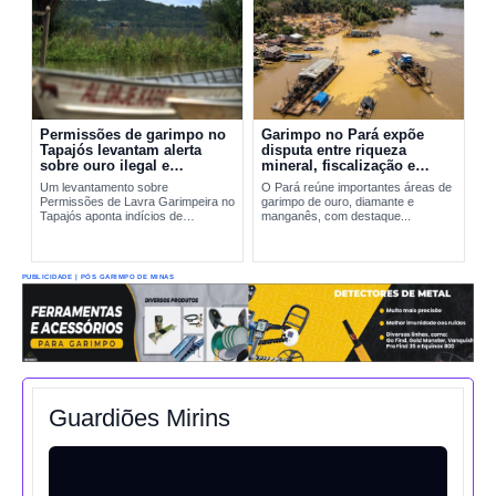
Permissões de garimpo no
Garimpo no Pará expõe
Tapajós levantam alerta
disputa entre riqueza
sobre ouro ilegal e
mineral, fiscalização e
contaminação por mercúrio
riscos ambientais
Um levantamento sobre
O Pará reúne importantes áreas de
Permissões de Lavra Garimpeira no
garimpo de ouro, diamante e
Tapajós aponta indícios de
manganês, com destaque...
produção incompatível com sinais
reais de exploração. A situação
amplia preocupações sobre...
PUBLICIDADE | PÓS GARIMPO DE MINAS
Guardiões Mirins