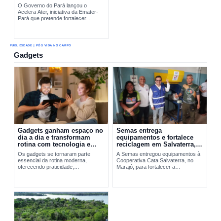
O Governo do Pará lançou o
Acelera Ater, iniciativa da Emater-
Pará que pretende fortalecer...
PUBLICIDADE | PÓS VIDA NO CAMPO
Gadgets
Gadgets ganham espaço no
Semas entrega
dia a dia e transformam
equipamentos e fortalece
rotina com tecnologia e
reciclagem em Salvaterra,
praticidade
no Marajó
Os gadgets se tornaram parte
A Semas entregou equipamentos à
essencial da rotina moderna,
Cooperativa Cata Salvaterra, no
oferecendo praticidade,
Marajó, para fortalecer a
entretenimento e integração
reciclagem,...
tecnológica. A evolução desses
dispositivos vai do Walkman aos
smartphones...