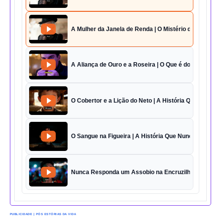
A Mulher da Janela de Renda | O Mistério da Casa 42
A Aliança de Ouro e a Roseira | O Que é do Amor Sem
O Cobertor e a Lição do Neto | A História Que Vai Te 
O Sangue na Figueira | A História Que Nunca Foi Esq
Nunca Responda um Assobio na Encruzilhada | O Des
PUBLICIDADE | PÓS ESTÓRIAS DA VIDA