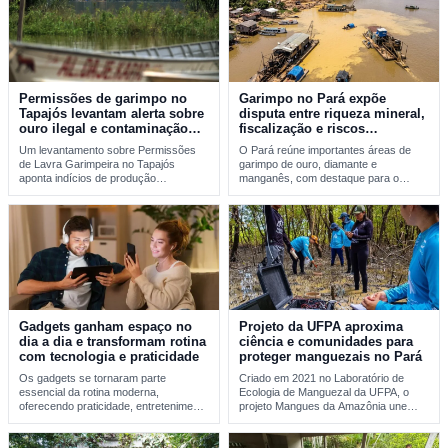
Permissões de garimpo no
Garimpo no Pará expõe
Tapajós levantam alerta sobre
disputa entre riqueza mineral,
ouro ilegal e contaminação
fiscalização e riscos
por mercúrio
ambientais
Um levantamento sobre Permissões
O Pará reúne importantes áreas de
de Lavra Garimpeira no Tapajós
garimpo de ouro, diamante e
aponta indícios de produção
manganês, com destaque para o
incompatível com sinais reais de…
Tapajós, a…
Gadgets ganham espaço no
Projeto da UFPA aproxima
dia a dia e transformam rotina
ciência e comunidades para
com tecnologia e praticidade
proteger manguezais no Pará
Os gadgets se tornaram parte
Criado em 2021 no Laboratório de
essencial da rotina moderna,
Ecologia de Manguezal da UFPA, o
oferecendo praticidade, entretenimento
projeto Mangues da Amazônia une
e integração tecnológica. A evolução
pesquisa…
desses…