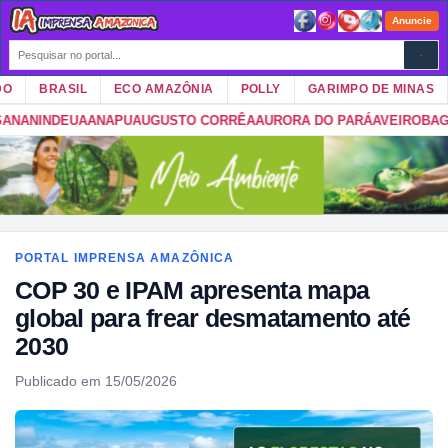
Anuncie
BRASIL
ECO AMAZÔNIA
POLLY
GARIMPO DE MINAS
G
EUA
ANAPU
AUGUSTO CORRÊA
AURORA DO PARÁ
AVEIRO
BAGRE
BAIÃO
B
PORTAL IMPRENSA AMAZÔNICA
COP 30 e IPAM apresenta mapa
global para frear desmatamento até
2030
Publicado em 15/05/2026