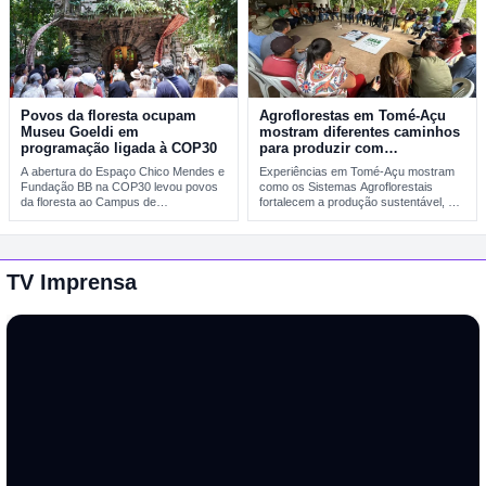
Povos da floresta ocupam
Agroflorestas em Tomé-Açu
Museu Goeldi em
mostram diferentes caminhos
programação ligada à COP30
para produzir com
sustentabilidade
A abertura do Espaço Chico Mendes e
Experiências em Tomé-Açu mostram
Fundação BB na COP30 levou povos
como os Sistemas Agroflorestais
da floresta ao Campus de…
fortalecem a produção sustentável, a
geração de renda e a…
TV Imprensa