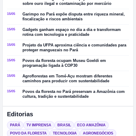
sobre ouro ilegal e contaminação por mercúrio
15/05
Garimpo no Pará expõe disputa entre riqueza mineral,
fiscalização e riscos ambientais
15/05
Gadgets ganham espaço no dia a dia e transformam
rotina com tecnologia e praticidade
15/05
Projeto da UFPA aproxima ciência e comunidades para
proteger manguezais no Pará
15/05
Povos da floresta ocupam Museu Goeldi em
programação ligada à COP30
15/05
Agroflorestas em Tomé-Açu mostram diferentes
caminhos para produzir com sustentabilidade
15/05
Povos da floresta no Pará preservam a Amazônia com
cultura, tradição e sustentabilidade
Editorias
PARÁ
TV IMPRENSA
BRASIL
ECO AMAZÔNIA
POVO DA FLORESTA
TECNOLOGIA
AGRONEGÓCIOS