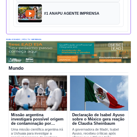
#1 ANAPU AGENTE IMPRENSA
PUBLICIDADE | PÓS TV IMPRENSA
Mundo
Missão argentina
Declaração de Isabel Ayuso
investigará possível origem
sobre o México gera reação
de contaminação por
de Claudia Sheinbaum
hantavírus em Ushuaia
Uma missão científica argentina irá
A governadora de Madri, Isabel
a Ushuaia para investigar a
Ayuso, recebeu críticas após