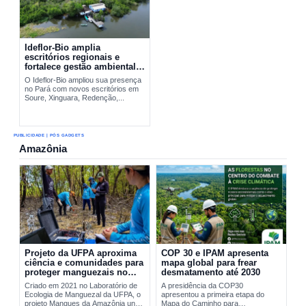
Ideflor-Bio amplia
escritórios regionais e
fortalece gestão ambiental
no Pará
O Ideflor-Bio ampliou sua presença
no Pará com novos escritórios em
Soure, Xinguara, Redenção,...
PUBLICIDADE | PÓS GADGETS
Amazônia
Projeto da UFPA aproxima
COP 30 e IPAM apresenta
ciência e comunidades para
mapa global para frear
proteger manguezais no
desmatamento até 2030
Pará
Criado em 2021 no Laboratório de
A presidência da COP30
Ecologia de Manguezal da UFPA, o
apresentou a primeira etapa do
projeto Mangues da Amazônia une
Mapa do Caminho para