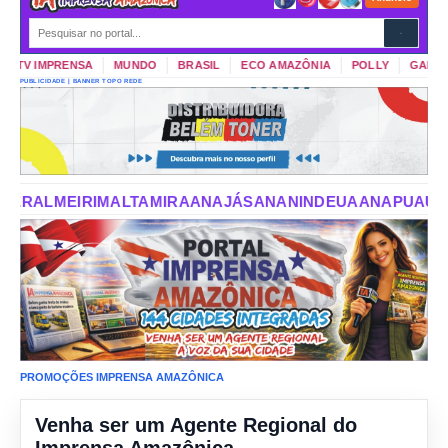
TV IMPRENSA
MUNDO
BRASIL
ECO AMAZÔNIA
POLLY
GARIMPO
PUBLICIDADE | BANNER TOPO REDE
IRA
ANAJÁS
ANANINDEUA
ANAPU
AUGUSTO CORRÊA
AURO
PROMOÇÕES IMPRENSA AMAZÔNICA
Venha ser um Agente Regional do