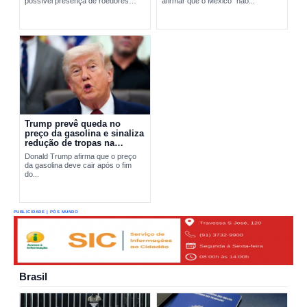
possível presença de roedores
afirmar que o México “não...
transmissores do hantavírus. A
ação busca apurar a origem do...
Trump prevê queda no
preço da gasolina e sinaliza
redução de tropas na
Europa
Donald Trump afirma que o preço
da gasolina deve cair após o fim
do...
PUBLICIDADE | PÓS MUNDO
Brasil