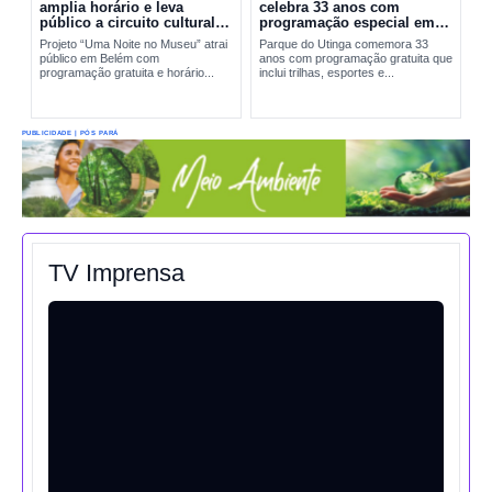
amplia horário e leva
celebra 33 anos com
público a circuito cultural
programação especial em
em Belém
Belém
Projeto “Uma Noite no Museu” atrai
Parque do Utinga comemora 33
público em Belém com
anos com programação gratuita que
programação gratuita e horário...
inclui trilhas, esportes e...
PUBLICIDADE | PÓS PARÁ
TV Imprensa