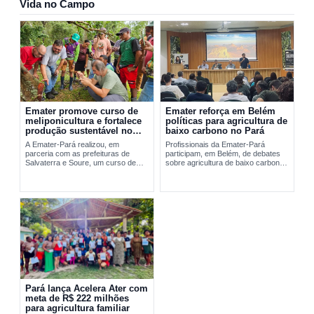
Vida no Campo
Emater promove curso de
Emater reforça em Belém
meliponicultura e fortalece
políticas para agricultura de
produção sustentável no
baixo carbono no Pará
Marajó
A Emater-Pará realizou, em
Profissionais da Emater-Pará
parceria com as prefeituras de
participam, em Belém, de debates
Salvaterra e Soure, um curso de
sobre agricultura de baixo carbono
meliponicultura no Marajó. A
e...
formação abordou manejo
sustentável de...
Pará lança Acelera Ater com
meta de R$ 222 milhões
para agricultura familiar