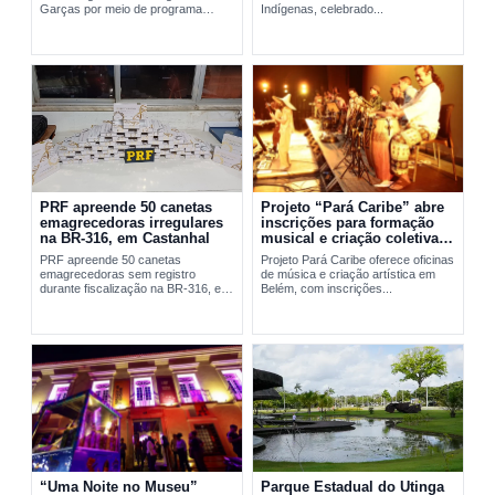
Garças por meio de programa
Indígenas, celebrado...
social da FAB em Belém.
PRF apreende 50 canetas
Projeto “Pará Caribe” abre
emagrecedoras irregulares
inscrições para formação
na BR-316, em Castanhal
musical e criação coletiva
em Belém
PRF apreende 50 canetas
Projeto Pará Caribe oferece oficinas
emagrecedoras sem registro
de música e criação artística em
durante fiscalização na BR-316, em
Belém, com inscrições...
Castanhal, no...
“Uma Noite no Museu”
Parque Estadual do Utinga