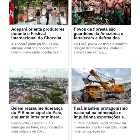
Adepará orienta produtores
Povos da floresta são
durante o Festival
guardiões da Amazônia e
Internacional do Chocolate
fortalecem a defesa dos
em Belém
territórios no Pará
A Adepará participa do Festival
No Pará, povos da floresta mantêm
Internacional do Chocolate em
relação direta com rios, matas e
Belém, oferecendo orientações
saberes ancestrais,...
técnicas e...
Belém reassume liderança
Pará mantém protagonismo
do PIB municipal do Pará,
nacional na mineração e
enquanto interior mineral
impulsiona exportações em
mantém peso decisivo na
2025
Belém voltou a liderar o PIB
O Pará manteve papel decisivo na
economia
municipal do Pará, segundo dados
mineração brasileira em 2025, com
consolidados de 2023...
forte participação no...