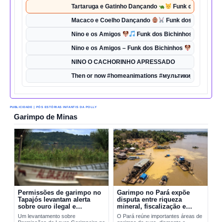
Tartaruga e Gatinho Dançando
Funk dos Bichinho
Macaco e Coelho Dançando
Funk dos Bichinhos 
Nino e os Amigos
Funk dos Bichinhos | Dança d
Nino e os Amigos – Funk dos Bichinhos
| Música 
NINO O CACHORINHO APRESSADO
Then or now #homeanimations #мультики_про_танк
PUBLICIDADE | PÓS ESTÓRIAS INFANTIS DA POLLY
Garimpo de Minas
Permissões de garimpo no
Garimpo no Pará expõe
Tapajós levantam alerta
disputa entre riqueza
sobre ouro ilegal e
mineral, fiscalização e
contaminação por mercúrio
riscos ambientais
Um levantamento sobre
O Pará reúne importantes áreas de