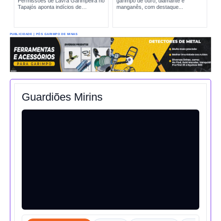
Permissões de Lavra Garimpeira no
garimpo de ouro, diamante e
Tapajós aponta indícios de
manganês, com destaque...
produção incompatível com sinais
reais de exploração. A situação
amplia preocupações sobre...
PUBLICIDADE | PÓS GARIMPO DE MINAS
Guardiões Mirins