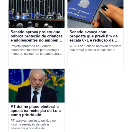
Senado aprova projeto que
Senado avança com
reforça proteção de crianças
proposta que prevê fim da
e adolescentes no ambiente
escala 6×1 e redução da
digital
jornada de trabalho
Projeto aprovado no Senado
A CCJ do Senado aprovou proposta
estabelece medidas para proteger
que prevê o fim da escala 6x1 e...
menores na internet e segue para
sanção presidencial.
PT define plano eleitoral e
aposta na reeleição de Lula
como prioridade
PT aprova manifesto político com
foco na reeleição de Lula e
apresenta propostas de...