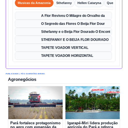
Musicas da Amazonia
Sthefanny
Hellen Cataryna
Queixo o Por
A Flor Reviveu O Milagre do Orvalho da
O Segredo das Flores O Beija Flor Dour
Sthefanny e o Beija Flor Dourado O Encontro Mágico
STHEFANNY E O BEIJA FLOR DOURADO
TAPETE VOADOR VERTICAL
TAPETE VOADOR HORIZONTAL
PUBLICIDADE | PÓS GUARDIÕES MIRINS
Agronegócios
Pará fortalece protagonismo
Igarapé-Miri lidera produção
no agro com expansão da
agrícola do Pará e reforça