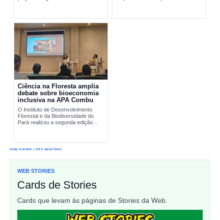
pesquisa científica e comunidades
interromper...
tradicionais na conservação...
Ciência na Floresta amplia
debate sobre bioeconomia
inclusiva na APA Combu
O Instituto de Desenvolvimento
Florestal e da Biodiversidade do
Pará realizou a segunda edição...
PUBLICIDADE | PÓS AMAZÔNIA
WEB STORIES
Cards de Stories
Cards que levam às páginas de Stories da Web.