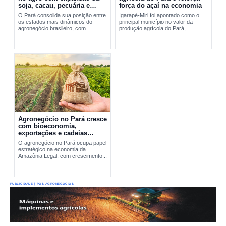
soja, cacau, pecuária e
força do açaí na economia
exportações
O Pará consolida sua posição entre
Igarapé-Miri foi apontado como o
os estados mais dinâmicos do
principal município no valor da
agronegócio brasileiro, com
produção agrícola do Pará,...
expansão da soja, fortalecimento do
cacau, avanço da pecuária e...
Agronegócio no Pará cresce
com bioeconomia,
exportações e cadeias
produtivas estratégicas
O agronegócio no Pará ocupa papel
estratégico na economia da
Amazônia Legal, com crescimento...
PUBLICIDADE | PÓS AGRONEGÓCIOS