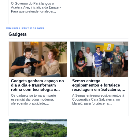
O Governo do Pará lançou o
Acelera Ater, iniciativa da Emater-
Pará que pretende fortalecer...
PUBLICIDADE | PÓS VIDA NO CAMPO
Gadgets
Gadgets ganham espaço no
Semas entrega
dia a dia e transformam
equipamentos e fortalece
rotina com tecnologia e
reciclagem em Salvaterra,
praticidade
no Marajó
Os gadgets se tornaram parte
A Semas entregou equipamentos à
essencial da rotina moderna,
Cooperativa Cata Salvaterra, no
oferecendo praticidade,
Marajó, para fortalecer a
entretenimento e integração
reciclagem,...
tecnológica. A evolução desses
dispositivos vai do Walkman aos
smartphones...