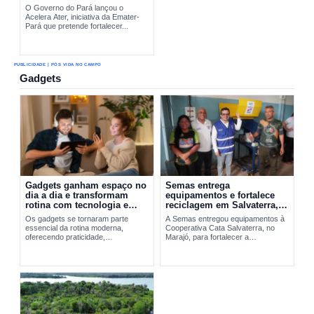
O Governo do Pará lançou o
Acelera Ater, iniciativa da Emater-
Pará que pretende fortalecer...
PUBLICIDADE | PÓS VIDA NO CAMPO
Gadgets
Gadgets ganham espaço no
Semas entrega
dia a dia e transformam
equipamentos e fortalece
rotina com tecnologia e
reciclagem em Salvaterra,
praticidade
no Marajó
Os gadgets se tornaram parte
A Semas entregou equipamentos à
essencial da rotina moderna,
Cooperativa Cata Salvaterra, no
oferecendo praticidade,
Marajó, para fortalecer a
entretenimento e integração
reciclagem,...
tecnológica. A evolução desses
dispositivos vai do Walkman aos
smartphones...