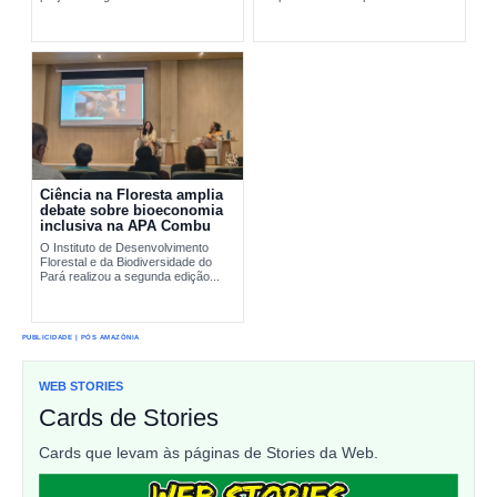
pesquisa científica e comunidades
interromper...
tradicionais na conservação...
Ciência na Floresta amplia
debate sobre bioeconomia
inclusiva na APA Combu
O Instituto de Desenvolvimento
Florestal e da Biodiversidade do
Pará realizou a segunda edição...
PUBLICIDADE | PÓS AMAZÔNIA
WEB STORIES
Cards de Stories
Cards que levam às páginas de Stories da Web.