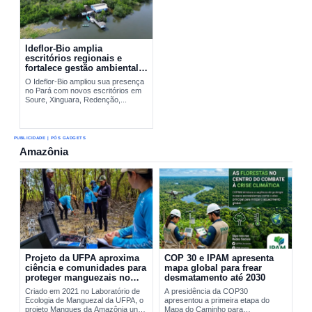
Ideflor-Bio amplia
escritórios regionais e
fortalece gestão ambiental
no Pará
O Ideflor-Bio ampliou sua presença
no Pará com novos escritórios em
Soure, Xinguara, Redenção,...
PUBLICIDADE | PÓS GADGETS
Amazônia
Projeto da UFPA aproxima
COP 30 e IPAM apresenta
ciência e comunidades para
mapa global para frear
proteger manguezais no
desmatamento até 2030
Pará
Criado em 2021 no Laboratório de
A presidência da COP30
Ecologia de Manguezal da UFPA, o
apresentou a primeira etapa do
projeto Mangues da Amazônia une
Mapa do Caminho para