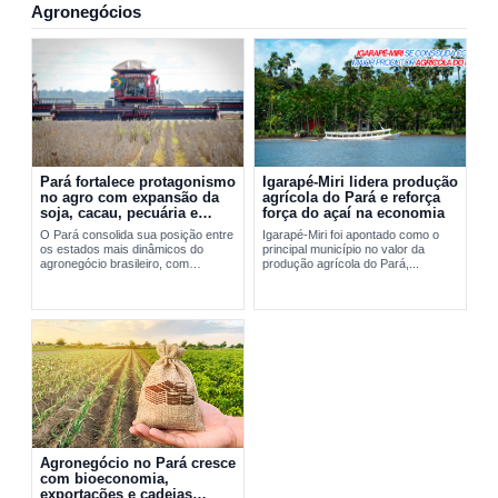
Agronegócios
Pará fortalece protagonismo
Igarapé-Miri lidera produção
no agro com expansão da
agrícola do Pará e reforça
soja, cacau, pecuária e
força do açaí na economia
exportações
O Pará consolida sua posição entre
Igarapé-Miri foi apontado como o
os estados mais dinâmicos do
principal município no valor da
agronegócio brasileiro, com
produção agrícola do Pará,...
expansão da soja, fortalecimento do
cacau, avanço da pecuária e...
Agronegócio no Pará cresce
com bioeconomia,
exportações e cadeias