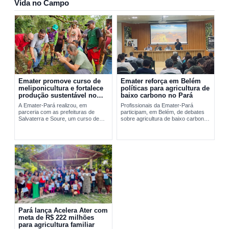
Vida no Campo
Emater promove curso de
Emater reforça em Belém
meliponicultura e fortalece
políticas para agricultura de
produção sustentável no
baixo carbono no Pará
Marajó
A Emater-Pará realizou, em
Profissionais da Emater-Pará
parceria com as prefeituras de
participam, em Belém, de debates
Salvaterra e Soure, um curso de
sobre agricultura de baixo carbono
meliponicultura no Marajó. A
e...
formação abordou manejo
sustentável de...
Pará lança Acelera Ater com
meta de R$ 222 milhões
para agricultura familiar