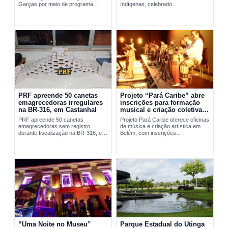
Garças por meio de programa
Indígenas, celebrado...
social da FAB em Belém.
PRF apreende 50 canetas
Projeto “Pará Caribe” abre
emagrecedoras irregulares
inscrições para formação
na BR-316, em Castanhal
musical e criação coletiva
em Belém
PRF apreende 50 canetas
Projeto Pará Caribe oferece oficinas
emagrecedoras sem registro
de música e criação artística em
durante fiscalização na BR-316, em
Belém, com inscrições...
Castanhal, no...
“Uma Noite no Museu”
Parque Estadual do Utinga