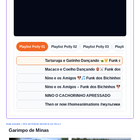
Playlist Polly 01
Playlist Polly 02
Playlist Polly 03
Playlist Polly 0
Tartaruga e Gatinho Dançando
Funk dos Bichinho
Macaco e Coelho Dançando
Funk dos Bichinhos 
Nino e os Amigos
Funk dos Bichinhos | Dança d
Nino e os Amigos – Funk dos Bichinhos
| Música 
NINO O CACHORINHO APRESSADO
Then or now #homeanimations #мультики_про_танк
PUBLICIDADE | PÓS ESTÓRIAS INFANTIS DA POLLY
Garimpo de Minas