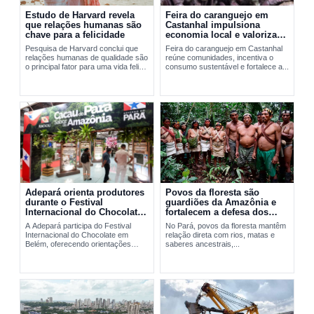
Estudo de Harvard revela
Feira do caranguejo em
que relações humanas são
Castanhal impulsiona
chave para a felicidade
economia local e valoriza
manejo sustentável
Pesquisa de Harvard conclui que
Feira do caranguejo em Castanhal
relações humanas de qualidade são
reúne comunidades, incentiva o
o principal fator para uma vida feliz
consumo sustentável e fortalece a...
e saudável.
Adepará orienta produtores
Povos da floresta são
durante o Festival
guardiões da Amazônia e
Internacional do Chocolate
fortalecem a defesa dos
em Belém
territórios no Pará
A Adepará participa do Festival
No Pará, povos da floresta mantêm
Internacional do Chocolate em
relação direta com rios, matas e
Belém, oferecendo orientações
saberes ancestrais,...
técnicas e...