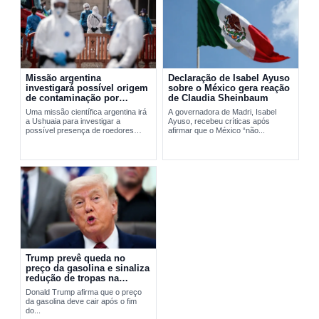
Missão argentina
Declaração de Isabel Ayuso
investigará possível origem
sobre o México gera reação
de contaminação por
de Claudia Sheinbaum
hantavírus em Ushuaia
Uma missão científica argentina irá
A governadora de Madri, Isabel
a Ushuaia para investigar a
Ayuso, recebeu críticas após
possível presença de roedores
afirmar que o México “não...
transmissores do hantavírus. A
ação busca apurar a origem do...
Trump prevê queda no
preço da gasolina e sinaliza
redução de tropas na
Europa
Donald Trump afirma que o preço
da gasolina deve cair após o fim
do...