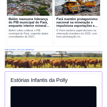
Belém reassume liderança
Pará mantém protagonismo
do PIB municipal do Pará,
nacional na mineração e
enquanto interior mineral
impulsiona exportações em
mantém peso decisivo na
2025
Belém voltou a liderar o PIB
O Pará manteve papel decisivo na
economia
municipal do Pará, segundo dados
mineração brasileira em 2025, com
consolidados de 2023...
forte participação no...
PUBLICIDADE | PÓS ECO AMAZÔNIA
Estórias Infantis da Polly