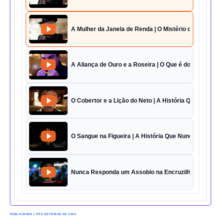
A Mulher da Janela de Renda | O Mistério da Casa 42
A Aliança de Ouro e a Roseira | O Que é do Amor Sem
O Cobertor e a Lição do Neto | A História Que Vai Te 
O Sangue na Figueira | A História Que Nunca Foi Esq
Nunca Responda um Assobio na Encruzilhada | O Des
PUBLICIDADE | PÓS ESTÓRIAS DA VIDA