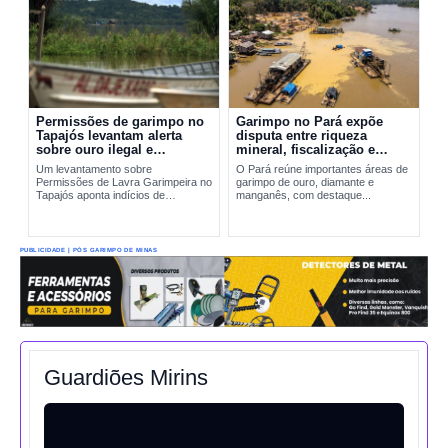
Permissões de garimpo no
Garimpo no Pará expõe
Tapajós levantam alerta
disputa entre riqueza
sobre ouro ilegal e
mineral, fiscalização e
contaminação por mercúrio
riscos ambientais
Um levantamento sobre
O Pará reúne importantes áreas de
Permissões de Lavra Garimpeira no
garimpo de ouro, diamante e
Tapajós aponta indícios de
manganês, com destaque...
produção incompatível com sinais
reais de exploração. A situação
amplia preocupações sobre...
PUBLICIDADE | PÓS GARIMPO DE MINAS
Guardiões Mirins