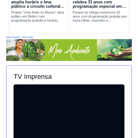
amplia horário e leva
celebra 33 anos com
público a circuito cultural
programação especial em
em Belém
Belém
Projeto “Uma Noite no Museu” atrai
Parque do Utinga comemora 33
público em Belém com
anos com programação gratuita que
programação gratuita e horário...
inclui trilhas, esportes e...
PUBLICIDADE | PÓS PARÁ
TV Imprensa