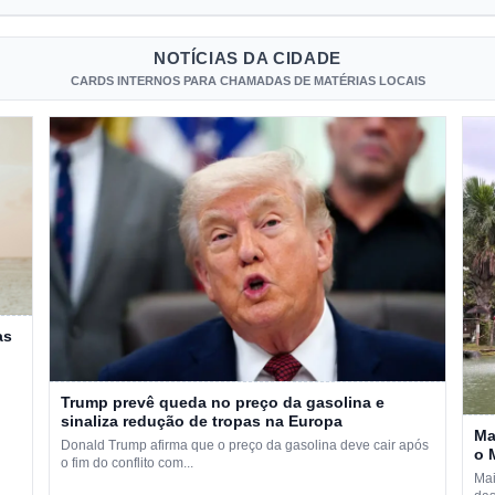
NOTÍCIAS DA CIDADE
CARDS INTERNOS PARA CHAMADAS DE MATÉRIAS LOCAIS
as
Trump prevê queda no preço da gasolina e
sinaliza redução de tropas na Europa
Ma
Donald Trump afirma que o preço da gasolina deve cair após
o 
o fim do conflito com...
Mai