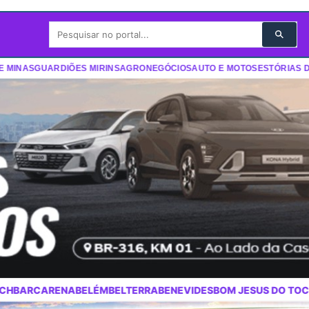
INAS
GUARDIÕES MIRINS
AGRONEGÓCIOS
AUTO E MOTOS
ESTÓRIAS DA 
LTERRA
BENEVIDES
BOM JESUS DO TOCANTINS
BONITO
BRAGANÇ