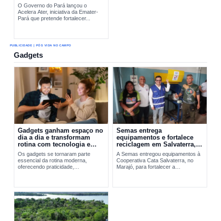
O Governo do Pará lançou o
Acelera Ater, iniciativa da Emater-
Pará que pretende fortalecer...
PUBLICIDADE | PÓS VIDA NO CAMPO
Gadgets
Gadgets ganham espaço no
Semas entrega
dia a dia e transformam
equipamentos e fortalece
rotina com tecnologia e
reciclagem em Salvaterra,
praticidade
no Marajó
Os gadgets se tornaram parte
A Semas entregou equipamentos à
essencial da rotina moderna,
Cooperativa Cata Salvaterra, no
oferecendo praticidade,
Marajó, para fortalecer a
entretenimento e integração
reciclagem,...
tecnológica. A evolução desses
dispositivos vai do Walkman aos
smartphones...