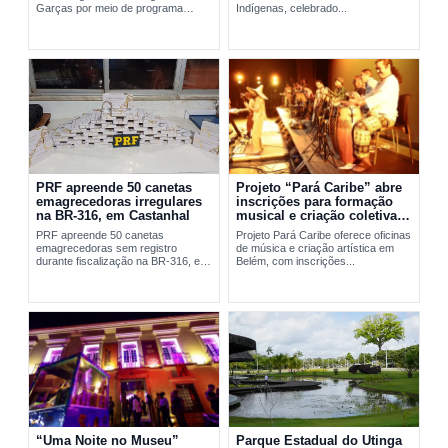
Garças por meio de programa
Indígenas, celebrado...
social da FAB em Belém.
PRF apreende 50 canetas
Projeto “Pará Caribe” abre
emagrecedoras irregulares
inscrições para formação
na BR-316, em Castanhal
musical e criação coletiva
em Belém
PRF apreende 50 canetas
Projeto Pará Caribe oferece oficinas
emagrecedoras sem registro
de música e criação artística em
durante fiscalização na BR-316, em
Belém, com inscrições...
Castanhal, no...
“Uma Noite no Museu”
Parque Estadual do Utinga