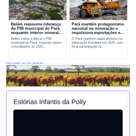
Belém reassume liderança
Pará mantém protagonismo
do PIB municipal do Pará,
nacional na mineração e
enquanto interior mineral
impulsiona exportações em
mantém peso decisivo na
2025
Belém voltou a liderar o PIB
O Pará manteve papel decisivo na
economia
municipal do Pará, segundo dados
mineração brasileira em 2025, com
consolidados de 2023...
forte participação no...
PUBLICIDADE | PÓS ECO AMAZÔNIA
Estórias Infantis da Polly