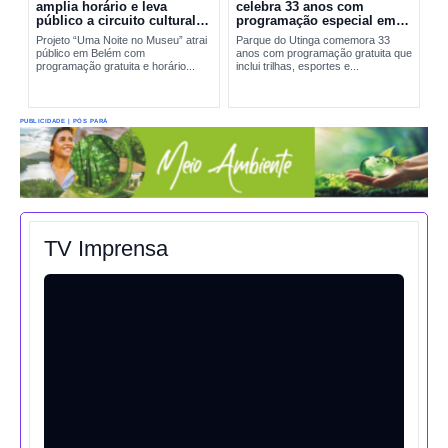
amplia horário e leva
celebra 33 anos com
público a circuito cultural
programação especial em
em Belém
Belém
Projeto “Uma Noite no Museu” atrai
Parque do Utinga comemora 33
público em Belém com
anos com programação gratuita que
programação gratuita e horário...
inclui trilhas, esportes e...
PUBLICIDADE | PÓS PARÁ
TV Imprensa