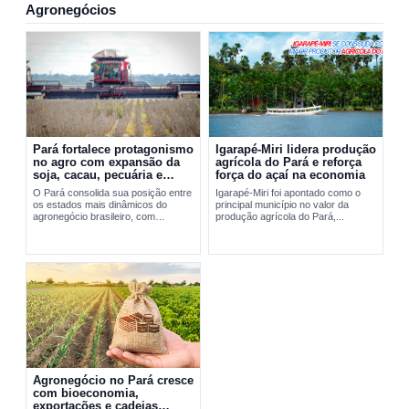
Agronegócios
Pará fortalece protagonismo
Igarapé-Miri lidera produção
no agro com expansão da
agrícola do Pará e reforça
soja, cacau, pecuária e
força do açaí na economia
exportações
O Pará consolida sua posição entre
Igarapé-Miri foi apontado como o
os estados mais dinâmicos do
principal município no valor da
agronegócio brasileiro, com
produção agrícola do Pará,...
expansão da soja, fortalecimento do
cacau, avanço da pecuária e...
Agronegócio no Pará cresce
com bioeconomia,
exportações e cadeias