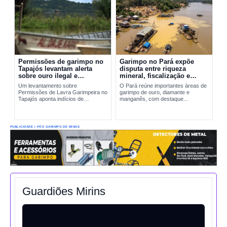
Permissões de garimpo no
Garimpo no Pará expõe
Tapajós levantam alerta
disputa entre riqueza
sobre ouro ilegal e
mineral, fiscalização e
contaminação por mercúrio
riscos ambientais
Um levantamento sobre
O Pará reúne importantes áreas de
Permissões de Lavra Garimpeira no
garimpo de ouro, diamante e
Tapajós aponta indícios de
manganês, com destaque...
produção incompatível com sinais
reais de exploração. A situação
amplia preocupações sobre...
PUBLICIDADE | PÓS GARIMPO DE MINAS
Guardiões Mirins