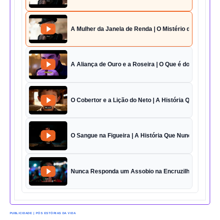
A Mulher da Janela de Renda | O Mistério da Casa 42
A Aliança de Ouro e a Roseira | O Que é do Amor Sem
O Cobertor e a Lição do Neto | A História Que Vai Te 
O Sangue na Figueira | A História Que Nunca Foi Esq
Nunca Responda um Assobio na Encruzilhada | O Des
PUBLICIDADE | PÓS ESTÓRIAS DA VIDA