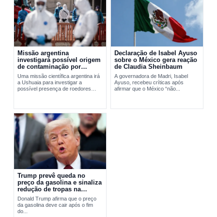
Missão argentina
Declaração de Isabel Ayuso
investigará possível origem
sobre o México gera reação
de contaminação por
de Claudia Sheinbaum
hantavírus em Ushuaia
Uma missão científica argentina irá
A governadora de Madri, Isabel
a Ushuaia para investigar a
Ayuso, recebeu críticas após
possível presença de roedores
afirmar que o México “não...
transmissores do hantavírus. A
ação busca apurar a origem do...
Trump prevê queda no
preço da gasolina e sinaliza
redução de tropas na
Europa
Donald Trump afirma que o preço
da gasolina deve cair após o fim
do...