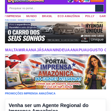
V IMPRENSA
MUNDO
BRASIL
ECO AMAZÔNIA
POLLY
GARIMPO D
PUBLICIDADE | BANNER TOPO REDE
ÁS
ANANINDEUA
ANAPU
AUGUSTO CORRÊA
AURORA DO P
PROMOÇÕES IMPRENSA AMAZÔNICA
Venha ser um Agente Regional do