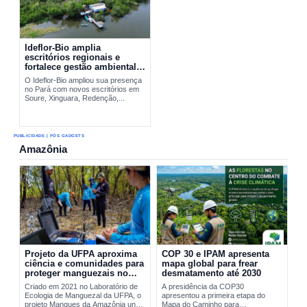
Ideflor-Bio amplia
escritórios regionais e
fortalece gestão ambiental
no Pará
O Ideflor-Bio ampliou sua presença
no Pará com novos escritórios em
Soure, Xinguara, Redenção,...
PUBLICIDADE | PÓS GADGETS
Amazônia
Projeto da UFPA aproxima
COP 30 e IPAM apresenta
ciência e comunidades para
mapa global para frear
proteger manguezais no
desmatamento até 2030
Pará
Criado em 2021 no Laboratório de
A presidência da COP30
Ecologia de Manguezal da UFPA, o
apresentou a primeira etapa do
projeto Mangues da Amazônia une
Mapa do Caminho para