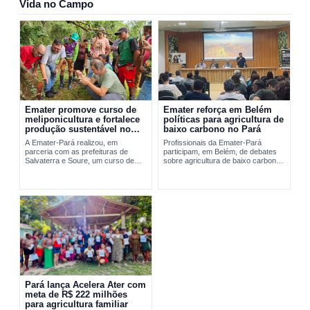
Vida no Campo
Emater promove curso de
Emater reforça em Belém
meliponicultura e fortalece
políticas para agricultura de
produção sustentável no
baixo carbono no Pará
Marajó
A Emater-Pará realizou, em
Profissionais da Emater-Pará
parceria com as prefeituras de
participam, em Belém, de debates
Salvaterra e Soure, um curso de
sobre agricultura de baixo carbono
meliponicultura no Marajó. A
e...
formação abordou manejo
sustentável de...
Pará lança Acelera Ater com
meta de R$ 222 milhões
para agricultura familiar