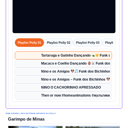
Playlist Polly 01
Playlist Polly 02
Playlist Polly 03
Playlist Polly 0
Tartaruga e Gatinho Dançando
Funk dos Bichinho
Macaco e Coelho Dançando
Funk dos Bichinhos 
Nino e os Amigos
Funk dos Bichinhos | Dança d
Nino e os Amigos – Funk dos Bichinhos
| Música 
NINO O CACHORINHO APRESSADO
Then or now #homeanimations #мультики_про_танк
PUBLICIDADE | PÓS ESTÓRIAS INFANTIS DA POLLY
Garimpo de Minas