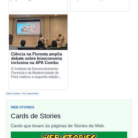
pesquisa científica e comunidades
interromper...
tradicionais na conservação...
Ciência na Floresta amplia
debate sobre bioeconomia
inclusiva na APA Combu
O Instituto de Desenvolvimento
Florestal e da Biodiversidade do
Pará realizou a segunda edição...
PUBLICIDADE | PÓS AMAZÔNIA
WEB STORIES
Cards de Stories
Cards que levam às páginas de Stories da Web.