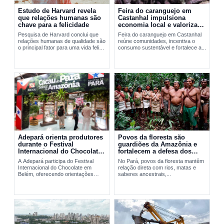
Estudo de Harvard revela
Feira do caranguejo em
que relações humanas são
Castanhal impulsiona
chave para a felicidade
economia local e valoriza
manejo sustentável
Pesquisa de Harvard conclui que
Feira do caranguejo em Castanhal
relações humanas de qualidade são
reúne comunidades, incentiva o
o principal fator para uma vida feliz
consumo sustentável e fortalece a...
e saudável.
Adepará orienta produtores
Povos da floresta são
durante o Festival
guardiões da Amazônia e
Internacional do Chocolate
fortalecem a defesa dos
em Belém
territórios no Pará
A Adepará participa do Festival
No Pará, povos da floresta mantêm
Internacional do Chocolate em
relação direta com rios, matas e
Belém, oferecendo orientações
saberes ancestrais,...
técnicas e...