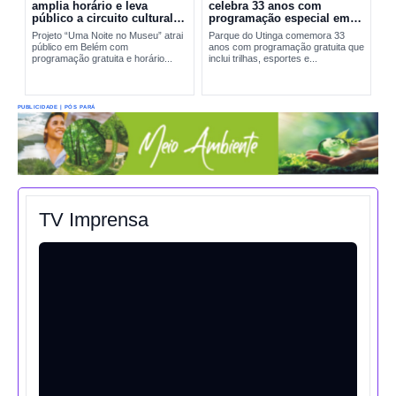
amplia horário e leva
celebra 33 anos com
público a circuito cultural
programação especial em
em Belém
Belém
Projeto “Uma Noite no Museu” atrai
Parque do Utinga comemora 33
público em Belém com
anos com programação gratuita que
programação gratuita e horário...
inclui trilhas, esportes e...
PUBLICIDADE | PÓS PARÁ
TV Imprensa