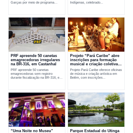
Garças por meio de programa
Indígenas, celebrado...
social da FAB em Belém.
PRF apreende 50 canetas
Projeto “Pará Caribe” abre
emagrecedoras irregulares
inscrições para formação
na BR-316, em Castanhal
musical e criação coletiva
em Belém
PRF apreende 50 canetas
Projeto Pará Caribe oferece oficinas
emagrecedoras sem registro
de música e criação artística em
durante fiscalização na BR-316, em
Belém, com inscrições...
Castanhal, no...
“Uma Noite no Museu”
Parque Estadual do Utinga