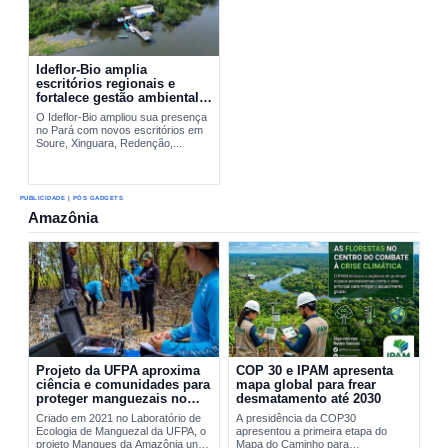
Ideflor-Bio amplia
escritórios regionais e
fortalece gestão ambiental
no Pará
O Ideflor-Bio ampliou sua presença
no Pará com novos escritórios em
Soure, Xinguara, Redenção,...
PUBLICIDADE | PÓS GADGETS
Amazônia
Projeto da UFPA aproxima
COP 30 e IPAM apresenta
ciência e comunidades para
mapa global para frear
proteger manguezais no
desmatamento até 2030
Pará
Criado em 2021 no Laboratório de
A presidência da COP30
Ecologia de Manguezal da UFPA, o
apresentou a primeira etapa do
projeto Mangues da Amazônia une
Mapa do Caminho para