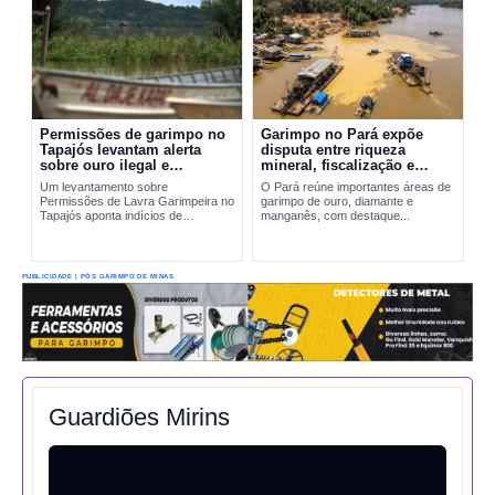
Permissões de garimpo no
Garimpo no Pará expõe
Tapajós levantam alerta
disputa entre riqueza
sobre ouro ilegal e
mineral, fiscalização e
contaminação por mercúrio
riscos ambientais
Um levantamento sobre
O Pará reúne importantes áreas de
Permissões de Lavra Garimpeira no
garimpo de ouro, diamante e
Tapajós aponta indícios de
manganês, com destaque...
produção incompatível com sinais
reais de exploração. A situação
amplia preocupações sobre...
PUBLICIDADE | PÓS GARIMPO DE MINAS
Guardiões Mirins