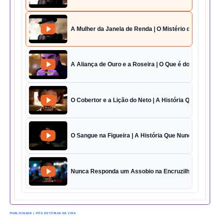
A Mulher da Janela de Renda | O Mistério da Casa 42
A Aliança de Ouro e a Roseira | O Que é do Amor Sem
O Cobertor e a Lição do Neto | A História Que Vai Te 
O Sangue na Figueira | A História Que Nunca Foi Esq
Nunca Responda um Assobio na Encruzilhada | O Des
PUBLICIDADE | PÓS ESTÓRIAS DA VIDA