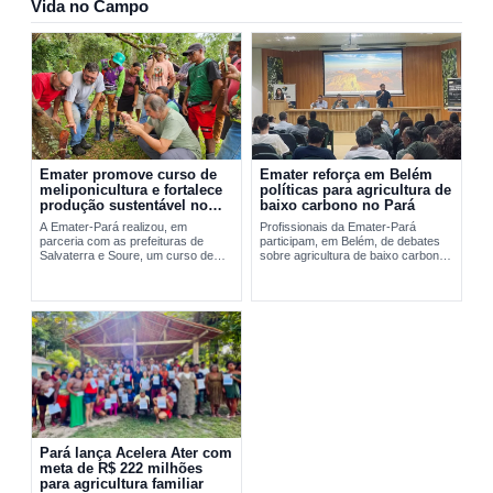
Vida no Campo
Emater promove curso de
Emater reforça em Belém
meliponicultura e fortalece
políticas para agricultura de
produção sustentável no
baixo carbono no Pará
Marajó
A Emater-Pará realizou, em
Profissionais da Emater-Pará
parceria com as prefeituras de
participam, em Belém, de debates
Salvaterra e Soure, um curso de
sobre agricultura de baixo carbono
meliponicultura no Marajó. A
e...
formação abordou manejo
sustentável de...
Pará lança Acelera Ater com
meta de R$ 222 milhões
para agricultura familiar