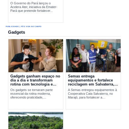
O Governo do Pará lançou o
Acelera Ater, iniciativa da Emater-
Pará que pretende fortalecer...
PUBLICIDADE | PÓS VIDA NO CAMPO
Gadgets
Gadgets ganham espaço no
Semas entrega
dia a dia e transformam
equipamentos e fortalece
rotina com tecnologia e
reciclagem em Salvaterra,
praticidade
no Marajó
Os gadgets se tornaram parte
A Semas entregou equipamentos à
essencial da rotina moderna,
Cooperativa Cata Salvaterra, no
oferecendo praticidade,
Marajó, para fortalecer a
entretenimento e integração
reciclagem,...
tecnológica. A evolução desses
dispositivos vai do Walkman aos
smartphones...