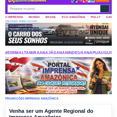
TV IMPRENSA
MUNDO
BRASIL
ECO AMAZÔNIA
POLLY
GARIMPO 
PUBLICIDADE | BANNER TOPO REDE
NAJÁS
ANANINDEUA
ANAPU
AUGUSTO CORRÊA
AURORA DO
PROMOÇÕES IMPRENSA AMAZÔNICA
Venha ser um Agente Regional do