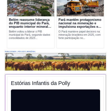
Belém reassume liderança
Pará mantém protagonismo
do PIB municipal do Pará,
nacional na mineração e
enquanto interior mineral
impulsiona exportações em
mantém peso decisivo na
2025
Belém voltou a liderar o PIB
O Pará manteve papel decisivo na
economia
municipal do Pará, segundo dados
mineração brasileira em 2025, com
consolidados de 2023...
forte participação no...
PUBLICIDADE | PÓS ECO AMAZÔNIA
Estórias Infantis da Polly