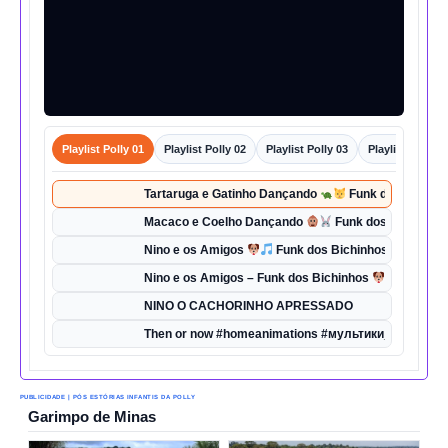
Playlist Polly 01
Playlist Polly 02
Playlist Polly 03
Playlist Polly 0
Tartaruga e Gatinho Dançando
Funk dos Bichinho
Macaco e Coelho Dançando
Funk dos Bichinhos 
Nino e os Amigos
Funk dos Bichinhos | Dança d
Nino e os Amigos – Funk dos Bichinhos
| Música 
NINO O CACHORINHO APRESSADO
Then or now #homeanimations #мультики_про_танк
PUBLICIDADE | PÓS ESTÓRIAS INFANTIS DA POLLY
Garimpo de Minas