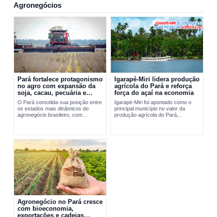
Agronegócios
Pará fortalece protagonismo
Igarapé-Miri lidera produção
no agro com expansão da
agrícola do Pará e reforça
soja, cacau, pecuária e
força do açaí na economia
exportações
O Pará consolida sua posição entre
Igarapé-Miri foi apontado como o
os estados mais dinâmicos do
principal município no valor da
agronegócio brasileiro, com
produção agrícola do Pará,...
expansão da soja, fortalecimento do
cacau, avanço da pecuária e...
Agronegócio no Pará cresce
com bioeconomia,
exportações e cadeias