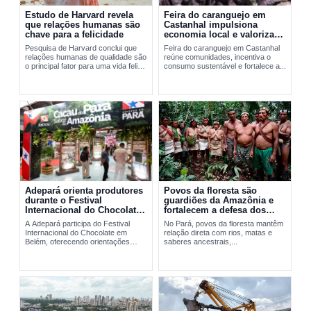
Estudo de Harvard revela
Feira do caranguejo em
que relações humanas são
Castanhal impulsiona
chave para a felicidade
economia local e valoriza
manejo sustentável
Pesquisa de Harvard conclui que
Feira do caranguejo em Castanhal
relações humanas de qualidade são
reúne comunidades, incentiva o
o principal fator para uma vida feliz
consumo sustentável e fortalece a...
e saudável.
Adepará orienta produtores
Povos da floresta são
durante o Festival
guardiões da Amazônia e
Internacional do Chocolate
fortalecem a defesa dos
em Belém
territórios no Pará
A Adepará participa do Festival
No Pará, povos da floresta mantêm
Internacional do Chocolate em
relação direta com rios, matas e
Belém, oferecendo orientações
saberes ancestrais,...
técnicas e...