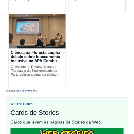
pesquisa científica e comunidades
interromper...
tradicionais na conservação...
Ciência na Floresta amplia
debate sobre bioeconomia
inclusiva na APA Combu
O Instituto de Desenvolvimento
Florestal e da Biodiversidade do
Pará realizou a segunda edição...
PUBLICIDADE | PÓS AMAZÔNIA
WEB STORIES
Cards de Stories
Cards que levam às páginas de Stories da Web.