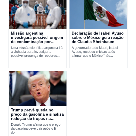
Missão argentina
Declaração de Isabel Ayuso
investigará possível origem
sobre o México gera reação
de contaminação por
de Claudia Sheinbaum
hantavírus em Ushuaia
Uma missão científica argentina irá
A governadora de Madri, Isabel
a Ushuaia para investigar a
Ayuso, recebeu críticas após
possível presença de roedores
afirmar que o México “não...
transmissores do hantavírus. A
ação busca apurar a origem do...
Trump prevê queda no
preço da gasolina e sinaliza
redução de tropas na
Europa
Donald Trump afirma que o preço
da gasolina deve cair após o fim
do...