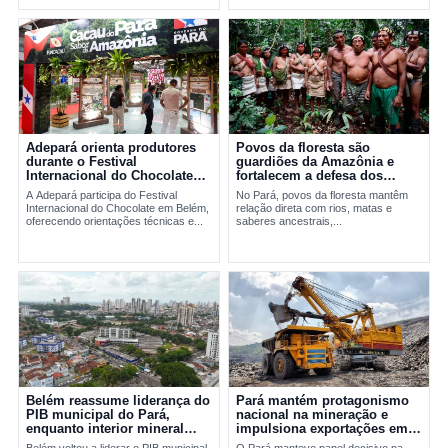
Adepará orienta produtores
Povos da floresta são
durante o Festival
guardiões da Amazônia e
Internacional do Chocolate
fortalecem a defesa dos
em Belém
territórios no Pará
A Adepará participa do Festival
No Pará, povos da floresta mantêm
Internacional do Chocolate em Belém,
relação direta com rios, matas e
oferecendo orientações técnicas e...
saberes ancestrais,...
Belém reassume liderança do
Pará mantém protagonismo
PIB municipal do Pará,
nacional na mineração e
enquanto interior mineral
impulsiona exportações em
mantém peso decisivo na
2025