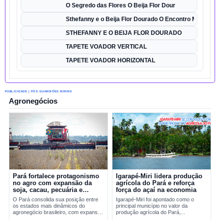
O Segredo das Flores O Beija Flor Dour
Sthefanny e o Beija Flor Dourado O Encontro Mágico
STHEFANNY E O BEIJA FLOR DOURADO
TAPETE VOADOR VERTICAL
TAPETE VOADOR HORIZONTAL
PUBLICIDADE | PÓS GUARDIÕES MIRINS
Agronegócios
Pará fortalece protagonismo
Igarapé-Miri lidera produção
no agro com expansão da
agrícola do Pará e reforça
soja, cacau, pecuária e
força do açaí na economia
exportações
O Pará consolida sua posição entre
Igarapé-Miri foi apontado como o
os estados mais dinâmicos do
principal município no valor da
agronegócio brasileiro, com expansão
produção agrícola do Pará,...
da soja, fortalecimento do cacau,