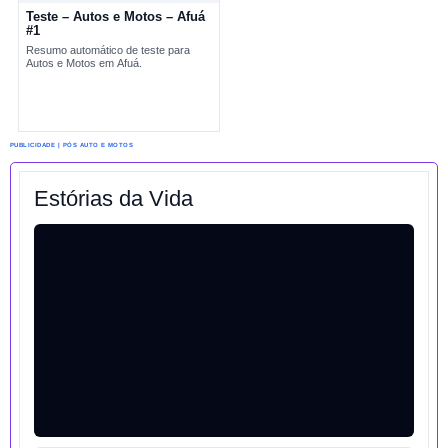
Teste – Autos e Motos – Afuá
#1
Resumo automático de teste para
Autos e Motos em Afuá.
PUBLICIDADE | PÓS AUTO E MOTOS
Estórias da Vida