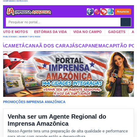
CAMPANHAS ESPECIAIS
Anuncie
 MOTOS
ESTÓRIAS DA VIDA
VIDA NO CAMPO
GADGETS
AMAZÔNIA
PUBLICIDADE | BANNER TOPO REDE
 CARAJÁS
CAPANEMA
CAPITÃO POÇO
CASTANHAL
CHAVES
PROMOÇÕES IMPRENSA AMAZÔNICA
Venha ser um Agente Regional do
Imprensa Amazônica
Nosso Agente tera uma preparação de alta qualidade e performance
para atuar com grande estilo e desenvoltura