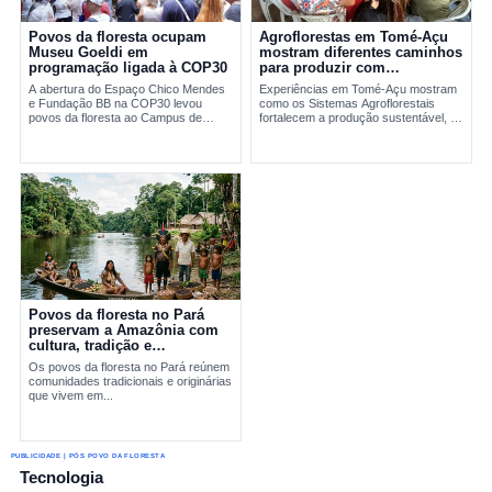
Povos da floresta ocupam
Agroflorestas em Tomé-Açu
Museu Goeldi em
mostram diferentes caminhos
programação ligada à COP30
para produzir com
sustentabilidade
A abertura do Espaço Chico Mendes
Experiências em Tomé-Açu mostram
e Fundação BB na COP30 levou
como os Sistemas Agroflorestais
povos da floresta ao Campus de
fortalecem a produção sustentável, a
Pesquisa do Museu Goeldi, em
geração...
Belém....
Povos da floresta no Pará
preservam a Amazônia com
cultura, tradição e
sustentabilidade
Os povos da floresta no Pará reúnem
comunidades tradicionais e originárias
que vivem em...
PUBLICIDADE | PÓS POVO DA FLORESTA
Tecnologia