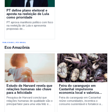
PT define plano eleitoral e
aposta na reeleição de Lula
como prioridade
PT aprova manifesto político com foco
na reeleição de Lula e apresenta
propostas de...
PUBLICIDADE | PÓS BRASIL
Eco Amazônia
Estudo de Harvard revela que
Feira do caranguejo em
relações humanas são chave
Castanhal impulsiona
para a felicidade
economia local e valoriza
manejo sustentável
Pesquisa de Harvard conclui que
Feira do caranguejo em Castanhal
relações humanas de qualidade são o
reúne comunidades, incentiva o
principal fator para uma vida feliz e
consumo sustentável e fortalece a...
saudável.