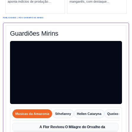
aponta indícios de produção
manganês, com destaque...
incompatível com sinais reais de
exploração. A situação amplia
preocupações sobre...
PUBLICIDADE | PÓS GARIMPO DE MINAS
Guardiões Mirins
Musicas da Amazonia
Sthefanny
Hellen Cataryna
Queixo o Porco
A Flor Reviveu O Milagre do Orvalho da