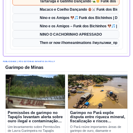
Tartaruga e Gatinho Dançando
Funk dos Bichinhos 
Macaco e Coelho Dançando
Funk dos Bichinhos |
Nino e os Amigos
Funk dos Bichinhos | Dança do 
Nino e os Amigos – Funk dos Bichinhos
| Música In
NINO O CACHORINHO APRESSADO
Then or now #homeanimations #мультики_про_танки 
PUBLICIDADE | PÓS ESTÓRIAS INFANTIS DA POLLY
Garimpo de Minas
Permissões de garimpo no
Garimpo no Pará expõe
Tapajós levantam alerta sobre
disputa entre riqueza mineral,
ouro ilegal e contaminação
fiscalização e riscos
por mercúrio
ambientais
Um levantamento sobre Permissões
O Pará reúne importantes áreas de
de Lavra Garimpeira no Tapajós
garimpo de ouro, diamante e