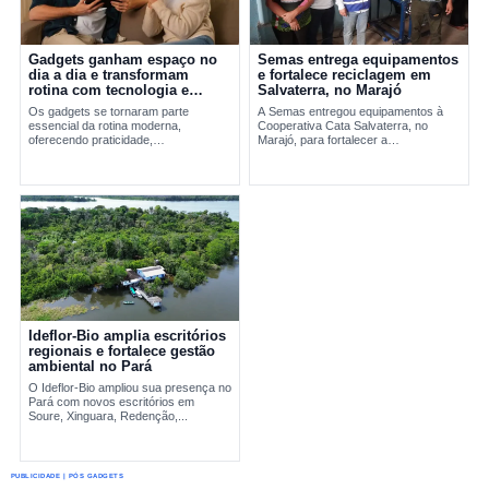
Gadgets ganham espaço no
Semas entrega equipamentos
dia a dia e transformam
e fortalece reciclagem em
rotina com tecnologia e
Salvaterra, no Marajó
praticidade
Os gadgets se tornaram parte
A Semas entregou equipamentos à
essencial da rotina moderna,
Cooperativa Cata Salvaterra, no
oferecendo praticidade,
Marajó, para fortalecer a
entretenimento e integração
reciclagem,...
tecnológica. A evolução desses
dispositivos vai do Walkman aos
smartphones...
Ideflor-Bio amplia escritórios
regionais e fortalece gestão
ambiental no Pará
O Ideflor-Bio ampliou sua presença no
Pará com novos escritórios em
Soure, Xinguara, Redenção,...
PUBLICIDADE | PÓS GADGETS