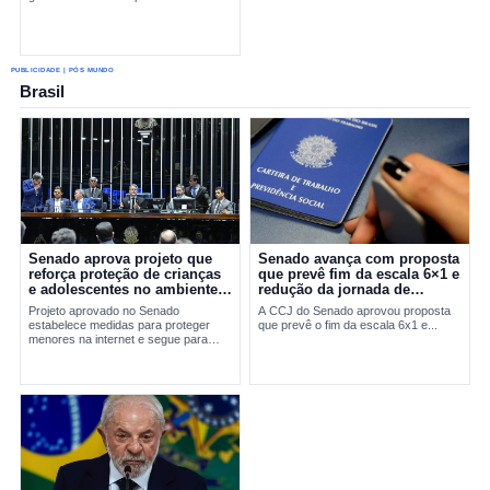
PUBLICIDADE | PÓS MUNDO
Brasil
Senado aprova projeto que
Senado avança com proposta
reforça proteção de crianças
que prevê fim da escala 6×1 e
e adolescentes no ambiente
redução da jornada de
digital
trabalho
Projeto aprovado no Senado
A CCJ do Senado aprovou proposta
estabelece medidas para proteger
que prevê o fim da escala 6x1 e...
menores na internet e segue para
sanção presidencial.