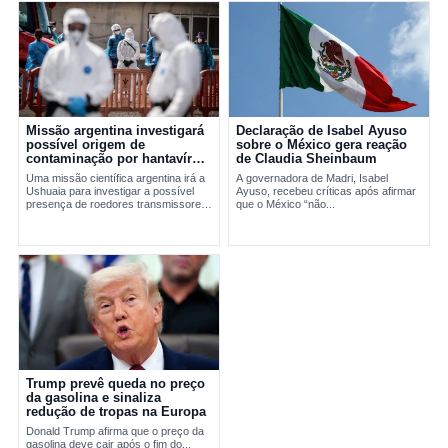
Missão argentina investigará
Declaração de Isabel Ayuso
possível origem de
sobre o México gera reação
contaminação por hantavírus
de Claudia Sheinbaum
em Ushuaia
Uma missão científica argentina irá a
A governadora de Madri, Isabel
Ushuaia para investigar a possível
Ayuso, recebeu críticas após afirmar
presença de roedores transmissores
que o México “não...
do hantavírus. A ação busca apurar a
origem do...
Trump prevê queda no preço
da gasolina e sinaliza
redução de tropas na Europa
Donald Trump afirma que o preço da
gasolina deve cair após o fim do...