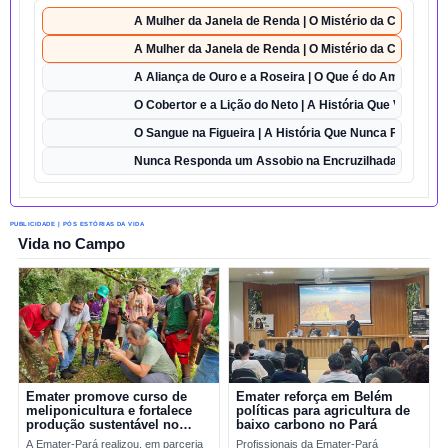
A Mulher da Janela de Renda | O Mistério da Casa 42
A Mulher da Janela de Renda | O Mistério da Casa 42
A Aliança de Ouro e a Roseira | O Que é do Amor Semp
O Cobertor e a Lição do Neto | A História Que Vai Te Fa
O Sangue na Figueira | A História Que Nunca Foi Esque
Nunca Responda um Assobio na Encruzilhada | O Desaf
PUBLICIDADE | PÓS ESTÓRIAS DA VIDA
Vida no Campo
Emater promove curso de
Emater reforça em Belém
meliponicultura e fortalece
políticas para agricultura de
produção sustentável no
baixo carbono no Pará
Marajó
A Emater-Pará realizou, em parceria
Profissionais da Emater-Pará