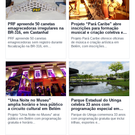
PRF apreende 50 canetas
Projeto “Pará Caribe” abre
emagrecedoras irregulares na
inscrições para formação
BR-316, em Castanhal
musical e criação coletiva em
Belém
PRF apreende 50 canetas
Projeto Pará Caribe oferece oficinas
emagrecedoras sem registro durante
de música e criação artística em
fiscalização na BR-316, em
Belém, com inscrições...
Castanhal, no...
“Uma Noite no Museu”
Parque Estadual do Utinga
amplia horário e leva público
celebra 33 anos com
a circuito cultural em Belém
programação especial em
Belém
Projeto “Uma Noite no Museu” atrai
Parque do Utinga comemora 33 anos
público em Belém com programação
com programação gratuita que inclui
gratuita e horário...
trilhas, esportes e...