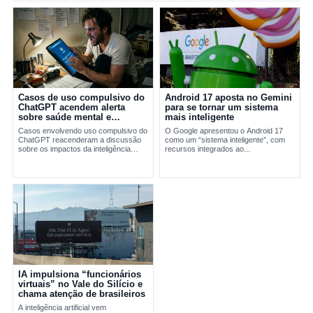
Casos de uso compulsivo do
Android 17 aposta no Gemini
ChatGPT acendem alerta
para se tornar um sistema
sobre saúde mental e
mais inteligente
inteligência artificial
Casos envolvendo uso compulsivo do
O Google apresentou o Android 17
ChatGPT reacenderam a discussão
como um “sistema inteligente”, com
sobre os impactos da inteligência
recursos integrados ao...
artificial na saúde mental.
Especialistas alertam para riscos de
validação...
IA impulsiona “funcionários
virtuais” no Vale do Silício e
chama atenção de brasileiros
A inteligência artificial vem