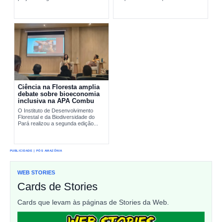
pesquisa científica e comunidades
interromper...
tradicionais na conservação...
Ciência na Floresta amplia
debate sobre bioeconomia
inclusiva na APA Combu
O Instituto de Desenvolvimento
Florestal e da Biodiversidade do
Pará realizou a segunda edição...
PUBLICIDADE | PÓS AMAZÔNIA
WEB STORIES
Cards de Stories
Cards que levam às páginas de Stories da Web.