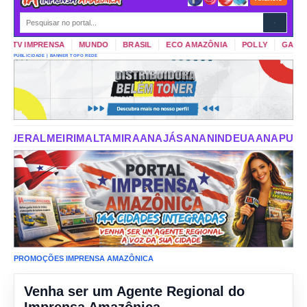
TV IMPRENSA
MUNDO
BRASIL
ECO AMAZÔNIA
POLLY
GARIMPO
PUBLICIDADE | BANNER TOPO REDE
AMIRA
ANAJÁS
ANANINDEUA
ANAPU
AUGUSTO CORRÊA
AU
PROMOÇÕES IMPRENSA AMAZÔNICA
Venha ser um Agente Regional do