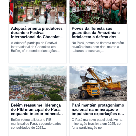
Adepará orienta produtores
Povos da floresta são
durante o Festival
guardiões da Amazônia e
Internacional do Chocolate
fortalecem a defesa dos
em Belém
territórios no Pará
A Adepará participa do Festival
No Pará, povos da floresta mantêm
Internacional do Chocolate em
relação direta com rios, matas e
Belém, oferecendo orientações
saberes ancestrais,...
técnicas e...
Belém reassume liderança
Pará mantém protagonismo
do PIB municipal do Pará,
nacional na mineração e
enquanto interior mineral
impulsiona exportações em
mantém peso decisivo na
2025
Belém voltou a liderar o PIB
O Pará manteve papel decisivo na
economia
municipal do Pará, segundo dados
mineração brasileira em 2025, com
consolidados de 2023...
forte participação no...