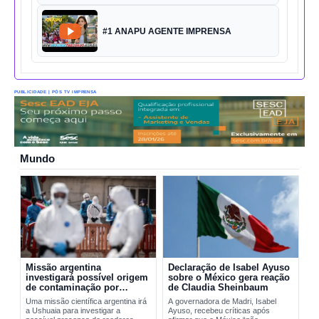
#1 ANAPU AGENTE IMPRENSA
PUBLICIDADE | PÓS TV IMPRENSA
Mundo
Missão argentina
Declaração de Isabel Ayuso
investigará possível origem
sobre o México gera reação
de contaminação por
de Claudia Sheinbaum
hantavírus em Ushuaia
Uma missão científica argentina irá
A governadora de Madri, Isabel
a Ushuaia para investigar a
Ayuso, recebeu críticas após