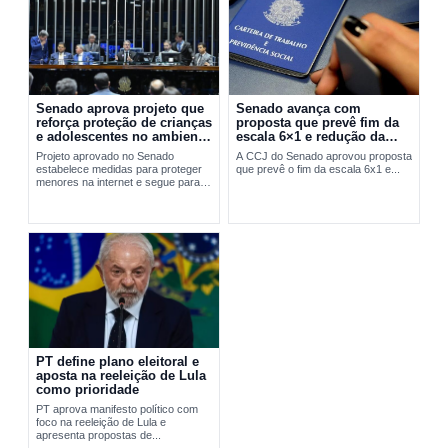
Senado aprova projeto que
Senado avança com
reforça proteção de crianças
proposta que prevê fim da
e adolescentes no ambiente
escala 6×1 e redução da
digital
jornada de trabalho
Projeto aprovado no Senado
A CCJ do Senado aprovou proposta
estabelece medidas para proteger
que prevê o fim da escala 6x1 e...
menores na internet e segue para
sanção presidencial.
PT define plano eleitoral e
aposta na reeleição de Lula
como prioridade
PT aprova manifesto político com
foco na reeleição de Lula e
apresenta propostas de...