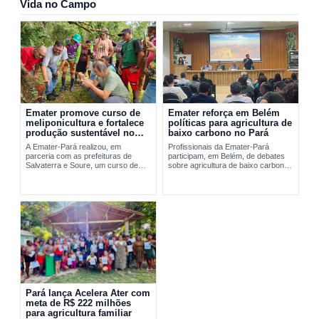
Vida no Campo
Emater promove curso de
Emater reforça em Belém
meliponicultura e fortalece
políticas para agricultura de
produção sustentável no
baixo carbono no Pará
Marajó
A Emater-Pará realizou, em
Profissionais da Emater-Pará
parceria com as prefeituras de
participam, em Belém, de debates
Salvaterra e Soure, um curso de
sobre agricultura de baixo carbono
meliponicultura no Marajó. A
e...
formação abordou manejo
sustentável de...
Pará lança Acelera Ater com
meta de R$ 222 milhões
para agricultura familiar