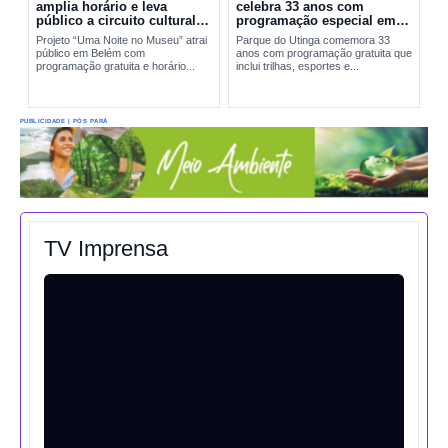
amplia horário e leva
celebra 33 anos com
público a circuito cultural
programação especial em
em Belém
Belém
Projeto “Uma Noite no Museu” atrai
Parque do Utinga comemora 33
público em Belém com
anos com programação gratuita que
programação gratuita e horário...
inclui trilhas, esportes e...
PUBLICIDADE | PÓS PARÁ
TV Imprensa