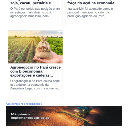
soja, cacau, pecuária e
força do açaí na economia
exportações
O Pará consolida sua posição entre
Igarapé-Miri foi apontado como o
os estados mais dinâmicos do
principal município no valor da
agronegócio brasileiro, com
produção agrícola do Pará,...
expansão da soja, fortalecimento do
cacau, avanço da pecuária e...
Agronegócio no Pará cresce
com bioeconomia,
exportações e cadeias
produtivas estratégicas
O agronegócio no Pará ocupa papel
estratégico na economia da
Amazônia Legal, com crescimento...
PUBLICIDADE | PÓS AGRONEGÓCIOS