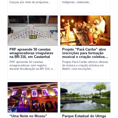
Garças por meio de programa
Indígenas, celebrado...
social da FAB em Belém.
PRF apreende 50 canetas
Projeto “Pará Caribe” abre
emagrecedoras irregulares
inscrições para formação
na BR-316, em Castanhal
musical e criação coletiva
em Belém
PRF apreende 50 canetas
Projeto Pará Caribe oferece oficinas
emagrecedoras sem registro
de música e criação artística em
durante fiscalização na BR-316, em
Belém, com inscrições...
Castanhal, no...
“Uma Noite no Museu”
Parque Estadual do Utinga