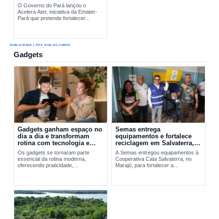
O Governo do Pará lançou o
Acelera Ater, iniciativa da Emater-
Pará que pretende fortalecer...
PUBLICIDADE | PÓS VIDA NO CAMPO
Gadgets
Gadgets ganham espaço no
Semas entrega
dia a dia e transformam
equipamentos e fortalece
rotina com tecnologia e
reciclagem em Salvaterra,
praticidade
no Marajó
Os gadgets se tornaram parte
A Semas entregou equipamentos à
essencial da rotina moderna,
Cooperativa Cata Salvaterra, no
oferecendo praticidade,
Marajó, para fortalecer a
entretenimento e integração
reciclagem,...
tecnológica. A evolução desses
dispositivos vai do Walkman aos
smartphones...