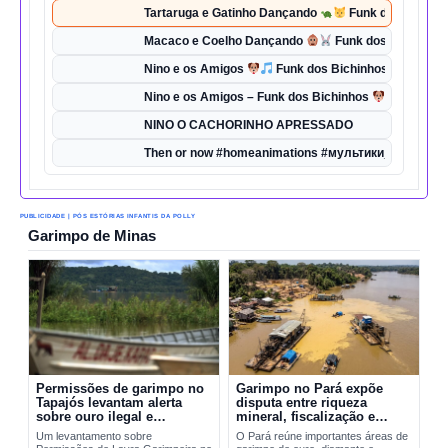
Tartaruga e Gatinho Dançando
Funk dos Bichinho
Macaco e Coelho Dançando
Funk dos Bichinhos 
Nino e os Amigos
Funk dos Bichinhos | Dança d
Nino e os Amigos – Funk dos Bichinhos
| Música 
NINO O CACHORINHO APRESSADO
Then or now #homeanimations #мультики_про_танк
PUBLICIDADE | PÓS ESTÓRIAS INFANTIS DA POLLY
Garimpo de Minas
Permissões de garimpo no
Garimpo no Pará expõe
Tapajós levantam alerta
disputa entre riqueza
sobre ouro ilegal e
mineral, fiscalização e
contaminação por mercúrio
riscos ambientais
Um levantamento sobre
O Pará reúne importantes áreas de