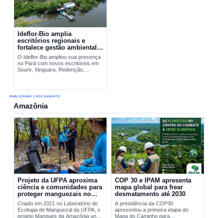
Ideflor-Bio amplia
escritórios regionais e
fortalece gestão ambiental
no Pará
O Ideflor-Bio ampliou sua presença
no Pará com novos escritórios em
Soure, Xinguara, Redenção,...
PUBLICIDADE | PÓS GADGETS
Amazônia
Projeto da UFPA aproxima
COP 30 e IPAM apresenta
ciência e comunidades para
mapa global para frear
proteger manguezais no
desmatamento até 2030
Pará
Criado em 2021 no Laboratório de
A presidência da COP30
Ecologia de Manguezal da UFPA, o
apresentou a primeira etapa do
projeto Mangues da Amazônia une
Mapa do Caminho para