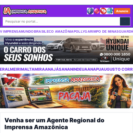
Anuncie
IMPRENSA
MUNDO
BRASIL
ECO AMAZÔNIA
POLLY
GARIMPO DE MINAS
GUARDIÕE
IRA
ANAJÁS
ANANINDEUA
ANAPU
AUGUSTO CORRÊA
AURORA DO PAR
Venha ser um Agente Regional do
Imprensa Amazônica