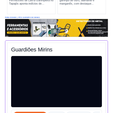
Permissões de Lavra Garimpeira no
garimpo de ouro, diamante e
Tapajós aponta indícios de
manganês, com destaque...
produção incompatível com sinais
reais de exploração. A situação
amplia preocupações sobre...
PUBLICIDADE | PÓS GARIMPO DE MINAS
Guardiões Mirins