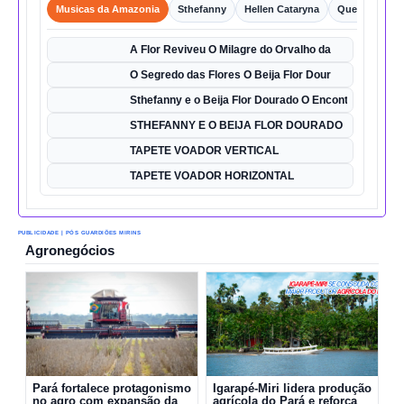
Musicas da Amazonia
Sthefanny
Hellen Cataryna
Queixo o Por
A Flor Reviveu O Milagre do Orvalho da
O Segredo das Flores O Beija Flor Dour
Sthefanny e o Beija Flor Dourado O Encontro Mágico
STHEFANNY E O BEIJA FLOR DOURADO
TAPETE VOADOR VERTICAL
TAPETE VOADOR HORIZONTAL
PUBLICIDADE | PÓS GUARDIÕES MIRINS
Agronegócios
Pará fortalece protagonismo
Igarapé-Miri lidera produção
no agro com expansão da
agrícola do Pará e reforça