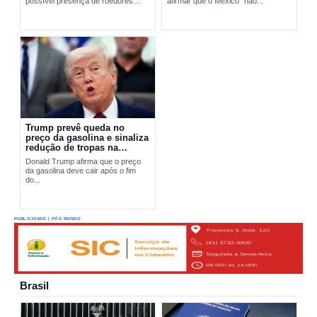
possível presença de roedores
afirmar que o México “não...
transmissores do hantavírus. A
ação busca apurar a origem do...
Trump prevê queda no
preço da gasolina e sinaliza
redução de tropas na
Europa
Donald Trump afirma que o preço
da gasolina deve cair após o fim
do...
PUBLICIDADE | PÓS MUNDO
Brasil