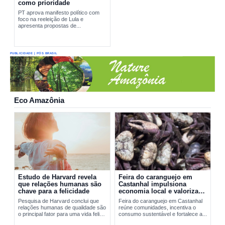
como prioridade
PT aprova manifesto político com
foco na reeleição de Lula e
apresenta propostas de...
PUBLICIDADE | PÓS BRASIL
Eco Amazônia
Estudo de Harvard revela
Feira do caranguejo em
que relações humanas são
Castanhal impulsiona
chave para a felicidade
economia local e valoriza
manejo sustentável
Pesquisa de Harvard conclui que
Feira do caranguejo em Castanhal
relações humanas de qualidade são
reúne comunidades, incentiva o
o principal fator para uma vida feliz
consumo sustentável e fortalece a...
e saudável.