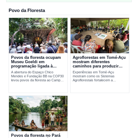
Povo da Floresta
Povos da floresta ocupam
Agroflorestas em Tomé-Açu
Museu Goeldi em
mostram diferentes
programação ligada à
caminhos para produzir
COP30
com sustentabilidade
A abertura do Espaço Chico
Experiências em Tomé-Açu
Mendes e Fundação BB na COP30
mostram como os Sistemas
levou povos da floresta ao Campus
Agroflorestais fortalecem a
de Pesquisa do Museu Goeldi, em
produção sustentável, a geração...
Belém....
Povos da floresta no Pará