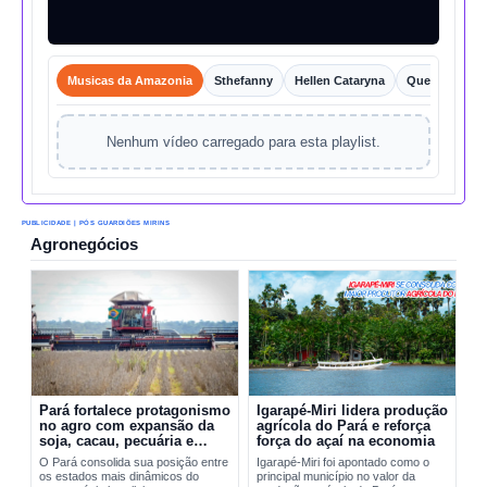
Musicas da Amazonia
Sthefanny
Hellen Cataryna
Queixo o Por
Nenhum vídeo carregado para esta playlist.
PUBLICIDADE | PÓS GUARDIÕES MIRINS
Agronegócios
Pará fortalece protagonismo
Igarapé-Miri lidera produção
no agro com expansão da
agrícola do Pará e reforça
soja, cacau, pecuária e
força do açaí na economia
exportações
O Pará consolida sua posição entre
Igarapé-Miri foi apontado como o
os estados mais dinâmicos do
principal município no valor da