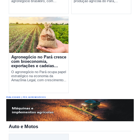
agronegócio brasileiro, com
produção agrícola do Pará,...
expansão da soja, fortalecimento do
cacau, avanço da pecuária e...
Agronegócio no Pará cresce
com bioeconomia,
exportações e cadeias
produtivas estratégicas
O agronegócio no Pará ocupa papel
estratégico na economia da
Amazônia Legal, com crescimento...
PUBLICIDADE | PÓS AGRONEGÓCIOS
Auto e Motos