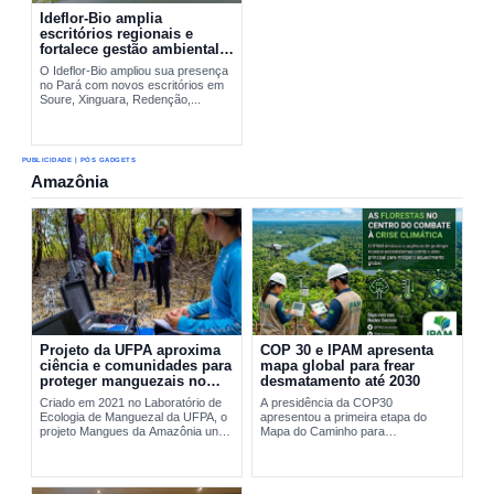
Ideflor-Bio amplia
escritórios regionais e
fortalece gestão ambiental
no Pará
O Ideflor-Bio ampliou sua presença
no Pará com novos escritórios em
Soure, Xinguara, Redenção,...
PUBLICIDADE | PÓS GADGETS
Amazônia
Projeto da UFPA aproxima
COP 30 e IPAM apresenta
ciência e comunidades para
mapa global para frear
proteger manguezais no
desmatamento até 2030
Pará
Criado em 2021 no Laboratório de
A presidência da COP30
Ecologia de Manguezal da UFPA, o
apresentou a primeira etapa do
projeto Mangues da Amazônia une
Mapa do Caminho para
pesquisa científica e comunidades
interromper...
tradicionais na conservação...