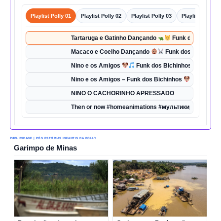
Playlist Polly 01
Playlist Polly 02
Playlist Polly 03
Playlist Polly 0
Tartaruga e Gatinho Dançando
Funk dos Bichinho
Macaco e Coelho Dançando
Funk dos Bichinhos 
Nino e os Amigos
Funk dos Bichinhos | Dança d
Nino e os Amigos – Funk dos Bichinhos
| Música 
NINO O CACHORINHO APRESSADO
Then or now #homeanimations #мультики_про_танк
PUBLICIDADE | PÓS ESTÓRIAS INFANTIS DA POLLY
Garimpo de Minas