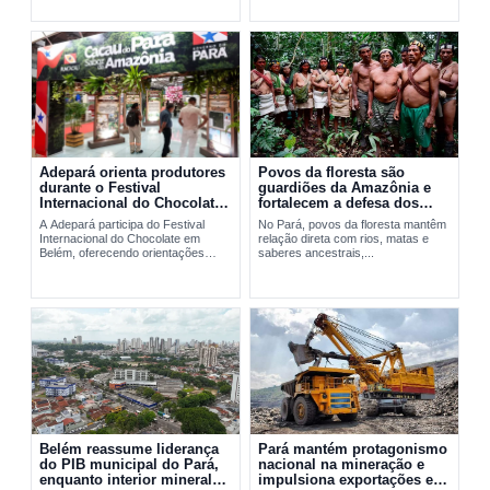
Adepará orienta produtores
Povos da floresta são
durante o Festival
guardiões da Amazônia e
Internacional do Chocolate
fortalecem a defesa dos
em Belém
territórios no Pará
A Adepará participa do Festival
No Pará, povos da floresta mantêm
Internacional do Chocolate em
relação direta com rios, matas e
Belém, oferecendo orientações
saberes ancestrais,...
técnicas e...
Belém reassume liderança
Pará mantém protagonismo
do PIB municipal do Pará,
nacional na mineração e
enquanto interior mineral
impulsiona exportações em