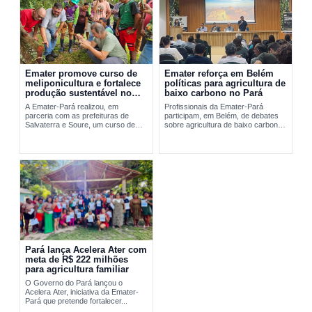
Emater promove curso de
Emater reforça em Belém
meliponicultura e fortalece
políticas para agricultura de
produção sustentável no
baixo carbono no Pará
Marajó
A Emater-Pará realizou, em
Profissionais da Emater-Pará
parceria com as prefeituras de
participam, em Belém, de debates
Salvaterra e Soure, um curso de
sobre agricultura de baixo carbono
meliponicultura no Marajó. A
e...
formação abordou manejo
sustentável de...
Pará lança Acelera Ater com
meta de R$ 222 milhões
para agricultura familiar
O Governo do Pará lançou o
Acelera Ater, iniciativa da Emater-
Pará que pretende fortalecer...