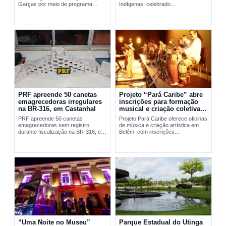
Garças por meio de programa
Indígenas, celebrado...
social da FAB em Belém.
PRF apreende 50 canetas
Projeto “Pará Caribe” abre
emagrecedoras irregulares
inscrições para formação
na BR-316, em Castanhal
musical e criação coletiva
em Belém
PRF apreende 50 canetas
Projeto Pará Caribe oferece oficinas
emagrecedoras sem registro
de música e criação artística em
durante fiscalização na BR-316, em
Belém, com inscrições...
Castanhal, no...
“Uma Noite no Museu”
Parque Estadual do Utinga