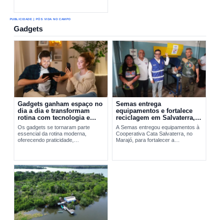
PUBLICIDADE | PÓS VIDA NO CAMPO
Gadgets
Gadgets ganham espaço no
Semas entrega
dia a dia e transformam
equipamentos e fortalece
rotina com tecnologia e
reciclagem em Salvaterra,
praticidade
no Marajó
Os gadgets se tornaram parte
A Semas entregou equipamentos à
essencial da rotina moderna,
Cooperativa Cata Salvaterra, no
oferecendo praticidade,
Marajó, para fortalecer a
entretenimento e integração
reciclagem,...
tecnológica. A evolução desses
dispositivos vai do Walkman aos
smartphones...