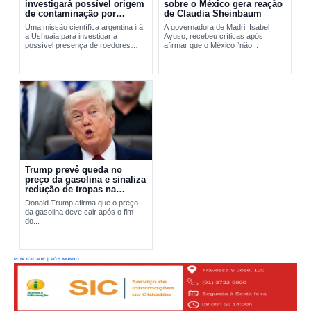
investigará possível origem
sobre o México gera reação
de contaminação por
de Claudia Sheinbaum
hantavírus em Ushuaia
Uma missão científica argentina irá
A governadora de Madri, Isabel
a Ushuaia para investigar a
Ayuso, recebeu críticas após
possível presença de roedores
afirmar que o México “não...
transmissores do hantavírus. A
ação busca apurar a origem do...
Trump prevê queda no
preço da gasolina e sinaliza
redução de tropas na
Europa
Donald Trump afirma que o preço
da gasolina deve cair após o fim
do...
PUBLICIDADE | PÓS MUNDO