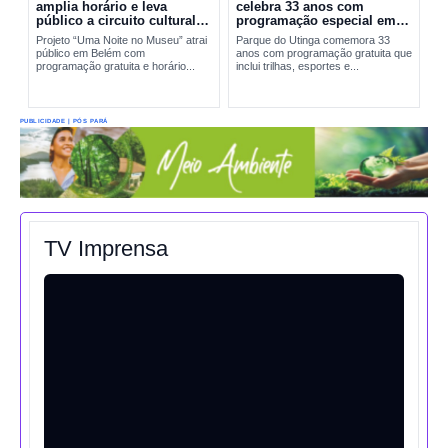
amplia horário e leva
celebra 33 anos com
público a circuito cultural
programação especial em
em Belém
Belém
Projeto “Uma Noite no Museu” atrai
Parque do Utinga comemora 33
público em Belém com
anos com programação gratuita que
programação gratuita e horário...
inclui trilhas, esportes e...
PUBLICIDADE | PÓS PARÁ
TV Imprensa