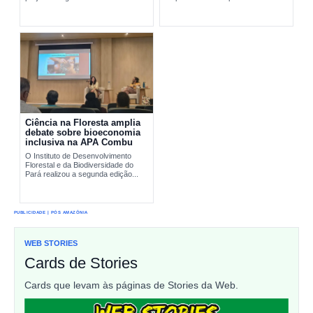
pesquisa científica e comunidades
interromper...
tradicionais na conservação...
Ciência na Floresta amplia
debate sobre bioeconomia
inclusiva na APA Combu
O Instituto de Desenvolvimento
Florestal e da Biodiversidade do
Pará realizou a segunda edição...
PUBLICIDADE | PÓS AMAZÔNIA
WEB STORIES
Cards de Stories
Cards que levam às páginas de Stories da Web.