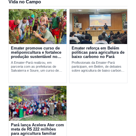
Vida no Campo
Emater promove curso de
Emater reforça em Belém
meliponicultura e fortalece
políticas para agricultura de
produção sustentável no
baixo carbono no Pará
Marajó
A Emater-Pará realizou, em
Profissionais da Emater-Pará
parceria com as prefeituras de
participam, em Belém, de debates
Salvaterra e Soure, um curso de
sobre agricultura de baixo carbono
meliponicultura no Marajó. A
e...
formação abordou manejo
sustentável de...
Pará lança Acelera Ater com
meta de R$ 222 milhões
para agricultura familiar