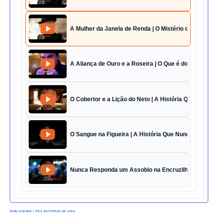
A Mulher da Janela de Renda | O Mistério da Casa 42
A Aliança de Ouro e a Roseira | O Que é do Amor Sem
O Cobertor e a Lição do Neto | A História Que Vai Te 
O Sangue na Figueira | A História Que Nunca Foi Esq
Nunca Responda um Assobio na Encruzilhada | O Des
PUBLICIDADE | PÓS ESTÓRIAS DA VIDA