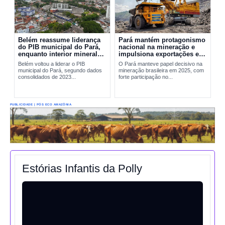
Belém reassume liderança
Pará mantém protagonismo
do PIB municipal do Pará,
nacional na mineração e
enquanto interior mineral
impulsiona exportações em
mantém peso decisivo na
2025
Belém voltou a liderar o PIB
O Pará manteve papel decisivo na
economia
municipal do Pará, segundo dados
mineração brasileira em 2025, com
consolidados de 2023...
forte participação no...
PUBLICIDADE | PÓS ECO AMAZÔNIA
Estórias Infantis da Polly