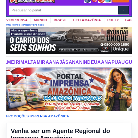
TV IMPRENSA
MUNDO
BRASIL
ECO AMAZÔNIA
POLLY
GARIMPO 
PUBLICIDADE | BANNER TOPO REDE
AJÁS
ANANINDEUA
ANAPU
AUGUSTO CORRÊA
AURORA DO
PROMOÇÕES IMPRENSA AMAZÔNICA
Venha ser um Agente Regional do