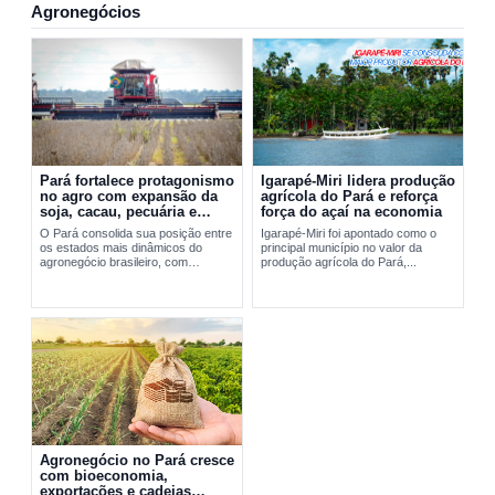
Agronegócios
Pará fortalece protagonismo
Igarapé-Miri lidera produção
no agro com expansão da
agrícola do Pará e reforça
soja, cacau, pecuária e
força do açaí na economia
exportações
O Pará consolida sua posição entre
Igarapé-Miri foi apontado como o
os estados mais dinâmicos do
principal município no valor da
agronegócio brasileiro, com
produção agrícola do Pará,...
expansão da soja, fortalecimento do
cacau, avanço da pecuária e...
Agronegócio no Pará cresce
com bioeconomia,
exportações e cadeias