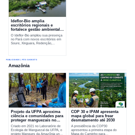
Ideflor-Bio amplia
escritórios regionais e
fortalece gestão ambiental
no Pará
O Ideflor-Bio ampliou sua presença
no Pará com novos escritórios em
Soure, Xinguara, Redenção,...
PUBLICIDADE | PÓS GADGETS
Amazônia
Projeto da UFPA aproxima
COP 30 e IPAM apresenta
ciência e comunidades para
mapa global para frear
proteger manguezais no
desmatamento até 2030
Pará
Criado em 2021 no Laboratório de
A presidência da COP30
Ecologia de Manguezal da UFPA, o
apresentou a primeira etapa do
projeto Mangues da Amazônia une
Mapa do Caminho para