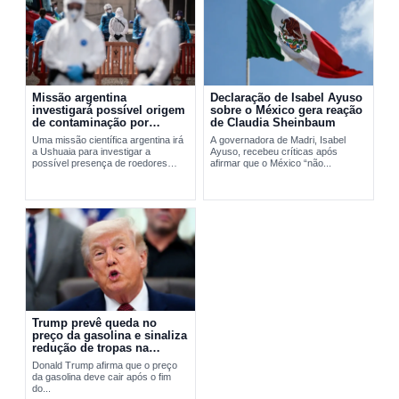
Missão argentina
Declaração de Isabel Ayuso
investigará possível origem
sobre o México gera reação
de contaminação por
de Claudia Sheinbaum
hantavírus em Ushuaia
Uma missão científica argentina irá
A governadora de Madri, Isabel
a Ushuaia para investigar a
Ayuso, recebeu críticas após
possível presença de roedores
afirmar que o México “não...
transmissores do hantavírus. A
ação busca apurar a origem do...
Trump prevê queda no
preço da gasolina e sinaliza
redução de tropas na
Europa
Donald Trump afirma que o preço
da gasolina deve cair após o fim
do...