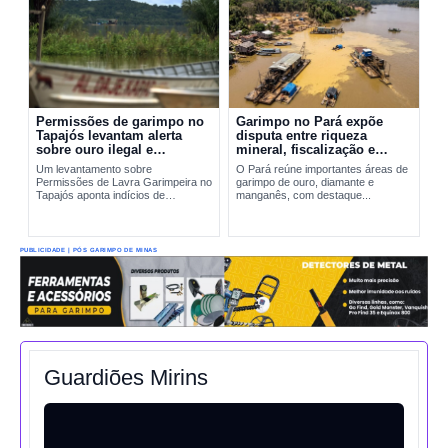
Permissões de garimpo no
Garimpo no Pará expõe
Tapajós levantam alerta
disputa entre riqueza
sobre ouro ilegal e
mineral, fiscalização e
contaminação por mercúrio
riscos ambientais
Um levantamento sobre
O Pará reúne importantes áreas de
Permissões de Lavra Garimpeira no
garimpo de ouro, diamante e
Tapajós aponta indícios de
manganês, com destaque...
produção incompatível com sinais
reais de exploração. A situação
amplia preocupações sobre...
PUBLICIDADE | PÓS GARIMPO DE MINAS
Guardiões Mirins