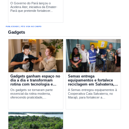
O Governo do Pará lançou o
Acelera Ater, iniciativa da Emater-
Pará que pretende fortalecer...
PUBLICIDADE | PÓS VIDA NO CAMPO
Gadgets
Gadgets ganham espaço no
Semas entrega
dia a dia e transformam
equipamentos e fortalece
rotina com tecnologia e
reciclagem em Salvaterra,
praticidade
no Marajó
Os gadgets se tornaram parte
A Semas entregou equipamentos à
essencial da rotina moderna,
Cooperativa Cata Salvaterra, no
oferecendo praticidade,
Marajó, para fortalecer a
entretenimento e integração
reciclagem,...
tecnológica. A evolução desses
dispositivos vai do Walkman aos
smartphones...