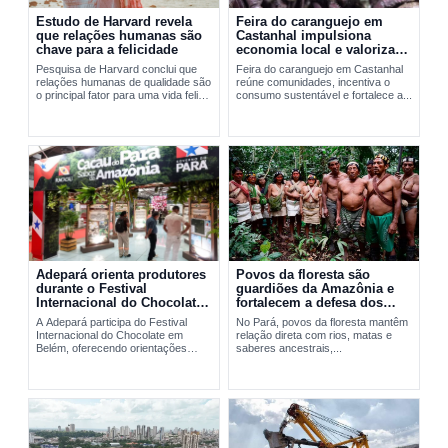
Estudo de Harvard revela
Feira do caranguejo em
que relações humanas são
Castanhal impulsiona
chave para a felicidade
economia local e valoriza
manejo sustentável
Pesquisa de Harvard conclui que
Feira do caranguejo em Castanhal
relações humanas de qualidade são
reúne comunidades, incentiva o
o principal fator para uma vida feliz
consumo sustentável e fortalece a...
e saudável.
Adepará orienta produtores
Povos da floresta são
durante o Festival
guardiões da Amazônia e
Internacional do Chocolate
fortalecem a defesa dos
em Belém
territórios no Pará
A Adepará participa do Festival
No Pará, povos da floresta mantêm
Internacional do Chocolate em
relação direta com rios, matas e
Belém, oferecendo orientações
saberes ancestrais,...
técnicas e...