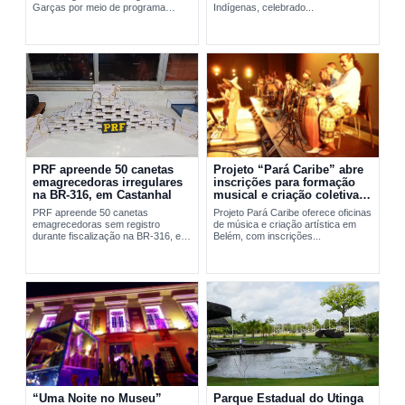
Garças por meio de programa
Indígenas, celebrado...
social da FAB em Belém.
PRF apreende 50 canetas
Projeto “Pará Caribe” abre
emagrecedoras irregulares
inscrições para formação
na BR-316, em Castanhal
musical e criação coletiva
em Belém
PRF apreende 50 canetas
Projeto Pará Caribe oferece oficinas
emagrecedoras sem registro
de música e criação artística em
durante fiscalização na BR-316, em
Belém, com inscrições...
Castanhal, no...
“Uma Noite no Museu”
Parque Estadual do Utinga