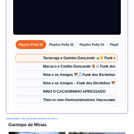
Playlist Polly 01
Playlist Polly 02
Playlist Polly 03
Playlist Polly 0
Tartaruga e Gatinho Dançando
Funk dos Bichinho
Macaco e Coelho Dançando
Funk dos Bichinhos 
Nino e os Amigos
Funk dos Bichinhos | Dança d
Nino e os Amigos – Funk dos Bichinhos
| Música 
NINO O CACHORINHO APRESSADO
Then or now #homeanimations #мультики_про_танк
PUBLICIDADE | PÓS ESTÓRIAS INFANTIS DA POLLY
Garimpo de Minas