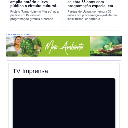
amplia horário e leva
celebra 33 anos com
público a circuito cultural
programação especial em
em Belém
Belém
Projeto “Uma Noite no Museu” atrai
Parque do Utinga comemora 33
público em Belém com
anos com programação gratuita que
programação gratuita e horário...
inclui trilhas, esportes e...
PUBLICIDADE | PÓS PARÁ
TV Imprensa