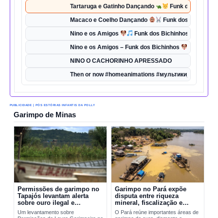
Tartaruga e Gatinho Dançando
Funk dos Bichinho
Macaco e Coelho Dançando
Funk dos Bichinhos 
Nino e os Amigos
Funk dos Bichinhos | Dança d
Nino e os Amigos – Funk dos Bichinhos
| Música 
NINO O CACHORINHO APRESSADO
Then or now #homeanimations #мультики_про_танк
PUBLICIDADE | PÓS ESTÓRIAS INFANTIS DA POLLY
Garimpo de Minas
Permissões de garimpo no
Garimpo no Pará expõe
Tapajós levantam alerta
disputa entre riqueza
sobre ouro ilegal e
mineral, fiscalização e
contaminação por mercúrio
riscos ambientais
Um levantamento sobre
O Pará reúne importantes áreas de