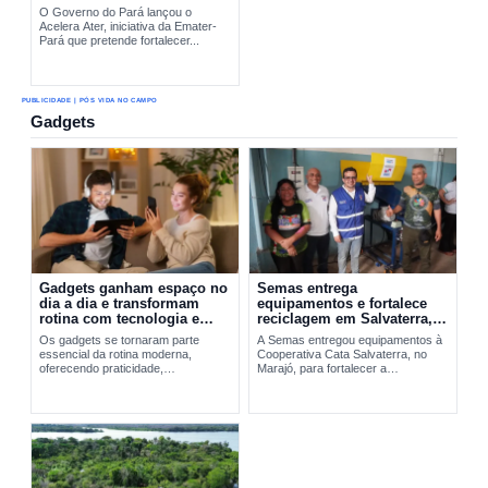
O Governo do Pará lançou o
Acelera Ater, iniciativa da Emater-
Pará que pretende fortalecer...
PUBLICIDADE | PÓS VIDA NO CAMPO
Gadgets
Gadgets ganham espaço no
Semas entrega
dia a dia e transformam
equipamentos e fortalece
rotina com tecnologia e
reciclagem em Salvaterra,
praticidade
no Marajó
Os gadgets se tornaram parte
A Semas entregou equipamentos à
essencial da rotina moderna,
Cooperativa Cata Salvaterra, no
oferecendo praticidade,
Marajó, para fortalecer a
entretenimento e integração
reciclagem,...
tecnológica. A evolução desses
dispositivos vai do Walkman aos
smartphones...