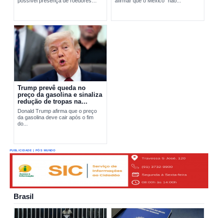
possível presença de roedores
afirmar que o México “não...
transmissores do hantavírus. A
ação busca apurar a origem do...
Trump prevê queda no
preço da gasolina e sinaliza
redução de tropas na
Europa
Donald Trump afirma que o preço
da gasolina deve cair após o fim
do...
PUBLICIDADE | PÓS MUNDO
Brasil