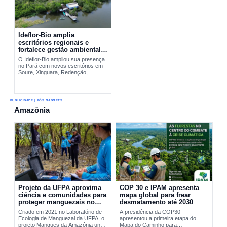
Ideflor-Bio amplia
escritórios regionais e
fortalece gestão ambiental
no Pará
O Ideflor-Bio ampliou sua presença
no Pará com novos escritórios em
Soure, Xinguara, Redenção,...
PUBLICIDADE | PÓS GADGETS
Amazônia
Projeto da UFPA aproxima
COP 30 e IPAM apresenta
ciência e comunidades para
mapa global para frear
proteger manguezais no
desmatamento até 2030
Pará
Criado em 2021 no Laboratório de
A presidência da COP30
Ecologia de Manguezal da UFPA, o
apresentou a primeira etapa do
projeto Mangues da Amazônia une
Mapa do Caminho para