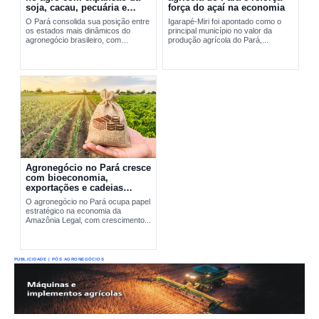
soja, cacau, pecuária e
força do açaí na economia
exportações
O Pará consolida sua posição entre
Igarapé-Miri foi apontado como o
os estados mais dinâmicos do
principal município no valor da
agronegócio brasileiro, com
produção agrícola do Pará,...
expansão da soja, fortalecimento do
cacau, avanço da pecuária e...
Agronegócio no Pará cresce
com bioeconomia,
exportações e cadeias
produtivas estratégicas
O agronegócio no Pará ocupa papel
estratégico na economia da
Amazônia Legal, com crescimento...
PUBLICIDADE | PÓS AGRONEGÓCIOS