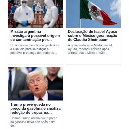
Missão argentina
Declaração de Isabel Ayuso
investigará possível origem
sobre o México gera reação
de contaminação por
de Claudia Sheinbaum
hantavírus em Ushuaia
Uma missão científica argentina irá
A governadora de Madri, Isabel
a Ushuaia para investigar a
Ayuso, recebeu críticas após
possível presença de roedores
afirmar que o México “não...
transmissores do hantavírus. A
ação busca apurar a origem do...
Trump prevê queda no
preço da gasolina e sinaliza
redução de tropas na
Europa
Donald Trump afirma que o preço
da gasolina deve cair após o fim
do...