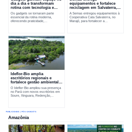
dia a dia e transformam
equipamentos e fortalece
rotina com tecnologia e
reciclagem em Salvaterra,
praticidade
no Marajó
Os gadgets se tornaram parte
A Semas entregou equipamentos à
essencial da rotina moderna,
Cooperativa Cata Salvaterra, no
oferecendo praticidade,
Marajó, para fortalecer a
entretenimento e integração
reciclagem,...
tecnológica. A evolução desses
dispositivos vai do Walkman aos
smartphones...
Ideflor-Bio amplia
escritórios regionais e
fortalece gestão ambiental
no Pará
O Ideflor-Bio ampliou sua presença
no Pará com novos escritórios em
Soure, Xinguara, Redenção,...
PUBLICIDADE | PÓS GADGETS
Amazônia