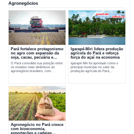
Agronegócios
Pará fortalece protagonismo
Igarapé-Miri lidera produção
no agro com expansão da
agrícola do Pará e reforça
soja, cacau, pecuária e
força do açaí na economia
exportações
O Pará consolida sua posição entre
Igarapé-Miri foi apontado como o
os estados mais dinâmicos do
principal município no valor da
agronegócio brasileiro, com
produção agrícola do Pará,...
expansão da soja, fortalecimento do
cacau, avanço da pecuária e...
Agronegócio no Pará cresce
com bioeconomia,
exportações e cadeias