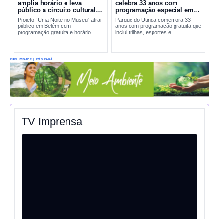
amplia horário e leva
celebra 33 anos com
público a circuito cultural
programação especial em
em Belém
Belém
Projeto “Uma Noite no Museu” atrai
Parque do Utinga comemora 33
público em Belém com
anos com programação gratuita que
programação gratuita e horário...
inclui trilhas, esportes e...
PUBLICIDADE | PÓS PARÁ
TV Imprensa