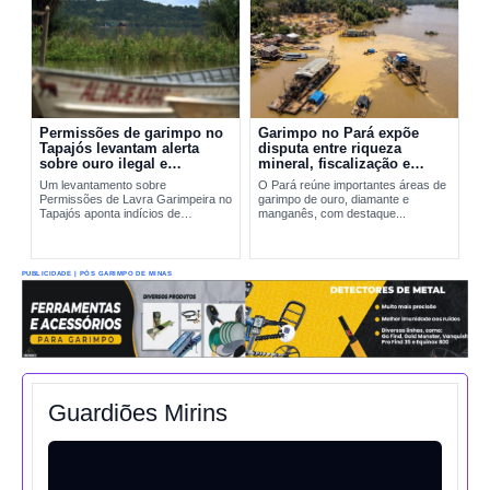
Permissões de garimpo no
Garimpo no Pará expõe
Tapajós levantam alerta
disputa entre riqueza
sobre ouro ilegal e
mineral, fiscalização e
contaminação por mercúrio
riscos ambientais
Um levantamento sobre
O Pará reúne importantes áreas de
Permissões de Lavra Garimpeira no
garimpo de ouro, diamante e
Tapajós aponta indícios de
manganês, com destaque...
produção incompatível com sinais
reais de exploração. A situação
amplia preocupações sobre...
PUBLICIDADE | PÓS GARIMPO DE MINAS
Guardiões Mirins