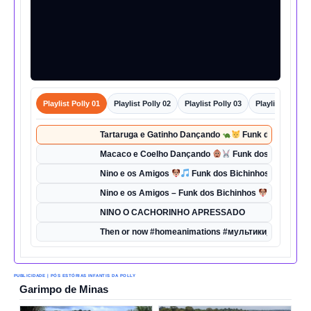
Playlist Polly 01
Playlist Polly 02
Playlist Polly 03
Playlist Polly 0
Tartaruga e Gatinho Dançando
Funk dos Bichinho
Macaco e Coelho Dançando
Funk dos Bichinhos 
Nino e os Amigos
Funk dos Bichinhos | Dança d
Nino e os Amigos – Funk dos Bichinhos
| Música 
NINO O CACHORINHO APRESSADO
Then or now #homeanimations #мультики_про_танк
PUBLICIDADE | PÓS ESTÓRIAS INFANTIS DA POLLY
Garimpo de Minas