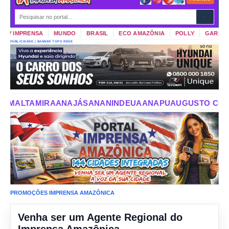
V IMPRENSA
MUNDO
BRASIL
ECO AMAZÔNIA
POLLY
GARIMPO D
PUBLICIDADE | BANNER TOPO REDE
S
ANANINDEUA
ANAPU
AUGUSTO CORRÊA
AURORA DO PA
PROMOÇÕES IMPRENSA AMAZÔNICA
Venha ser um Agente Regional do