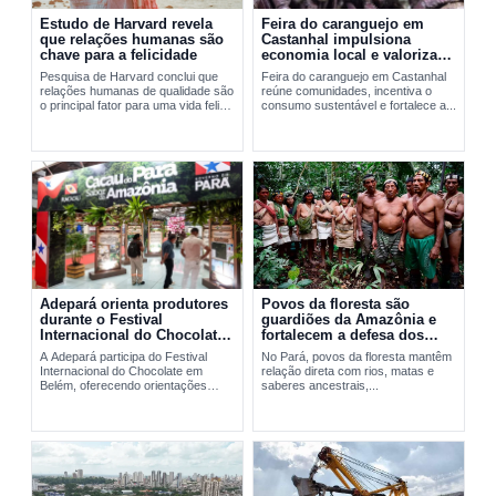
Estudo de Harvard revela
Feira do caranguejo em
que relações humanas são
Castanhal impulsiona
chave para a felicidade
economia local e valoriza
manejo sustentável
Pesquisa de Harvard conclui que
Feira do caranguejo em Castanhal
relações humanas de qualidade são
reúne comunidades, incentiva o
o principal fator para uma vida feliz
consumo sustentável e fortalece a...
e saudável.
Adepará orienta produtores
Povos da floresta são
durante o Festival
guardiões da Amazônia e
Internacional do Chocolate
fortalecem a defesa dos
em Belém
territórios no Pará
A Adepará participa do Festival
No Pará, povos da floresta mantêm
Internacional do Chocolate em
relação direta com rios, matas e
Belém, oferecendo orientações
saberes ancestrais,...
técnicas e...