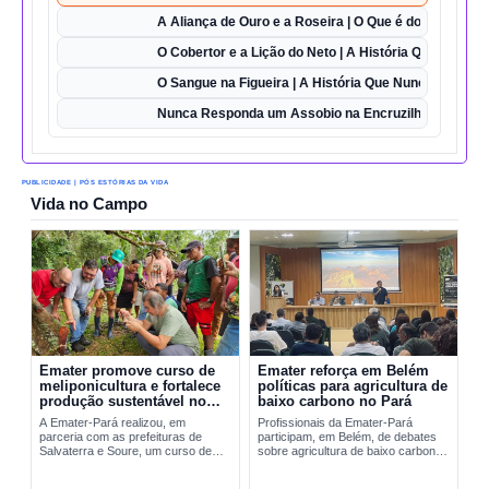
A Aliança de Ouro e a Roseira | O Que é do Amor Sem
O Cobertor e a Lição do Neto | A História Que Vai Te 
O Sangue na Figueira | A História Que Nunca Foi Esq
Nunca Responda um Assobio na Encruzilhada | O Des
PUBLICIDADE | PÓS ESTÓRIAS DA VIDA
Vida no Campo
Emater promove curso de
Emater reforça em Belém
meliponicultura e fortalece
políticas para agricultura de
produção sustentável no
baixo carbono no Pará
Marajó
A Emater-Pará realizou, em
Profissionais da Emater-Pará
parceria com as prefeituras de
participam, em Belém, de debates
Salvaterra e Soure, um curso de
sobre agricultura de baixo carbono
meliponicultura no Marajó. A
e...
formação abordou manejo