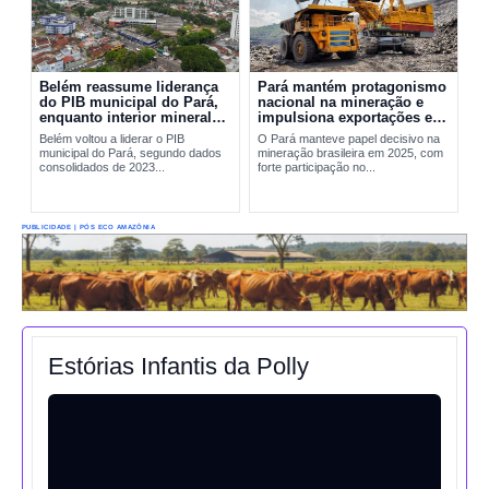
Belém reassume liderança
Pará mantém protagonismo
do PIB municipal do Pará,
nacional na mineração e
enquanto interior mineral
impulsiona exportações em
mantém peso decisivo na
2025
Belém voltou a liderar o PIB
O Pará manteve papel decisivo na
economia
municipal do Pará, segundo dados
mineração brasileira em 2025, com
consolidados de 2023...
forte participação no...
PUBLICIDADE | PÓS ECO AMAZÔNIA
Estórias Infantis da Polly