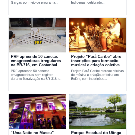
Garças por meio de programa
Indígenas, celebrado...
social da FAB em Belém.
PRF apreende 50 canetas
Projeto “Pará Caribe” abre
emagrecedoras irregulares
inscrições para formação
na BR-316, em Castanhal
musical e criação coletiva
em Belém
PRF apreende 50 canetas
Projeto Pará Caribe oferece oficinas
emagrecedoras sem registro
de música e criação artística em
durante fiscalização na BR-316, em
Belém, com inscrições...
Castanhal, no...
“Uma Noite no Museu”
Parque Estadual do Utinga