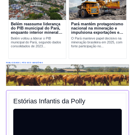
Belém reassume liderança
Pará mantém protagonismo
do PIB municipal do Pará,
nacional na mineração e
enquanto interior mineral
impulsiona exportações em
mantém peso decisivo na
2025
Belém voltou a liderar o PIB
O Pará manteve papel decisivo na
economia
municipal do Pará, segundo dados
mineração brasileira em 2025, com
consolidados de 2023...
forte participação no...
PUBLICIDADE | PÓS ECO AMAZÔNIA
Estórias Infantis da Polly