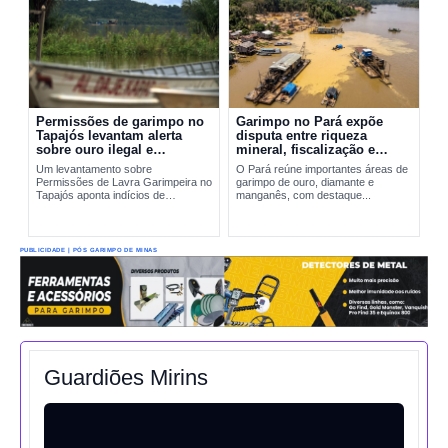
Permissões de garimpo no
Garimpo no Pará expõe
Tapajós levantam alerta
disputa entre riqueza
sobre ouro ilegal e
mineral, fiscalização e
contaminação por mercúrio
riscos ambientais
Um levantamento sobre
O Pará reúne importantes áreas de
Permissões de Lavra Garimpeira no
garimpo de ouro, diamante e
Tapajós aponta indícios de
manganês, com destaque...
produção incompatível com sinais
reais de exploração. A situação
amplia preocupações sobre...
PUBLICIDADE | PÓS GARIMPO DE MINAS
Guardiões Mirins