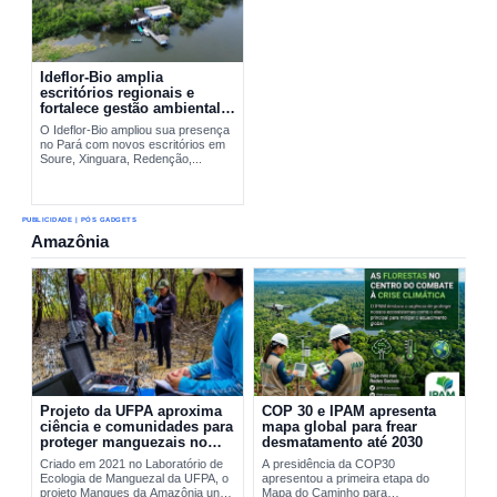
Ideflor-Bio amplia
escritórios regionais e
fortalece gestão ambiental
no Pará
O Ideflor-Bio ampliou sua presença
no Pará com novos escritórios em
Soure, Xinguara, Redenção,...
PUBLICIDADE | PÓS GADGETS
Amazônia
Projeto da UFPA aproxima
COP 30 e IPAM apresenta
ciência e comunidades para
mapa global para frear
proteger manguezais no
desmatamento até 2030
Pará
Criado em 2021 no Laboratório de
A presidência da COP30
Ecologia de Manguezal da UFPA, o
apresentou a primeira etapa do
projeto Mangues da Amazônia une
Mapa do Caminho para