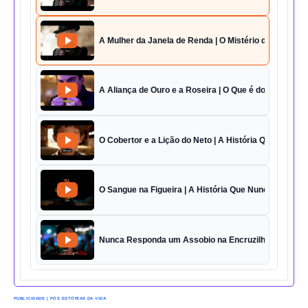
A Mulher da Janela de Renda | O Mistério da Casa 42
A Aliança de Ouro e a Roseira | O Que é do Amor Sem
O Cobertor e a Lição do Neto | A História Que Vai Te 
O Sangue na Figueira | A História Que Nunca Foi Esq
Nunca Responda um Assobio na Encruzilhada | O Des
PUBLICIDADE | PÓS ESTÓRIAS DA VIDA