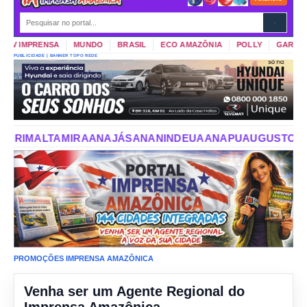
V IMPRENSA
MUNDO
BRASIL
ECO AMAZÔNIA
POLLY
GARIMPO 
PUBLICIDADE | BANNER TOPO REDE
JÁS
ANANINDEUA
ANAPU
AUGUSTO CORRÊA
AURORA DO 
PROMOÇÕES IMPRENSA AMAZÔNICA
Venha ser um Agente Regional do