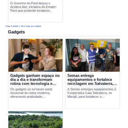
O Governo do Pará lançou o
Acelera Ater, iniciativa da Emater-
Pará que pretende fortalecer...
PUBLICIDADE | PÓS VIDA NO CAMPO
Gadgets
Gadgets ganham espaço no
Semas entrega
dia a dia e transformam
equipamentos e fortalece
rotina com tecnologia e
reciclagem em Salvaterra,
praticidade
no Marajó
Os gadgets se tornaram parte
A Semas entregou equipamentos à
essencial da rotina moderna,
Cooperativa Cata Salvaterra, no
oferecendo praticidade,
Marajó, para fortalecer a
entretenimento e integração
reciclagem,...
tecnológica. A evolução desses
dispositivos vai do Walkman aos
smartphones...