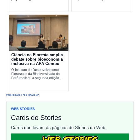
pesquisa científica e comunidades
interromper...
tradicionais na conservação...
Ciência na Floresta amplia
debate sobre bioeconomia
inclusiva na APA Combu
O Instituto de Desenvolvimento
Florestal e da Biodiversidade do
Pará realizou a segunda edição...
PUBLICIDADE | PÓS AMAZÔNIA
WEB STORIES
Cards de Stories
Cards que levam às páginas de Stories da Web.