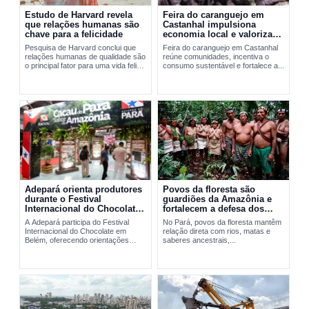
Estudo de Harvard revela
Feira do caranguejo em
que relações humanas são
Castanhal impulsiona
chave para a felicidade
economia local e valoriza
manejo sustentável
Pesquisa de Harvard conclui que
Feira do caranguejo em Castanhal
relações humanas de qualidade são
reúne comunidades, incentiva o
o principal fator para uma vida feliz
consumo sustentável e fortalece a...
e saudável.
Adepará orienta produtores
Povos da floresta são
durante o Festival
guardiões da Amazônia e
Internacional do Chocolate
fortalecem a defesa dos
em Belém
territórios no Pará
A Adepará participa do Festival
No Pará, povos da floresta mantêm
Internacional do Chocolate em
relação direta com rios, matas e
Belém, oferecendo orientações
saberes ancestrais,...
técnicas e...