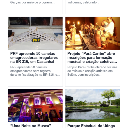
Garças por meio de programa
Indígenas, celebrado...
social da FAB em Belém.
PRF apreende 50 canetas
Projeto “Pará Caribe” abre
emagrecedoras irregulares
inscrições para formação
na BR-316, em Castanhal
musical e criação coletiva
em Belém
PRF apreende 50 canetas
Projeto Pará Caribe oferece oficinas
emagrecedoras sem registro
de música e criação artística em
durante fiscalização na BR-316, em
Belém, com inscrições...
Castanhal, no...
“Uma Noite no Museu”
Parque Estadual do Utinga