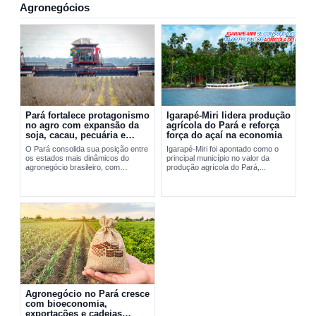
Agronegócios
Pará fortalece protagonismo
Igarapé-Miri lidera produção
no agro com expansão da
agrícola do Pará e reforça
soja, cacau, pecuária e
força do açaí na economia
exportações
O Pará consolida sua posição entre
Igarapé-Miri foi apontado como o
os estados mais dinâmicos do
principal município no valor da
agronegócio brasileiro, com
produção agrícola do Pará,...
expansão da soja, fortalecimento do
cacau, avanço da pecuária e...
Agronegócio no Pará cresce
com bioeconomia,
exportações e cadeias