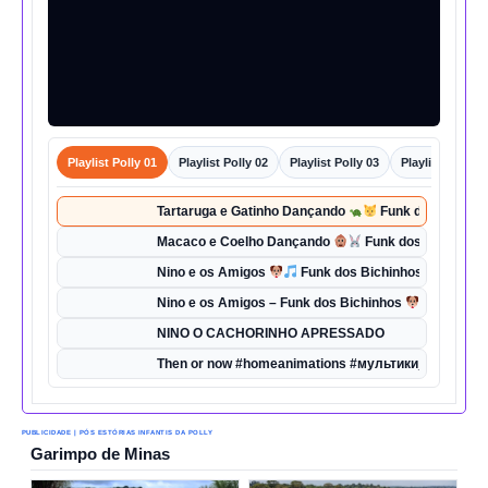
Playlist Polly 01
Playlist Polly 02
Playlist Polly 03
Playlist Polly 0
Tartaruga e Gatinho Dançando
Funk dos Bichinho
Macaco e Coelho Dançando
Funk dos Bichinhos 
Nino e os Amigos
Funk dos Bichinhos | Dança d
Nino e os Amigos – Funk dos Bichinhos
| Música 
NINO O CACHORINHO APRESSADO
Then or now #homeanimations #мультики_про_танк
PUBLICIDADE | PÓS ESTÓRIAS INFANTIS DA POLLY
Garimpo de Minas