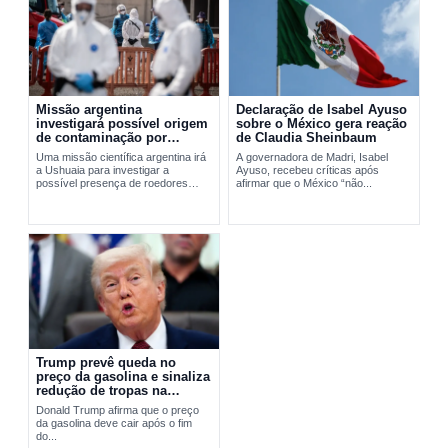
Missão argentina
Declaração de Isabel Ayuso
investigará possível origem
sobre o México gera reação
de contaminação por
de Claudia Sheinbaum
hantavírus em Ushuaia
Uma missão científica argentina irá
A governadora de Madri, Isabel
a Ushuaia para investigar a
Ayuso, recebeu críticas após
possível presença de roedores
afirmar que o México “não...
transmissores do hantavírus. A
ação busca apurar a origem do...
Trump prevê queda no
preço da gasolina e sinaliza
redução de tropas na
Europa
Donald Trump afirma que o preço
da gasolina deve cair após o fim
do...