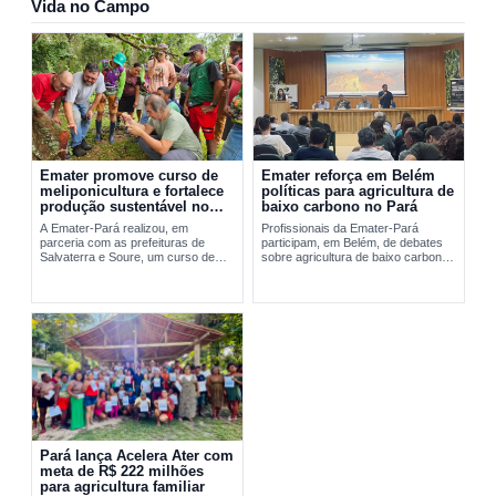
Vida no Campo
Emater promove curso de
Emater reforça em Belém
meliponicultura e fortalece
políticas para agricultura de
produção sustentável no
baixo carbono no Pará
Marajó
A Emater-Pará realizou, em
Profissionais da Emater-Pará
parceria com as prefeituras de
participam, em Belém, de debates
Salvaterra e Soure, um curso de
sobre agricultura de baixo carbono
meliponicultura no Marajó. A
e...
formação abordou manejo
sustentável de...
Pará lança Acelera Ater com
meta de R$ 222 milhões
para agricultura familiar