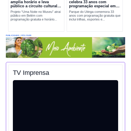
amplia horário e leva
celebra 33 anos com
público a circuito cultural
programação especial em
em Belém
Belém
Projeto “Uma Noite no Museu” atrai
Parque do Utinga comemora 33
público em Belém com
anos com programação gratuita que
programação gratuita e horário...
inclui trilhas, esportes e...
PUBLICIDADE | PÓS PARÁ
TV Imprensa