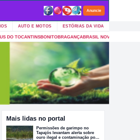
Anuncie
AUTO E MOTOS
ESTÓRIAS DA VIDA
VIDA NO CAMPO
O
BRAGANÇA
BRASIL NOVO
BREJO GRANDE DO ARAGUAIA
BREU 
Mais lidas no portal
Permissões de garimpo no
Tapajós levantam alerta sobre
ouro ilegal e contaminação por