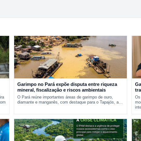
Garimpo no Pará expõe disputa entre riqueza
Ga
mineral, fiscalização e riscos ambientais
tr
pr
ira
O Pará reúne importantes áreas de garimpo de ouro,
Os 
com
diamante e manganês, com destaque para o Tapajós, a…
mod
int