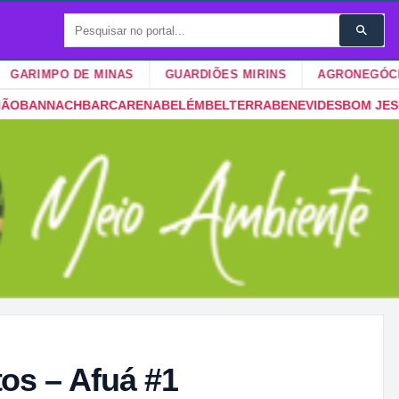
MPO DE MINAS
GUARDIÕES MIRINS
AGRONEGÓCIOS
A
BELÉM
BELTERRA
BENEVIDES
BOM JESUS DO TOCANTINS
BONIT
tos – Afuá #1