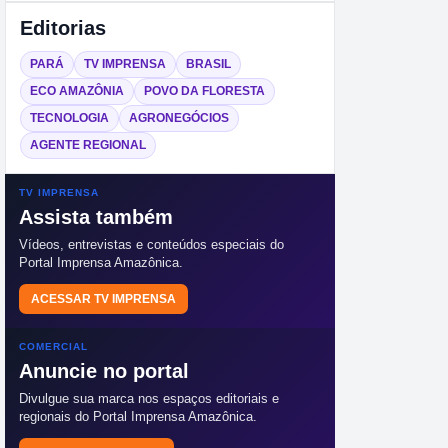
Editorias
PARÁ
TV IMPRENSA
BRASIL
ECO AMAZÔNIA
POVO DA FLORESTA
TECNOLOGIA
AGRONEGÓCIOS
AGENTE REGIONAL
TV IMPRENSA
Assista também
Vídeos, entrevistas e conteúdos especiais do
Portal Imprensa Amazônica.
ACESSAR TV IMPRENSA
COMERCIAL
Anuncie no portal
Divulgue sua marca nos espaços editoriais e
regionais do Portal Imprensa Amazônica.