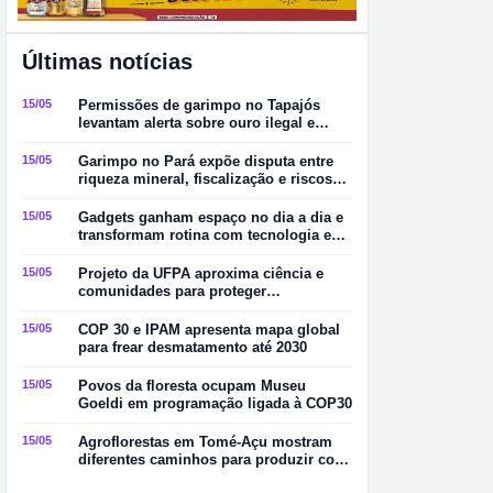
Últimas notícias
15/05
Permissões de garimpo no Tapajós
levantam alerta sobre ouro ilegal e
contaminação por mercúrio
15/05
Garimpo no Pará expõe disputa entre
riqueza mineral, fiscalização e riscos
ambientais
15/05
Gadgets ganham espaço no dia a dia e
transformam rotina com tecnologia e
praticidade
15/05
Projeto da UFPA aproxima ciência e
comunidades para proteger
manguezais no Pará
15/05
COP 30 e IPAM apresenta mapa global
para frear desmatamento até 2030
15/05
Povos da floresta ocupam Museu
Goeldi em programação ligada à COP30
15/05
Agroflorestas em Tomé-Açu mostram
diferentes caminhos para produzir com
sustentabilidade