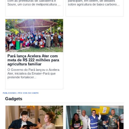
com as prefeituras de Salvaterra e
participam, em Belém, de debates
Soure, um curso de meliponicultura no
sobre agricultura de baixo carbono
Marajó. A formação abordou manejo
e...
sustentável de...
Pará lança Acelera Ater com
meta de R$ 222 milhões para
agricultura familiar
O Governo do Pará lançou o Acelera
Ater, iniciativa da Emater-Pará que
pretende fortalecer...
PUBLICIDADE | PÓS VIDA NO CAMPO
Gadgets