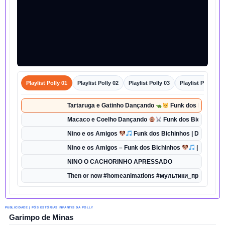
Playlist Polly 01
Playlist Polly 02
Playlist Polly 03
Playlist Polly 04
Tartaruga e Gatinho Dançando
Funk dos Bichinhos 
Macaco e Coelho Dançando
Funk dos Bichinhos |
Nino e os Amigos
Funk dos Bichinhos | Dança do 
Nino e os Amigos – Funk dos Bichinhos
| Música In
NINO O CACHORINHO APRESSADO
Then or now #homeanimations #мультики_про_танки 
PUBLICIDADE | PÓS ESTÓRIAS INFANTIS DA POLLY
Garimpo de Minas