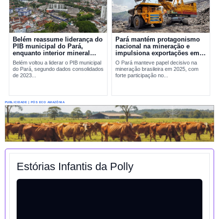
Belém reassume liderança do
Pará mantém protagonismo
PIB municipal do Pará,
nacional na mineração e
enquanto interior mineral
impulsiona exportações em
mantém peso decisivo na
2025
Belém voltou a liderar o PIB municipal
O Pará manteve papel decisivo na
economia
do Pará, segundo dados consolidados
mineração brasileira em 2025, com
de 2023...
forte participação no...
PUBLICIDADE | PÓS ECO AMAZÔNIA
Estórias Infantis da Polly