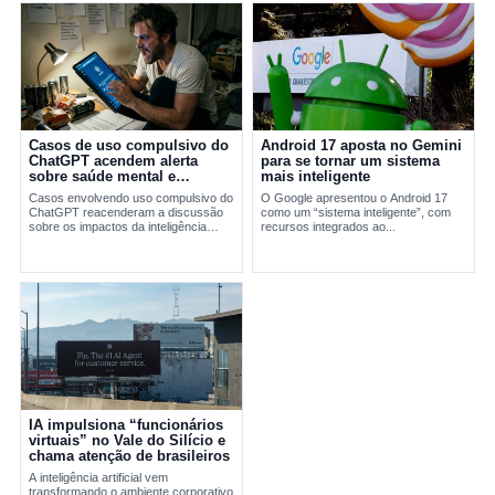
Casos de uso compulsivo do
Android 17 aposta no Gemini
ChatGPT acendem alerta
para se tornar um sistema
sobre saúde mental e
mais inteligente
inteligência artificial
Casos envolvendo uso compulsivo do
O Google apresentou o Android 17
ChatGPT reacenderam a discussão
como um “sistema inteligente”, com
sobre os impactos da inteligência
recursos integrados ao...
artificial na saúde mental.
Especialistas alertam para riscos de
validação...
IA impulsiona “funcionários
virtuais” no Vale do Silício e
chama atenção de brasileiros
A inteligência artificial vem
transformando o ambiente corporativo