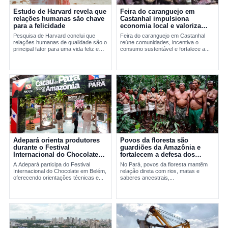
Estudo de Harvard revela que
Feira do caranguejo em
relações humanas são chave
Castanhal impulsiona
para a felicidade
economia local e valoriza
manejo sustentável
Pesquisa de Harvard conclui que
Feira do caranguejo em Castanhal
relações humanas de qualidade são o
reúne comunidades, incentiva o
principal fator para uma vida feliz e
consumo sustentável e fortalece a...
saudável.
Adepará orienta produtores
Povos da floresta são
durante o Festival
guardiões da Amazônia e
Internacional do Chocolate
fortalecem a defesa dos
em Belém
territórios no Pará
A Adepará participa do Festival
No Pará, povos da floresta mantêm
Internacional do Chocolate em Belém,
relação direta com rios, matas e
oferecendo orientações técnicas e...
saberes ancestrais,...