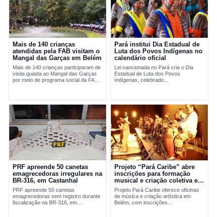
Mais de 140 crianças
Pará institui Dia Estadual de
atendidas pela FAB visitam o
Luta dos Povos Indígenas no
Mangal das Garças em Belém
calendário oficial
Mais de 140 crianças participaram de
Lei sancionada no Pará cria o Dia
visita guiada ao Mangal das Garças
Estadual de Luta dos Povos
por meio de programa social da FAB
Indígenas, celebrado...
em Belém.
PRF apreende 50 canetas
Projeto “Pará Caribe” abre
emagrecedoras irregulares na
inscrições para formação
BR-316, em Castanhal
musical e criação coletiva em
Belém
PRF apreende 50 canetas
Projeto Pará Caribe oferece oficinas
emagrecedoras sem registro durante
de música e criação artística em
fiscalização na BR-316, em
Belém, com inscrições...
Castanhal, no...