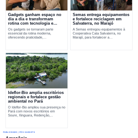
Gadgets ganham espaço no
Semas entrega equipamentos
dia a dia e transformam
e fortalece reciclagem em
rotina com tecnologia e
Salvaterra, no Marajó
praticidade
Os gadgets se tornaram parte
A Semas entregou equipamentos à
essencial da rotina moderna,
Cooperativa Cata Salvaterra, no
oferecendo praticidade,
Marajó, para fortalecer a
entretenimento e integração
reciclagem,...
tecnológica. A evolução desses
dispositivos vai do Walkman aos
smartphones...
Ideflor-Bio amplia escritórios
regionais e fortalece gestão
ambiental no Pará
O Ideflor-Bio ampliou sua presença no
Pará com novos escritórios em
Soure, Xinguara, Redenção,...
PUBLICIDADE | PÓS GADGETS