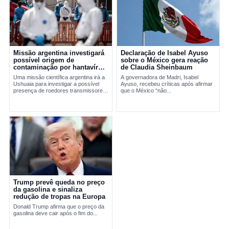
Missão argentina investigará
Declaração de Isabel Ayuso
possível origem de
sobre o México gera reação
contaminação por hantavírus
de Claudia Sheinbaum
em Ushuaia
Uma missão científica argentina irá a
A governadora de Madri, Isabel
Ushuaia para investigar a possível
Ayuso, recebeu críticas após afirmar
presença de roedores transmissores
que o México “não...
do hantavírus. A ação busca apurar a
origem do...
Trump prevê queda no preço
da gasolina e sinaliza
redução de tropas na Europa
Donald Trump afirma que o preço da
gasolina deve cair após o fim do...