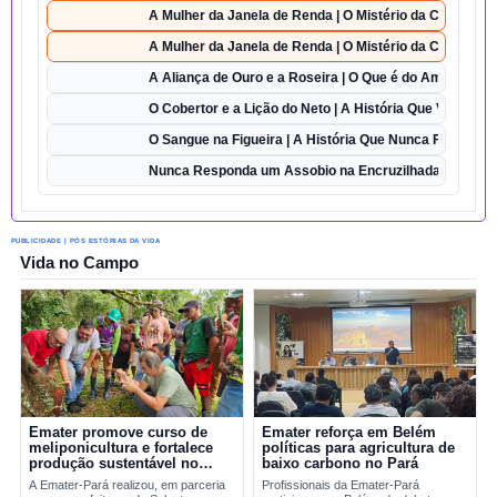
A Mulher da Janela de Renda | O Mistério da Casa 42
A Mulher da Janela de Renda | O Mistério da Casa 42
A Aliança de Ouro e a Roseira | O Que é do Amor Semp
O Cobertor e a Lição do Neto | A História Que Vai Te Fa
O Sangue na Figueira | A História Que Nunca Foi Esque
Nunca Responda um Assobio na Encruzilhada | O Desaf
PUBLICIDADE | PÓS ESTÓRIAS DA VIDA
Vida no Campo
Emater promove curso de
Emater reforça em Belém
meliponicultura e fortalece
políticas para agricultura de
produção sustentável no
baixo carbono no Pará
Marajó
A Emater-Pará realizou, em parceria
Profissionais da Emater-Pará