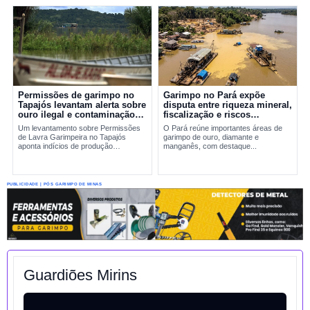
Permissões de garimpo no
Garimpo no Pará expõe
Tapajós levantam alerta sobre
disputa entre riqueza mineral,
ouro ilegal e contaminação
fiscalização e riscos
por mercúrio
ambientais
Um levantamento sobre Permissões
O Pará reúne importantes áreas de
de Lavra Garimpeira no Tapajós
garimpo de ouro, diamante e
aponta indícios de produção
manganês, com destaque...
incompatível com sinais reais de
exploração. A situação amplia
preocupações sobre...
PUBLICIDADE | PÓS GARIMPO DE MINAS
Guardiões Mirins