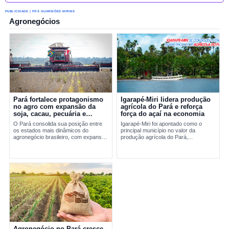
PUBLICIDADE | PÓS GUARDIÕES MIRINS
Agronegócios
Pará fortalece protagonismo
Igarapé-Miri lidera produção
no agro com expansão da
agrícola do Pará e reforça
soja, cacau, pecuária e
força do açaí na economia
exportações
O Pará consolida sua posição entre
Igarapé-Miri foi apontado como o
os estados mais dinâmicos do
principal município no valor da
agronegócio brasileiro, com expansão
produção agrícola do Pará,...
da soja, fortalecimento do cacau,
avanço da pecuária e...
Agronegócio no Pará cresce