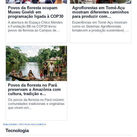
Povos da floresta ocupam
Agroflorestas em Tomé-Açu
Museu Goeldi em
mostram diferentes caminhos
programação ligada à COP30
para produzir com
sustentabilidade
A abertura do Espaço Chico Mendes
Experiências em Tomé-Açu mostram
e Fundação BB na COP30 levou
como os Sistemas Agroflorestais
povos da floresta ao Campus de
fortalecem a produção sustentável, a
Pesquisa do Museu Goeldi, em
geração...
Belém....
Povos da floresta no Pará
preservam a Amazônia com
cultura, tradição e
sustentabilidade
Os povos da floresta no Pará reúnem
comunidades tradicionais e originárias
que vivem em...
PUBLICIDADE | PÓS POVO DA FLORESTA
Tecnologia