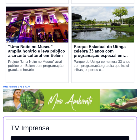
“Uma Noite no Museu”
Parque Estadual do Utinga
amplia horário e leva público
celebra 33 anos com
a circuito cultural em Belém
programação especial em
Belém
Projeto “Uma Noite no Museu” atrai
Parque do Utinga comemora 33 anos
público em Belém com programação
com programação gratuita que inclui
gratuita e horário...
trilhas, esportes e...
PUBLICIDADE | PÓS PARÁ
TV Imprensa