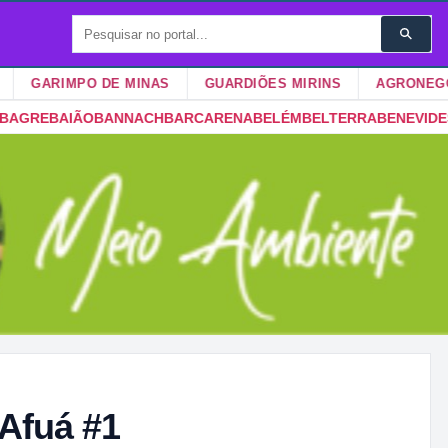
ARIMPO DE MINAS
GUARDIÕES MIRINS
AGRONEGÓCIOS
ARCARENA
BELÉM
BELTERRA
BENEVIDES
BOM JESUS DO TOCANT
 Afuá #1