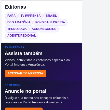
Editorias
PARÁ
TV IMPRENSA
BRASIL
ECO AMAZÔNIA
POVO DA FLORESTA
TECNOLOGIA
AGRONEGÓCIOS
AGENTE REGIONAL
TV IMPRENSA
Assista também
Vídeos, entrevistas e conteúdos especiais do
Portal Imprensa Amazônica.
ACESSAR TV IMPRENSA
COMERCIAL
Anuncie no portal
Divulgue sua marca nos espaços editoriais e
regionais do Portal Imprensa Amazônica.