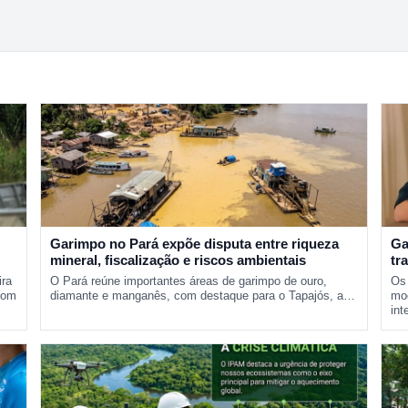
Garimpo no Pará expõe disputa entre riqueza
Ga
mineral, fiscalização e riscos ambientais
tr
pr
ira
O Pará reúne importantes áreas de garimpo de ouro,
Os 
com
diamante e manganês, com destaque para o Tapajós, a…
mod
int