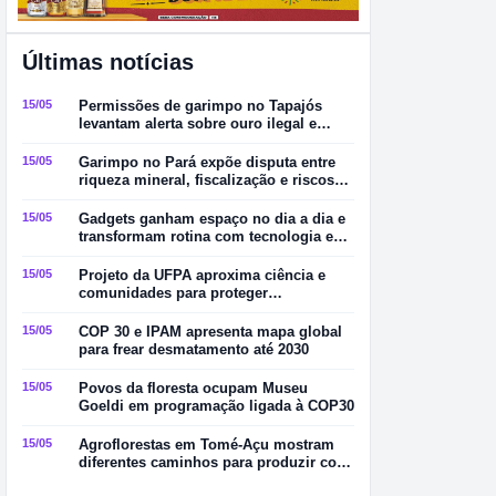
Últimas notícias
15/05
Permissões de garimpo no Tapajós
levantam alerta sobre ouro ilegal e
contaminação por mercúrio
15/05
Garimpo no Pará expõe disputa entre
riqueza mineral, fiscalização e riscos
ambientais
15/05
Gadgets ganham espaço no dia a dia e
transformam rotina com tecnologia e
praticidade
15/05
Projeto da UFPA aproxima ciência e
comunidades para proteger
manguezais no Pará
15/05
COP 30 e IPAM apresenta mapa global
para frear desmatamento até 2030
15/05
Povos da floresta ocupam Museu
Goeldi em programação ligada à COP30
15/05
Agroflorestas em Tomé-Açu mostram
diferentes caminhos para produzir com
sustentabilidade