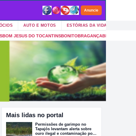
Anuncie
AUTO E MOTOS
ESTÓRIAS DA VIDA
VIDA NO CAMP
INS
BONITO
BRAGANÇA
BRASIL NOVO
BREJO GRANDE DO ARAGU
Mais lidas no portal
Permissões de garimpo no
Tapajós levantam alerta sobre
ouro ilegal e contaminação por