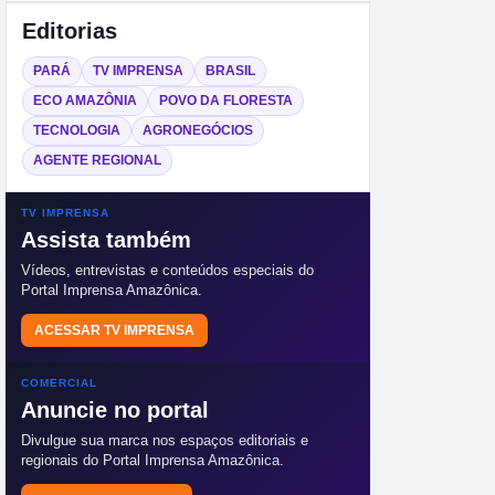
Editorias
PARÁ
TV IMPRENSA
BRASIL
ECO AMAZÔNIA
POVO DA FLORESTA
TECNOLOGIA
AGRONEGÓCIOS
AGENTE REGIONAL
TV IMPRENSA
Assista também
Vídeos, entrevistas e conteúdos especiais do
Portal Imprensa Amazônica.
ACESSAR TV IMPRENSA
COMERCIAL
Anuncie no portal
Divulgue sua marca nos espaços editoriais e
regionais do Portal Imprensa Amazônica.