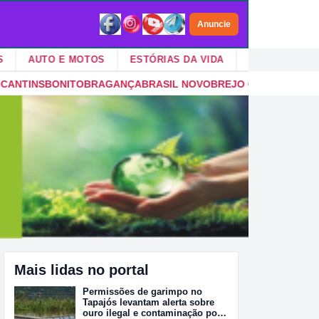
Anuncie
UTO E MOTOS
ESTÓRIAS DA VIDA
VIDA NO CAMPO
BRASIL NOVO
BREJO GRANDE DO ARAGUAIA
BREU BRANCO
BREV
Mais lidas no portal
Permissões de garimpo no
Tapajós levantam alerta sobre
ouro ilegal e contaminação por