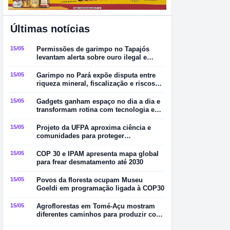
Últimas notícias
15/05
Permissões de garimpo no Tapajós
levantam alerta sobre ouro ilegal e
contaminação por mercúrio
15/05
Garimpo no Pará expõe disputa entre
riqueza mineral, fiscalização e riscos
ambientais
15/05
Gadgets ganham espaço no dia a dia e
transformam rotina com tecnologia e
praticidade
15/05
Projeto da UFPA aproxima ciência e
comunidades para proteger
manguezais no Pará
15/05
COP 30 e IPAM apresenta mapa global
para frear desmatamento até 2030
15/05
Povos da floresta ocupam Museu
Goeldi em programação ligada à COP30
15/05
Agroflorestas em Tomé-Açu mostram
diferentes caminhos para produzir com
sustentabilidade