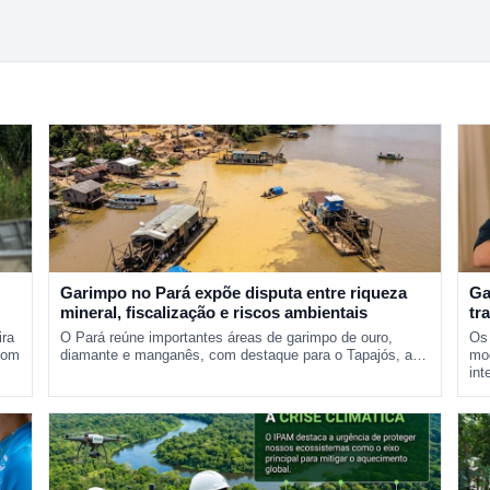
Garimpo no Pará expõe disputa entre riqueza
Ga
mineral, fiscalização e riscos ambientais
tr
pr
ira
O Pará reúne importantes áreas de garimpo de ouro,
Os 
com
diamante e manganês, com destaque para o Tapajós, a…
mod
int